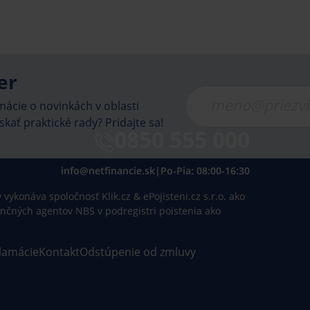
er
ácie o novinkách v oblasti
skať praktické rady? Pridajte sa!
0850 555 000
info@netfinancie.sk
|
Po-Pia: 08:00-16:30
vykonáva spoločnosť Klik.cz & ePojisteni.cz s.r.o. ako
inančných agentov NBS v podregistri poistenia ako
lamácie
Kontakt
Odstúpenie od zmluvy