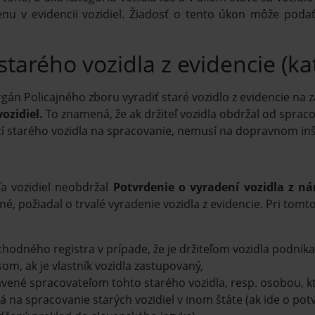
nu v evidencii vozidiel. Žiadosť o tento úkon môže podať 
starého vozidla z evidencie (ka
gán Policajného zboru vyradiť staré vozidlo z evidencie na 
ozidiel.
To znamená, že ak držiteľ vozidla obdržal od spraco
í starého vozidla na spracovanie, nemusí na dopravnom inšpe
ľa vozidiel neobdržal
Potvrdenie o vyradení vozidla z ná
, požiadal o trvalé vyradenie vozidla z evidencie. Pri tomto 
bchodného registra v prípade, že je držiteľom vozidla podnika
, ak je vlastník vozidla zastupovaný,
avené spracovateľom tohto starého vozidla, resp. osobou, kt
 na spracovanie starých vozidiel v inom štáte (ak ide o po