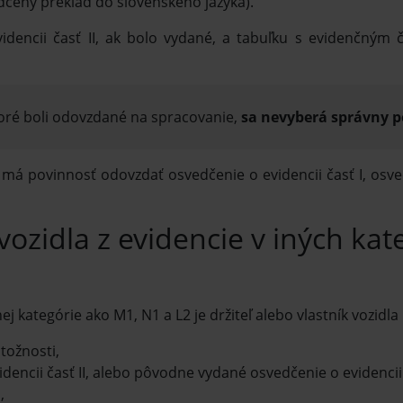
dčený preklad do slovenského jazyka).
idencii časť II, ak bolo vydané, a tabuľku s evidenčným č
ktoré boli odovzdané na spracovanie,
sa nevyberá správny p
a má povinnosť odovzdať osvedčenie o evidencii časť I, osved
vozidla z evidencie v iných ka
nej kategórie ako M1, N1 a L2 je držiteľ alebo vlastník vozidla
tožnosti,
idencii časť II, alebo pôvodne vydané osvedčenie o evidencii
,