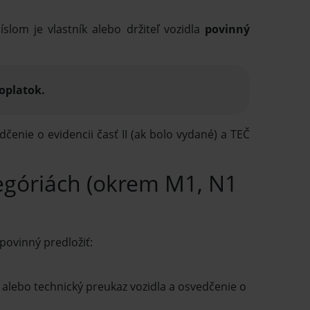
íslom je vlastník alebo držiteľ vozidla
povinný
oplatok.
čenie o evidencii časť II (ak bolo vydané) a TEČ
tegóriách (okrem M1, N1
 povinný predložiť:
 alebo technický preukaz vozidla a osvedčenie o