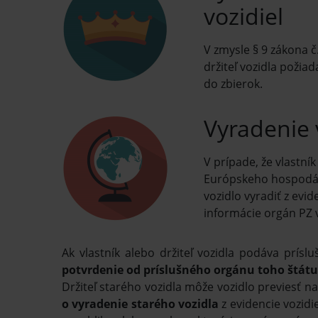
vozidiel
V zmysle § 9 zákona 
držiteľ vozidla požia
do zbierok.
Vyradenie 
V prípade, že vlastní
Európskeho hospodárs
vozidlo vyradiť z evi
informácie orgán PZ vy
Ak vlastník alebo držiteľ vozidla podáva prís
potvrdenie od príslušného orgánu toho štátu
Držiteľ starého vozidla môže vozidlo previesť n
o vyradenie starého vozidla
z evidencie vozidie