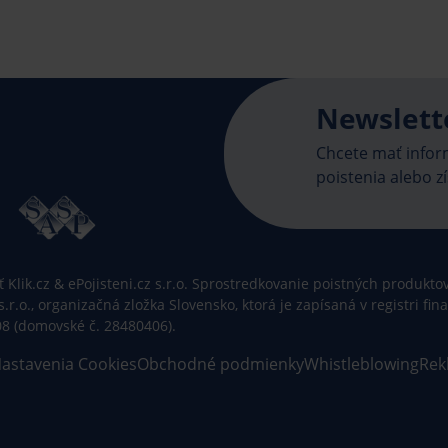
Newslett
Chcete mať inform
poistenia alebo zí
Klik.cz & ePojisteni.cz s.r.o. Sprostredkovanie poistných produktov 
 s.r.o., organizačná zložka Slovensko, ktorá je zapísaná v registri f
08 (domovské č. 28480406).
astavenia Cookies
Obchodné podmienky
Whistleblowing
Rek