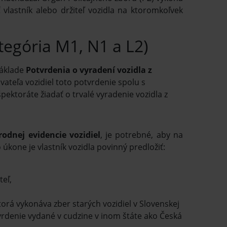
vlastník alebo držiteľ vozidla na ktoromkoľvek
tegória M1, N1 a L2)
základe
Potvrdenia o vyradení vozidla z
vateľa vozidiel toto potvrdenie spolu s
ktoráte žiadať o trvalé vyradenie vozidla z
rodnej evidencie vozidiel
, je potrebné, aby na
úkone je vlastník vozidla povinný predložiť:
teľ,
orá vykonáva zber starých vozidiel v Slovenskej
tvrdenie vydané v cudzine v inom štáte ako Česká