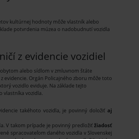
etov kultúrnej hodnoty môže vlastník alebo
a základe potvrdenia múzea o nadobudnutí vozidla
čí z evidencie vozidiel
 s pobytom alebo sídlom v zmluvnom štáte
 z evidencie. Orgán Policajného zboru môže toto
ktorý vozidlo eviduje. Na základe tejto
o vlastníka vozidla.
idencie takéhoto vozidla, je povinný doložiť
aj
la. V takom prípade je povinný predložiť
žiadosť
ené spracovateľom daného vozidla v Slovenskej