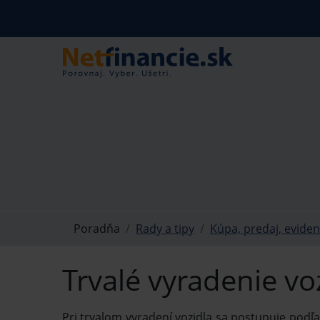
Poradňa
Rady a tipy
Kúpa, predaj, eviden
Trvalé vyradenie vo
Pri trvalom vyradení vozidla sa postupuje podľa