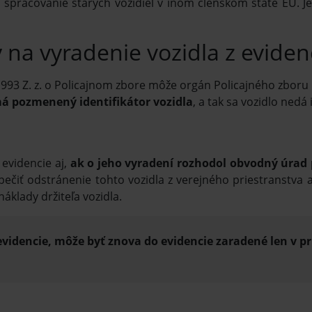
 spracovanie starých vozidiel v inom členskom štáte EÚ. Je
 na vyradenie vozidla z evidenc
993 Z. z. o Policajnom zbore môže orgán Policajného zboru 
má pozmenený identifikátor vozidla
, a tak sa vozidlo nedá
 evidencie aj,
ak o jeho vyradení rozhodol obvodný úrad
pečiť odstránenie tohto vozidla z verejného priestranstva 
áklady držiteľa vozidla.
evidencie, môže byť znova do evidencie zaradené len v p