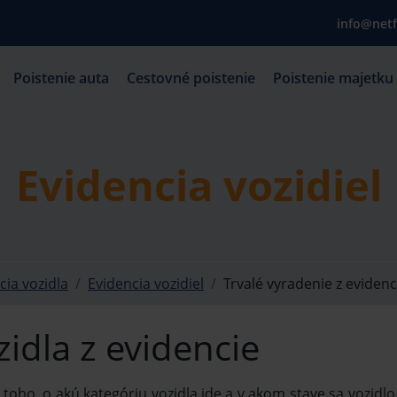
info@netf
Poistenie auta
Cestovné poistenie
Poistenie majetku
Evidencia vozidiel
cia vozidla
Evidencia vozidiel
Trvalé vyradenie z evidenc
zidla z evidencie
 toho, o akú kategóriu vozidla ide a v akom stave sa vozid