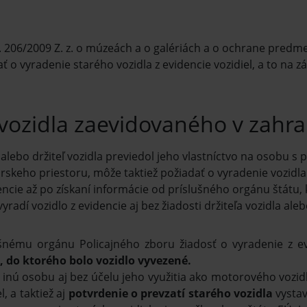
č. 206/2009 Z. z. o múzeách a o galériách a o ochrane predm
dať o vyradenie starého vozidla z evidencie vozidiel, a to n
vozidla zaevidovaného v zahrani
k alebo držiteľ vozidla previedol jeho vlastníctvo na osobu
keho priestoru, môže taktiež požiadať o vyradenie vozidla
dencie až po získaní informácie od príslušného orgánu štátu, 
radí vozidlo z evidencie aj bez žiadosti držiteľa vozidla aleb
lušnému orgánu Policajného zboru žiadosť o vyradenie z ev
, do ktorého bolo vozidlo vyvezené.
a inú osobu aj bez účelu jeho využitia ako motorového vozid
l, a taktiež aj
potvrdenie o prevzatí starého vozidla
vystav