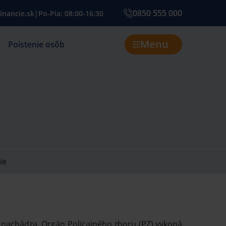
0850 555 000
inancie.sk
|
Po-Pia: 08:00-16:30
Menu
Poistenie osôb
ie
lo nachádza. Orgán Policajného zboru (PZ) vykoná