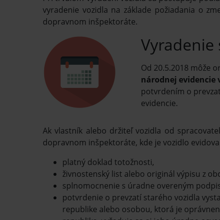
vyradenie vozidla na základe požiadania o zme
dopravnom inšpektoráte.
Vyradenie 
Od 20.5.2018 môže or
národnej evidencie v
potvrdením o prevzat
evidencie.
Ak vlastník alebo držiteľ vozidla od spracovate
dopravnom inšpektoráte, kde je vozidlo evidované
platný doklad totožnosti,
živnostenský list alebo originál výpisu z o
splnomocnenie s úradne overeným podpisom
potvrdenie o prevzatí starého vozidla vyst
republike alebo osobou, ktorá je oprávnená