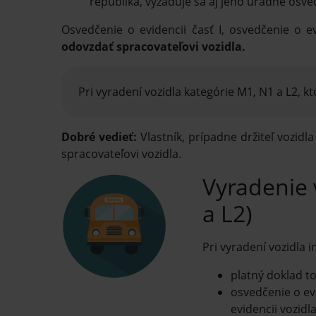
republika, vyžaduje sa aj jeho úradne osve
Osvedčenie o evidencii časť I, osvedčenie o ev
odovzdať spracovateľovi vozidla.
Pri vyradení vozidla kategórie M1, N1 a L2, 
Dobré vedieť:
Vlastník, prípadne držiteľ vozidl
spracovateľovi vozidla.
Vyradenie 
a L2)
Pri vyradení vozidla i
platný doklad to
osvedčenie o ev
evidencii vozidla