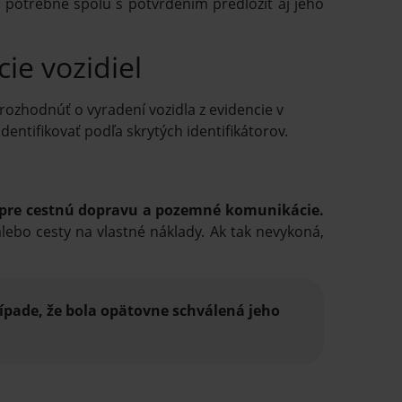
 potrebné spolu s potvrdením predložiť aj jeho
ie vozidiel
rozhodnúť o vyradení vozidla z evidencie v
 identifikovať podľa skrytých identifikátorov.
 pre cestnú dopravu a pozemné komunikácie.
alebo cesty na vlastné náklady. Ak tak nevykoná,
rípade, že bola opätovne schválená jeho