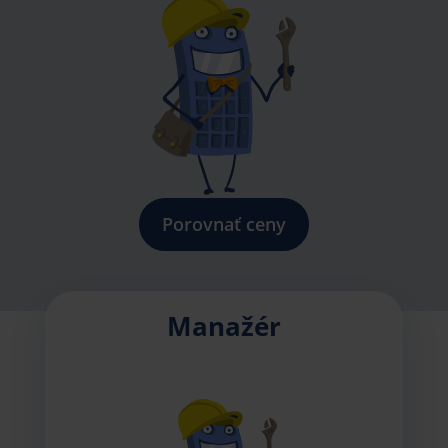
Porovnať ceny
Manažér