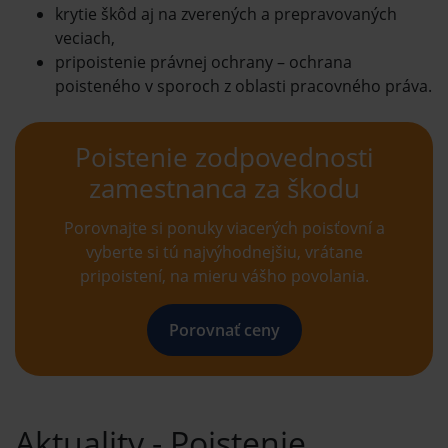
krytie škôd aj na zverených a prepravovaných
veciach,
pripoistenie právnej ochrany – ochrana
poisteného v sporoch z oblasti pracovného práva.
Poistenie zodpovednosti
zamestnanca za škodu
Porovnajte si ponuky viacerých poisťovní a
vyberte si tú najvýhodnejšiu, vrátane
pripoistení, na mieru vášho povolania.
Porovnať ceny
Aktuality - Poistenie