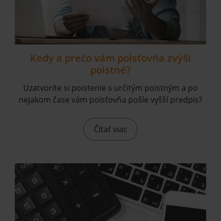
Kedy a prečo vám poisťovňa zvýši
poistné?
Uzatvoríte si poistenie s určitým poistným a po
nejakom čase vám poisťovňa pošle vyšší predpis?
Čítať viac