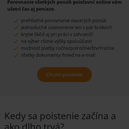
Porovnanie všetkých ponúk poisťovní online vám
ušetrí čas aj peniaze.
prehľadné porovnanie viacerých ponúk
jednoduché uzatvorenie len v pár krokoch
krytie škôd aj pri práci v zahraničí
na výber rôzne výšky spoluúčasti
možnosť platby ročne/polročne/štvrťročne
všetky dokumenty ihneď na e-mail
Chcem poistenie
Kedy sa poistenie začína a
ako dlho trvá?