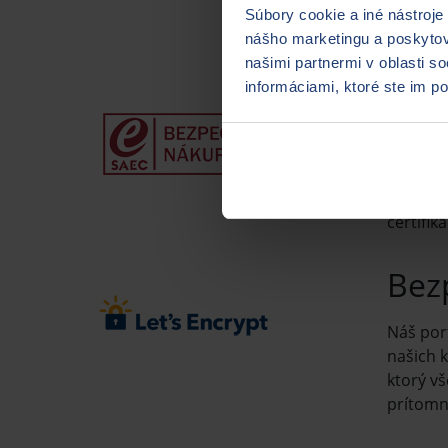
udelila
Súbory cookie a iné nástroje
medzi r
nášho marketingu a poskytova
našimi partnermi v oblasti s
informáciami, ktoré ste im po
Cer
Od roku
obchod
bezpečn
certifi
Bezp
Náš por
našich k
ktorý v
prítomn