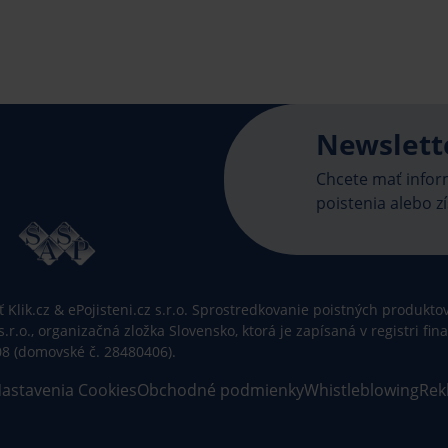
Newslett
Chcete mať inform
poistenia alebo zí
Klik.cz & ePojisteni.cz s.r.o. Sprostredkovanie poistných produktov 
 s.r.o., organizačná zložka Slovensko, ktorá je zapísaná v registri f
08 (domovské č. 28480406).
astavenia Cookies
Obchodné podmienky
Whistleblowing
Rek