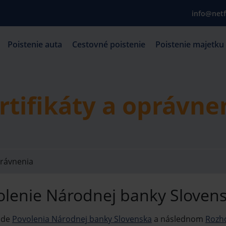
info@netf
Poistenie auta
Cestovné poistenie
Poistenie majetku
rtifikáty a oprávne
právnenia
olenie Národnej banky Sloven
ade
Povolenia Národnej banky Slovenska
a následnom
Rozh