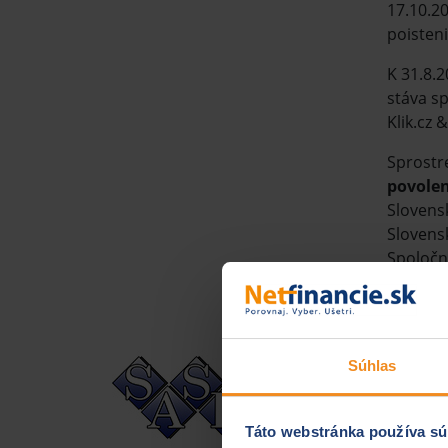
17.10.2
poisteni
K 31.8.2
stáva sp
Klik.cz 
Sprostre
povolen
Slovensk
Slovensk
Spoločno
členské
je možn
Člen
Súhlas
Slovensk
Táto webstránka používa sú
najvýzn