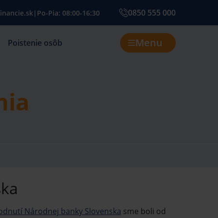
0850 555 000
inancie.sk
|
Po-Pia: 08:00-16:30
Menu
Poistenie osôb
nia
ska
odnutí Národnej banky Slovenska
sme boli od