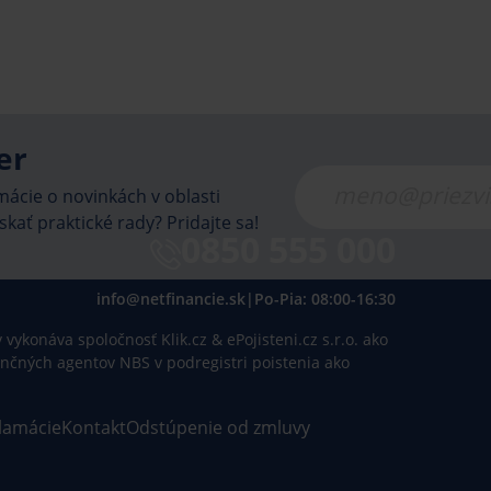
er
ácie o novinkách v oblasti
skať praktické rady? Pridajte sa!
0850 555 000
info@netfinancie.sk
|
Po-Pia: 08:00-16:30
vykonáva spoločnosť Klik.cz & ePojisteni.cz s.r.o. ako
inančných agentov NBS v podregistri poistenia ako
lamácie
Kontakt
Odstúpenie od zmluvy