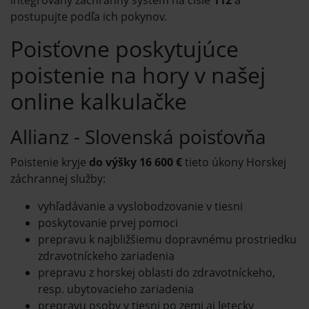
postupujte podľa ich pokynov.
Poisťovne poskytujúce
poistenie na hory v našej
online kalkulačke
Allianz - Slovenská poisťovňa
Poistenie kryje
do výšky 16 600 €
tieto úkony Horskej
záchrannej služby:
vyhľadávanie a vyslobodzovanie v tiesni
poskytovanie prvej pomoci
prepravu k najbližšiemu dopravnému prostriedku
zdravotníckeho zariadenia
prepravu z horskej oblasti do zdravotníckeho,
resp. ubytovacieho zariadenia
prepravu osoby v tiesni po zemi aj letecky