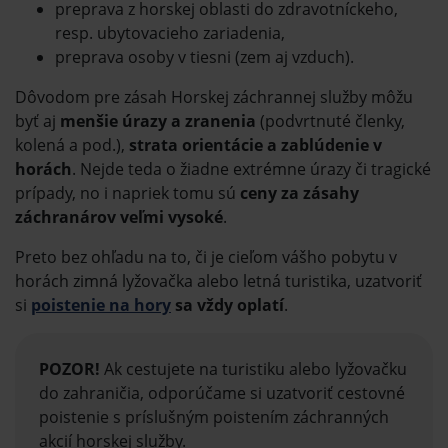
preprava z horskej oblasti do zdravotníckeho,
resp. ubytovacieho zariadenia,
preprava osoby v tiesni (zem aj vzduch).
Dôvodom pre zásah Horskej záchrannej služby môžu
byť aj
menšie úrazy a zranenia
(podvrtnuté členky,
kolená a pod.),
strata orientácie a zablúdenie v
horách
. Nejde teda o žiadne extrémne úrazy či tragické
prípady, no i napriek tomu sú
ceny za zásahy
záchranárov veľmi vysoké
.
Preto bez ohľadu na to, či je cieľom vášho pobytu v
horách zimná lyžovačka alebo letná turistika, uzatvoriť
si
poistenie na hory
sa vždy oplatí
.
POZOR!
Ak cestujete na turistiku alebo lyžovačku
do zahraničia, odporúčame si uzatvoriť cestovné
poistenie s príslušným poistením záchranných
akcií horskej služby.