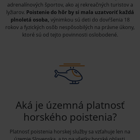
adrenalínových športov, ako aj rekreačných turistov a
lyžiarov.
Poistenie do hôr by si mala uzatvoriť každá
plnoletá osoba,
výnimkou sú deti do dovŕšenia 18
rokov a fyzických osôb nespôsobilých na právne úkony,
ktoré sú od tejto povinnosti oslobodené.
Aká je územná platnosť
horského poistenia?
Platnosť poistenia horskej služby sa vzťahuje len na
územie Slovenska, a to na všetky horské oblasti,