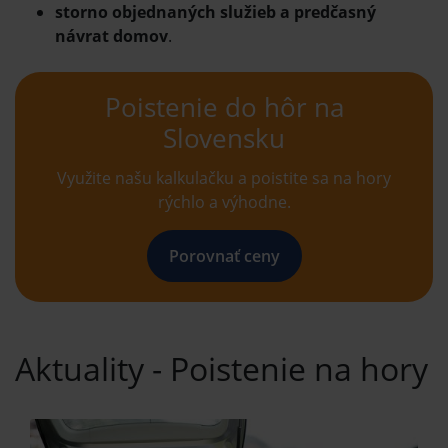
storno objednaných služieb a predčasný
návrat domov
.
Poistenie do hôr na
Slovensku
Využite našu kalkulačku a poistite sa na hory
rýchlo a výhodne.
Porovnať ceny
Aktuality - Poistenie na hory