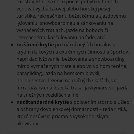
turistov, ktorí sa chcú počas pobytu v horách
venovať vychádzkovej alebo horskej pešej
turistike, rekreačnému bežeckému a zjazdovému
lyžovaniu, snowboardingu a sánkovaniu na
vyznačených tratiach, jazde na boboch či
rekreačnému korčuľovaniu na ľade, atď.
rozšírené krytie
pre náročnejších horalov s
krytím rizikových a extrémnych činností a športov,
napríklad lyžovanie, bežkovanie a snowboarding
mimo vyznačených trate alebo vo voľnom teréne,
paragliding, jazda na horskom bicykli,
horolezectvo, lezenie na cvičných skalách, via
ferrata/zaistená lezecká trasa, jaskyniarstvo, jazda
na snežných vozidlách a iné,
nadštandardné krytie
s poistením storno služieb
a ochrany dovolenkovej domácnosti – teda riziká,
ktoré nesúvisia priamo s vysokohorskými
aktivitami.