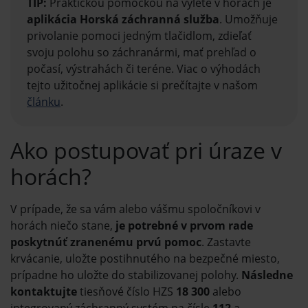
TIP:
Praktickou pomôckou na výlete v horách je
aplikácia Horská záchranná služba
. Umožňuje
privolanie pomoci jedným tlačidlom, zdieľať
svoju polohu so záchranármi, mať prehľad o
počasí, výstrahách či teréne. Viac o výhodách
tejto užitočnej aplikácie si prečítajte v našom
článku
.
Ako postupovať pri úraze v
horách?
V prípade, že sa vám alebo vášmu spoločníkovi v
horách niečo stane,
je potrebné v prvom rade
poskytnúť zranenému prvú pomoc
. Zastavte
krvácanie, uložte postihnutého na bezpečné miesto,
prípadne ho uložte do stabilizovanej polohy.
Následne
kontaktujte
tiesňové číslo HZS
18 300
alebo
integrovaný záchranný systém na čísle
112
a