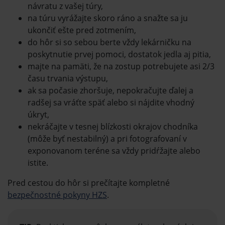
návratu z vašej túry,
na túru vyrážajte skoro ráno a snažte sa ju
ukončiť ešte pred zotmením,
do hôr si so sebou berte vždy lekárničku na
poskytnutie prvej pomoci, dostatok jedla aj pitia,
majte na pamäti, že na zostup potrebujete asi 2/3
času trvania výstupu,
ak sa počasie zhoršuje, nepokračujte ďalej a
radšej sa vráťte späť alebo si nájdite vhodný
úkryt,
nekráčajte v tesnej blízkosti okrajov chodníka
(môže byť nestabilný) a pri fotografovaní v
exponovanom teréne sa vždy pridŕžajte alebo
istite.
Pred cestou do hôr si prečítajte kompletné
bezpečnostné pokyny HZS
.