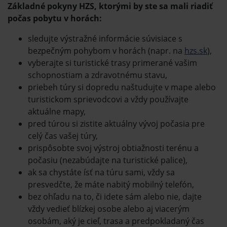
Základné pokyny HZS, ktorými by ste sa mali riadiť
počas pobytu v horách:
sledujte výstražné informácie súvisiace s
bezpečným pohybom v horách (napr. na
hzs.sk
),
vyberajte si turistické trasy primerané vašim
schopnostiam a zdravotnému stavu,
priebeh túry si dopredu naštudujte v mape alebo
turistickom sprievodcovi a vždy používajte
aktuálne mapy,
pred túrou si zistite aktuálny vývoj počasia pre
celý čas vašej túry,
prispôsobte svoj výstroj obtiažnosti terénu a
počasiu (nezabúdajte na turistické palice),
ak sa chystáte ísť na túru sami, vždy sa
presvedčte, že máte nabitý mobilný telefón,
bez ohľadu na to, či idete sám alebo nie, dajte
vždy vedieť blízkej osobe alebo aj viacerým
osobám, aký je cieľ, trasa a predpokladaný čas