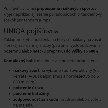
Poisťovňa v rámci
pripoistenia rizikových športov
kryje napríklad aj lezenie po ľadopádoch či tandemový
zoskok (air tandem jumps).
UNIQA pojišťovna
Základom krytia poistenia na hory sú náklady na zásah
Horskej záchrannej služby (pátranie, vyslobodzovanie,
pozemnú alebo leteckú prepravu)
do výšky 16 600 €.
Komplexný balík
obsahuje v cene tieto pripoistenia:
rizikový šport
na vybrané športové aktivity (Via
Ferrata (A-B), skialpinizmus a horolezectvo do 5
000 m. n. m.),
poistenie úrazu
,
poistenie batožiny
,
zodpovednosť za škodu
na zdraví alebo živote a
na majetku,