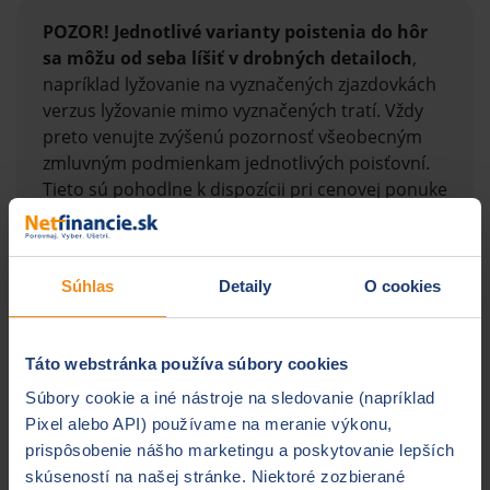
POZOR! Jednotlivé varianty poistenia do hôr
sa môžu od seba líšiť v drobných detailoch
,
napríklad lyžovanie na vyznačených zjazdovkách
verzus lyžovanie mimo vyznačených tratí. Vždy
preto venujte zvýšenú pozornosť všeobecným
zmluvným podmienkam jednotlivých poisťovní.
Tieto sú pohodlne k dispozícii pri cenovej ponuke
poisťovní v online kalkulačke. V prípade
nejasností nás môžete
kontaktovať
.
Súhlas
Detaily
O cookies
Porovnať ceny
Táto webstránka používa súbory cookies
Súbory cookie a iné nástroje na sledovanie (napríklad
Pixel alebo API) používame na meranie výkonu,
Aké sú pripoistenia v
prispôsobenie nášho marketingu a poskytovanie lepších
skúseností na našej stránke. Niektoré zozbierané