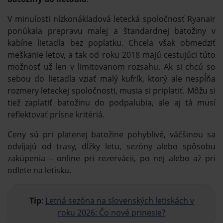
V minulosti nízkonákladová letecká spoločnosť Ryanair
ponúkala prepravu malej a štandardnej batožiny v
kabíne lietadla bez poplatku. Chcela však obmedziť
meškanie letov, a tak od roku 2018 majú cestujúci túto
možnosť už len v limitovanom rozsahu. Ak si chcú so
sebou do lietadla vziať malý kufrík, ktorý ale nespĺňa
rozmery leteckej spoločnosti, musia si priplatiť. Môžu si
tiež zaplatiť batožinu do podpalubia, ale aj tá musí
reflektovať prísne kritériá.
Ceny sú pri platenej batožine pohyblivé, väčšinou sa
odvíjajú od trasy, dĺžky letu, sezóny alebo spôsobu
zakúpenia – online pri rezervácii, po nej alebo až pri
odlete na letisku.
Tip
:
Letná sezóna na slovenských letiskách v
roku 2026: Čo nové prinesie?