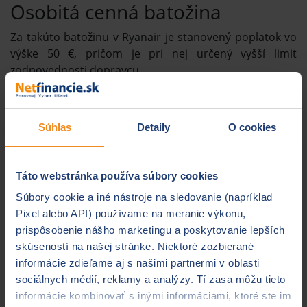
Osobitá cenná batožina
Za takúto batožinu v Ryanair je stanovený poplatok vo
výške 50 €, pričom je pri nej určený vyšší limit
zodpovednosti dopravcu.
Zdroj: www.raynair.com
Súhlas
Detaily
O cookies
Na poplatkoch za batožinu neušetríte, na
cestovnom poistení áno
Ako vidíte, pri lietaní s Ryanair sa oplatí ísť
Táto webstránka používa súbory cookies
„naľahko“. Ak však potrebujete prepraviť viac
Súbory cookie a iné nástroje na sledovanie (napríklad
batožiny, bez platenia to nepôjde. Môžete však
Pixel alebo API) používame na meranie výkonu,
naopak ušetriť peniaze za krátkodobé
cestovné
prispôsobenie nášho marketingu a poskytovanie lepších
poistenie
na dovolenku či pracovnú cestu. Stačí
skúseností na našej stránke. Niektoré zozbierané
využiť našu online
kalkulačku cestovného
informácie zdieľame aj s našimi partnermi v oblasti
poistenia
, ktorá vám ponúkne porovnanie ponúk
sociálnych médií, reklamy a analýzy. Tí zasa môžu tieto
presne podľa vašich parametrov. A nezabúdajte, že
informácie kombinovať s inými informáciami, ktoré ste im
pri častom cestovaní sa vám najviac