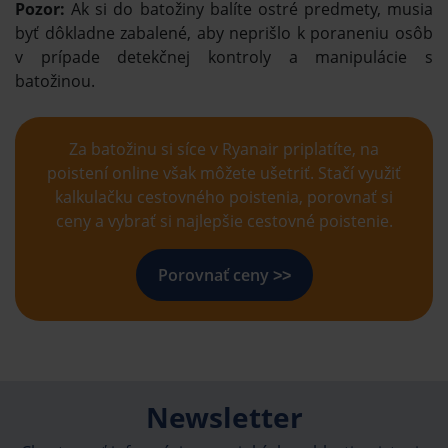
Pozor:
Ak si do batožiny balíte ostré predmety, musia
byť dôkladne zabalené, aby neprišlo k poraneniu osôb
v prípade detekčnej kontroly a manipulácie s
batožinou.
Za batožinu si síce v Ryanair priplatíte, na
poistení online však môžete ušetriť. Stačí využiť
kalkulačku cestovného poistenia, porovnať si
ceny a vybrať si najlepšie cestovné poistenie.
Porovnať ceny ˃˃
Newsletter