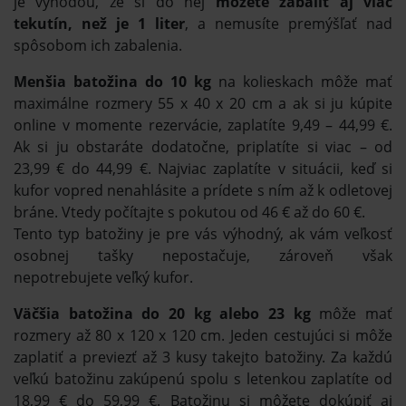
je výhodou, že si do nej
môžete zabaliť aj viac
tekutín, než je 1 liter
, a nemusíte premýšľať nad
spôsobom ich zabalenia.
Menšia batožina do 10 kg
na kolieskach môže mať
maximálne rozmery 55 x 40 x 20 cm a ak si ju kúpite
online v momente rezervácie, zaplatíte 9,49 – 44,99 €.
Ak si ju obstaráte dodatočne, priplatíte si viac – od
23,99 € do 44,99 €. Najviac zaplatíte v situácii, keď si
kufor vopred nenahlásite a prídete s ním až k odletovej
bráne. Vtedy počítajte s pokutou od 46 € až do 60 €.
Tento typ batožiny je pre vás výhodný, ak vám veľkosť
osobnej tašky nepostačuje, zároveň však
nepotrebujete veľký kufor.
Väčšia batožina do 20 kg alebo 23 kg
môže mať
rozmery až 80 x 120 x 120 cm. Jeden cestujúci si môže
zaplatiť a previezť až 3 kusy takejto batožiny. Za každú
veľkú batožinu zakúpenú spolu s letenkou zaplatíte od
18,99 € do 59,99 €. Batožinu si môžete dokúpiť aj