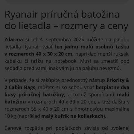
Ryanair príručná batožina
do lietadla – rozmery a ceny
Zdarma
si od 4. septembra 2025 môžete na palubu
lietadla Ryanair vziať
len jednu malú osobnú tašku
v rozmeroch 40 x 30 x 20 cm
, napríklad menší ruksak,
kabelku či tašku na notebook. Musí sa zmestiť pod
sedadlo pred vami, inak vám ju na palubu nevezmú.
V prípade, že si zakúpite prednostný nástup
Priority &
2 Cabin Bags
, môžete si so sebou vziať
bezplatne dva
kusy príručnej batožiny
, a to už spomínanú
malú
batožinu
v rozmeroch 40 x 30 x 20 cm, a tiež ďalšiu v
rozmeroch 55 x 40 x 20 cm s hmotnosťou maximálne
10 kg (napríklad
malý kufrík na kolieskach
).
Cenové rozpätia pri poplatkoch závisia od zvolenej