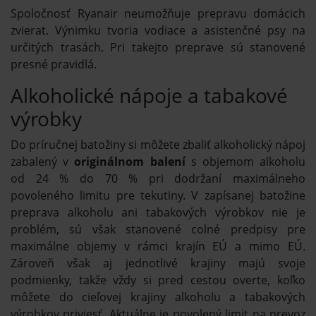
Spoločnosť Ryanair neumožňuje prepravu domácich
zvierat. Výnimku tvoria vodiace a asistenčné psy na
určitých trasách. Pri takejto preprave sú stanovené
presné pravidlá.
Alkoholické nápoje a tabakové
výrobky
Do príručnej batožiny si môžete zbaliť alkoholický nápoj
zabalený v
originálnom balení
s objemom alkoholu
od 24 % do 70 % pri dodržaní maximálneho
povoleného limitu pre tekutiny. V zapísanej batožine
preprava alkoholu ani tabakových výrobkov nie je
problém, sú však stanovené colné predpisy pre
maximálne objemy v rámci krajín EÚ a mimo EÚ.
Zároveň však aj jednotlivé krajiny majú svoje
podmienky, takže vždy si pred cestou overte, koľko
môžete do cieľovej krajiny alkoholu a tabakových
výrobkov priviesť. Aktuálne je povolený limit na prevoz