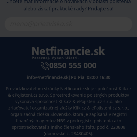
Chcete mať informácie o novinkách v oblasti poistenia
alebo získať praktické rady? Pridajte sa!
0850 555 000
info@netfinancie.sk
|
Po-Pia: 08:00-16:30
Prevádzkovateľom stránky Netfinancie.sk je spoločnosť Klik.cz
& ePojisteni.cz s.r.o. Sprostredkovanie poistných produktov
vykonáva spoločnosť Klik.cz & ePojisteni.cz s.r.o. ako
zriaďovateľ organizačnej zložky Klik.cz & ePojisteni.cz s.r.o.,
organizačná zložka Slovensko, ktorá je zapísaná v registri
finančných agentov NBS v podregistri poistenia ako
sprostredkovateľ z iného členského štátu pod č. 220808
(domovské č. 28480406).