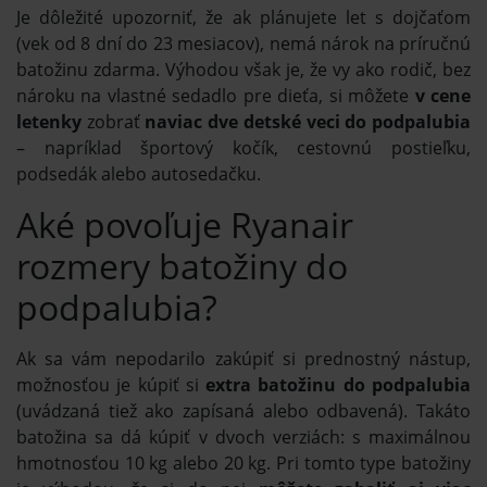
Je dôležité upozorniť, že ak plánujete let s dojčaťom
(vek od 8 dní do 23 mesiacov), nemá nárok na príručnú
batožinu zdarma. Výhodou však je, že vy ako rodič, bez
nároku na vlastné sedadlo pre dieťa, si môžete
v cene
letenky
zobrať
naviac dve detské veci do podpalubia
– napríklad športový kočík, cestovnú postieľku,
podsedák alebo autosedačku.
Aké povoľuje Ryanair
rozmery batožiny do
podpalubia?
Ak sa vám nepodarilo zakúpiť si prednostný nástup,
možnosťou je kúpiť si
extra batožinu do podpalubia
(uvádzaná tiež ako zapísaná alebo odbavená). Takáto
batožina sa dá kúpiť v dvoch verziách: s maximálnou
hmotnosťou 10 kg alebo 20 kg. Pri tomto type batožiny