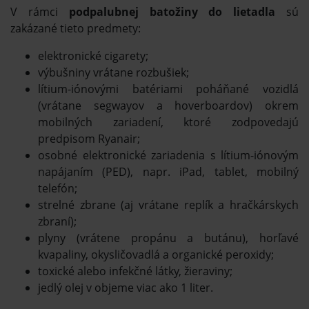
V rámci
podpalubnej batožiny do lietadla
sú
zakázané tieto predmety:
elektronické cigarety;
výbušniny vrátane rozbušiek;
lítium-iónovými batériami poháňané vozidlá
(vrátane segwayov a hoverboardov) okrem
mobilných zariadení, ktoré zodpovedajú
predpisom Ryanair;
osobné elektronické zariadenia s lítium-iónovým
napájaním (PED), napr. iPad, tablet, mobilný
telefón;
strelné zbrane (aj vrátane replík a hračkárskych
zbraní);
plyny (vrátene propánu a butánu), horľavé
kvapaliny, okysličovadlá a organické peroxidy;
toxické alebo infekčné látky, žieraviny;
jedlý olej v objeme viac ako 1 liter.