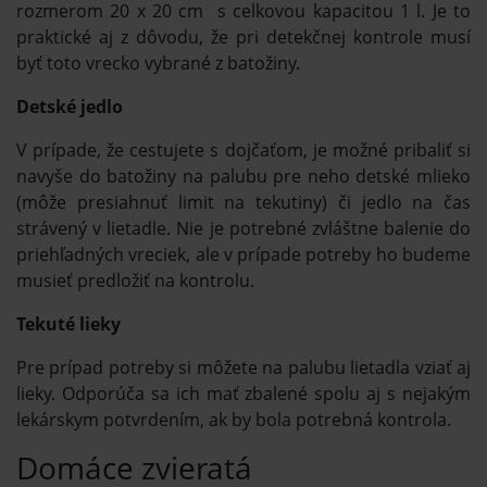
rozmerom 20 x 20 cm s celkovou kapacitou 1 l. Je to
praktické aj z dôvodu, že pri detekčnej kontrole musí
byť toto vrecko vybrané z batožiny.
Detské jedlo
V prípade, že cestujete s dojčaťom, je možné pribaliť si
navyše do batožiny na palubu pre neho detské mlieko
(môže presiahnuť limit na tekutiny) či jedlo na čas
strávený v lietadle. Nie je potrebné zvláštne balenie do
priehľadných vreciek, ale v prípade potreby ho budeme
musieť predložiť na kontrolu.
Tekuté lieky
Pre prípad potreby si môžete na palubu lietadla vziať aj
lieky. Odporúča sa ich mať zbalené spolu aj s nejakým
lekárskym potvrdením, ak by bola potrebná kontrola.
Domáce zvieratá