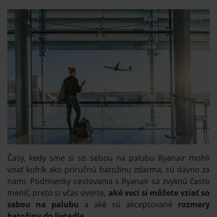
Časy, kedy sme si so sebou na palubu Ryanair mohli
vziať kufrík ako príručnú batožinu zdarma, sú dávno za
nami. Podmienky cestovania s Ryanair sa zvyknú často
meniť, preto si včas overte,
aké veci si môžete vziať so
sebou na palubu
a aké sú akceptované
rozmery
batožiny do lietadla
.