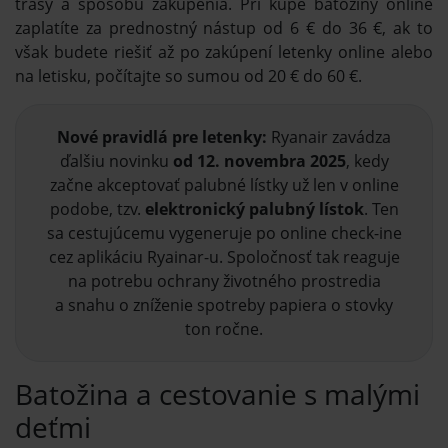
trasy a spôsobu zakúpenia. Pri kúpe batožiny online
zaplatíte za prednostný nástup od 6 € do 36 €, ak to
však budete riešiť až po zakúpení letenky online alebo
na letisku, počítajte so sumou od 20 € do 60 €.
Nové pravidlá pre letenky:
Ryanair zavádza
ďalšiu novinku
od 12. novembra 2025
, kedy
začne akceptovať palubné lístky už len v online
podobe, tzv.
elektronický palubný lístok
. Ten
sa cestujúcemu vygeneruje po online check-ine
cez aplikáciu Ryainar-u. Spoločnosť tak reaguje
na potrebu ochrany životného prostredia
a snahu o zníženie spotreby papiera o stovky
ton ročne.
Batožina a cestovanie s malými
deťmi