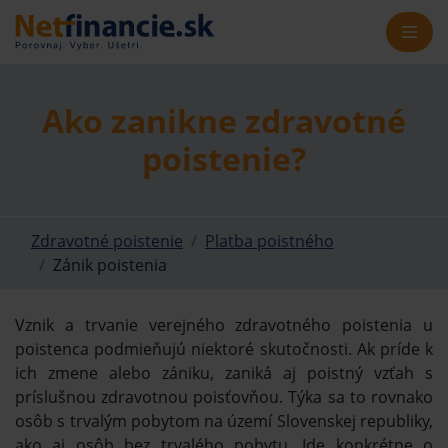
Ako zanikne zdravotné
poistenie?
Zdravotné poistenie
Platba poistného
Zánik poistenia
Vznik a trvanie verejného zdravotného poistenia u
poistenca podmieňujú niektoré skutočnosti. Ak príde k
ich zmene alebo zániku, zaniká aj poistný vzťah s
príslušnou zdravotnou poisťovňou. Týka sa to rovnako
osôb s trvalým pobytom na území Slovenskej republiky,
ako aj osôb bez trvalého pobytu. Ide konkrétne o