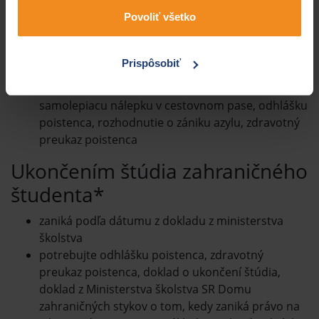
preukaz poistenca
Povoliť všetko
Zánikom udelenia azylu
Prispôsobiť
zaniká dňom vzniku tejto skutočnosti
potrebujete identifikačnú kartu alebo
samolepiacu nálepku v cestovnom pase, odhlášku
poistenca, rozhodnutie o zániku azylu, zdravotný
preukaz poistenca
Ukončením štúdia zahraničného
študenta*
zaniká podľa dátumu z dokladu z ministerstva
školstva
potrebujte odhlášku poistenca, zdravotný
preukaz poistenca, doklad o ukončení štúdia,
doklad z Ministerstva školstva SR Domu
zahraničných stykov o tom, kedy zaniká právo na