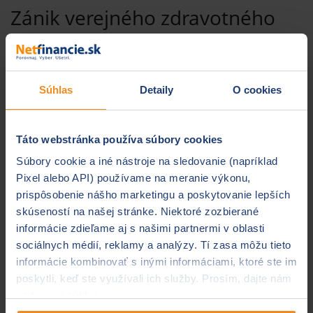
Zánik verejného zdravotného
poistenia FO bez trvalého
pobytu na území SR
zaniká dňom vzniku tejto skutočnosti
Súhlas
Detaily
O cookies
potrebujete identifikačnú kartu alebo
samolepiacu nálepku v cestovnom pase, doklad o
rozviazaní pracovného pomeru, odhlášku
Táto webstránka používa súbory cookies
poistenca, zdravotný preukaz poistenca
Súbory cookie a iné nástroje na sledovanie (napríklad
Pixel alebo API) používame na meranie výkonu,
Ukončením výkonu samostatne
prispôsobenie nášho marketingu a poskytovanie lepších
zárobkovej činnosti u cudzieho
skúseností na našej stránke. Niektoré zozbierané
štátneho príslušníka
informácie zdieľame aj s našimi partnermi v oblasti
sociálnych médií, reklamy a analýzy. Tí zasa môžu tieto
zaniká dňom vzniku tejto skutočnosti
informácie kombinovať s inými informáciami, ktoré ste im
potrebujete identifikačnú kartu alebo
poskytli, keď ste využívali ich služby. Prosím, dajte nám
samolepiacu pásku v cestovnom pase, doklad o
na to svoj súhlas.
zánik SZČO, odhlášku poistenca, zdravotný