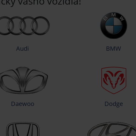
čky vášho vozidla!
Audi
BMW
Daewoo
Dodge