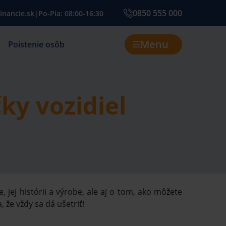
0850 555 000
inancie.sk
|
Po-Pia: 08:00-16:30
Menu
Poistenie osôb
ky vozidiel
 jej histórii a výrobe, ale aj o tom, ako môžete
 že vždy sa dá ušetriť!