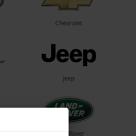
Chevrolet
Jeep
Land Rover