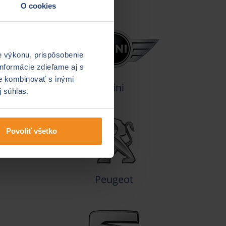
O cookies
e výkonu, prispôsobenie
nformácie zdieľame aj s
ie kombinovať s inými
Mini
j súhlas.
Povoliť všetko
Peugeot