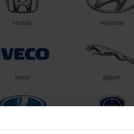
Honda
Hyundai
Iveco
Jaguar
Lada
Lancia