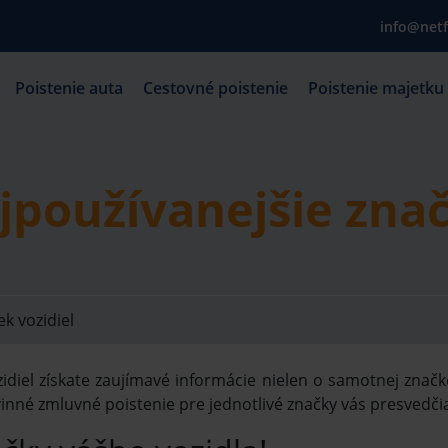
info@netf
Poistenie auta
Cestovné poistenie
Poistenie majetku
jpoužívanejšie znač
k vozidiel
idiel získate zaujímavé informácie nielen o samotnej značke,
nné zmluvné poistenie pre jednotlivé značky vás presvedčia,