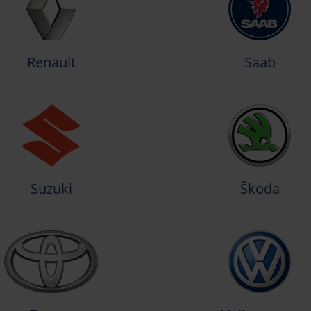
Renault
Saab
Suzuki
Škoda