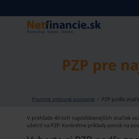
PZP pre na
Povinné zmluvné poistenie
PZP podľa značie
V prehľade 40-tich najobľúbenejších značiek voz
ušetriť na PZP. Konkrétne príklady ponúk na povi