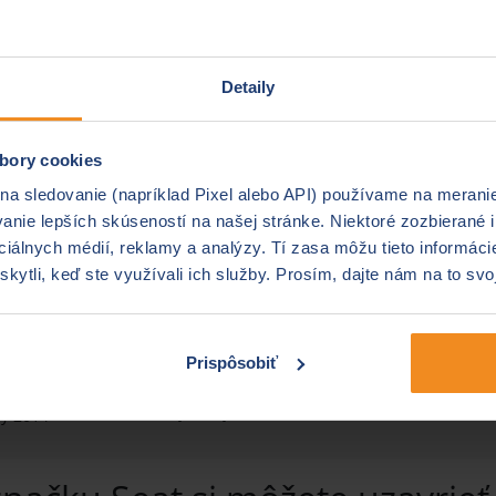
Detaily
bory cookies
ho poistenia pre značku Seat
 na sledovanie (napríklad Pixel alebo API) používame na merani
nie lepších skúseností na našej stránke. Niektoré zozbierané i
ociálnych médií, reklamy a analýzy. Tí zasa môžu tieto informác
je zostavený na základe konkrétnych technických paramet
skytli, keď ste využívali ich služby. Prosím, dajte nám na to svo
sko Pezinok, bez škodových udalostí).
o
Prispôsobiť
Najdrahšie PZP:
184 
Priemerná cena PZP:
117 
 benzín
Najlacnejšie PZP:
91 
by 2014