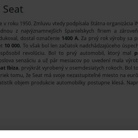
 Seat
 v roku 1950. Zmluvu vtedy podpísala štátna organizácia INI 
dnou z najvýznamnejších španielskych firiem a zároveň
dukoval, dostal označenie
1400 A.
Za prvý rok výroby sa p
et
10 000.
To však bol len začiatok nadchádzajúceho úspech
 spôsobil revolúciu. Bol to prvý automobil, ktorý mal
p
oslova senzáciu a už pár mesiacov po uvedení mala výro
at Ibiza
, prvýkrát vyrobený v osemdesiatych rokoch. Bol t
riek tomu, že Seat má svoje nezastupiteľné miesto na eu
atistík objem produkcie automobilky postupne klesá. Napr