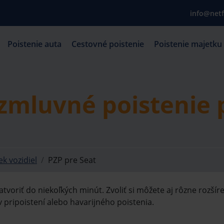
info@netf
Poistenie auta
Cestovné poistenie
Poistenie majetku
 zmluvné poistenie 
k vozidiel
PZP pre Seat
voriť do niekoľkých minút. Zvoliť si môžete aj rôzne rozšír
 pripoistení alebo havarijného poistenia.