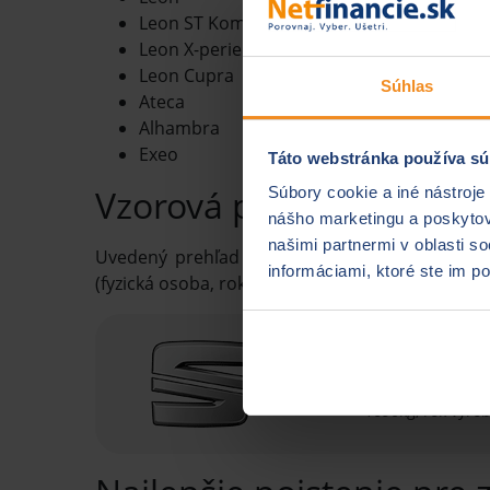
Leon ST Kombi
Leon X-perience
Leon Cupra
Súhlas
Ateca
Alhambra
Exeo
Táto webstránka používa sú
Vzorová ponuka zákonné
Súbory cookie a iné nástroje
nášho marketingu a poskytova
našimi partnermi v oblasti s
Uvedený prehľad ponúk
PZP pre Seat Toledo
informáciami, ktoré ste im po
(fyzická osoba, rok narodenia 1978, trvalé bydli
Seat Toled
1390 cm3 / 90 kW,
1690kg, rok výro