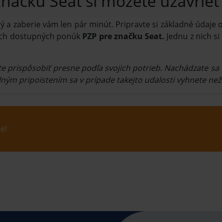
značku Seat si môžete uzavrieť
 a zaberie vám len pár minút. Pripravte si základné údaje o
ých dostupných ponúk
PZP pre značku Seat.
Jednu z nich si
e prispôsobiť presne podľa svojich potrieb. Nachádzate sa 
elným pripoistením sa v prípade takejto udalosti vyhnete n
e!