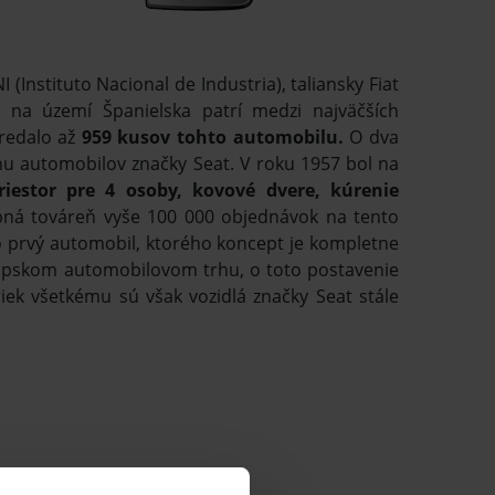
(Instituto Nacional de Industria), taliansky Fiat
 na území Španielska patrí medzi najväčších
redalo až
959 kusov tohto automobilu.
O dva
u automobilov značky Seat. V roku 1957 bol na
riestor pre 4 osoby, kovové dvere, kúrenie
bná továreň vyše 100 000 objednávok na tento
o prvý automobil, ktorého koncept je kompletne
rópskom automobilovom trhu, o toto postavenie
iek všetkému sú však vozidlá značky Seat stále