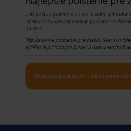
Najlepšie poistenie pre 
Celý postup poistenia online je veľmi jednoduchý
Následne sa vám vygeneruje porovnanie všetk
poistné.
Tip:
Zákonné poistenie pre značku Seat si môžet
vyčíňanie prírodných živlov? S uzatvoreným živ
Získajte najlacnejšie zmluvné poistenie onlin