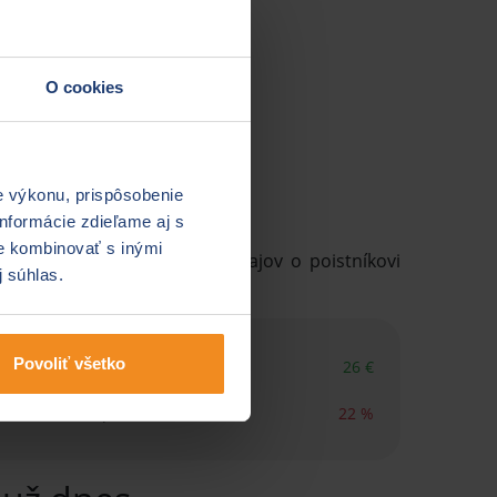
O cookies
e výkonu, prispôsobenie
nformácie zdieľame aj s
ie kombinovať s inými
rov vozidla a základných údajov o poistníkovi
j súhlas.
Povoliť všetko
€
Rozdiel priemernej
26 €
€
a najlacnejšej ceny:
€
Ročná úspora PZP:
22 %