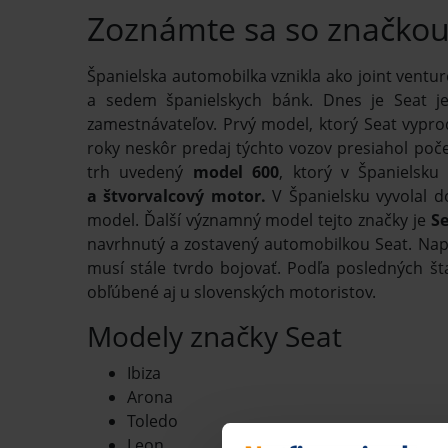
Zoznámte sa so značkou
Španielska automobilka vznikla ako joint venture
a sedem španielskych bánk. Dnes je Seat je
zamestnávateľov. Prvý model, ktorý Seat vypro
roky neskôr predaj týchto vozov presiahol poč
trh uvedený
model 600
, ktorý v Španielsku
a štvorvalcový motor.
V Španielsku vyvolal d
model. Ďalší významný model tejto značky je
Se
navrhnutý a zostavený automobilkou Seat. Nap
musí stále tvrdo bojovať. Podľa posledných št
obľúbené aj u slovenských motoristov.
Modely značky Seat
Ibiza
Arona
Toledo
Leon