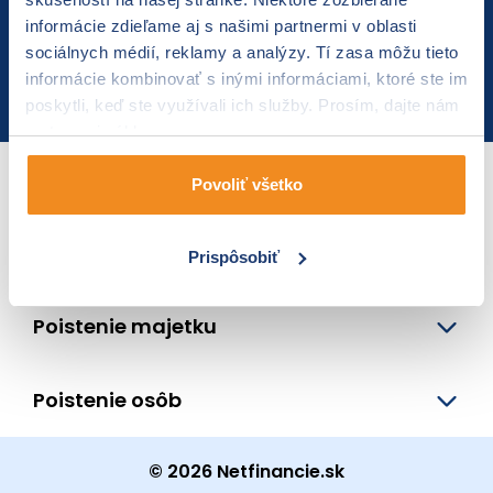
informácie zdieľame aj s našimi partnermi v oblasti
Napíšte nám
sociálnych médií, reklamy a analýzy. Tí zasa môžu tieto
info@netfinancie.sk
informácie kombinovať s inými informáciami, ktoré ste im
Zavolajte nám
0850 555 000
poskytli, keď ste využívali ich služby. Prosím, dajte nám
na to svoj súhlas.
Poistenie auta
Povoliť všetko
Cestovné poistenie
Prispôsobiť
Poistenie majetku
Poistenie osôb
© 2026 Netfinancie.sk