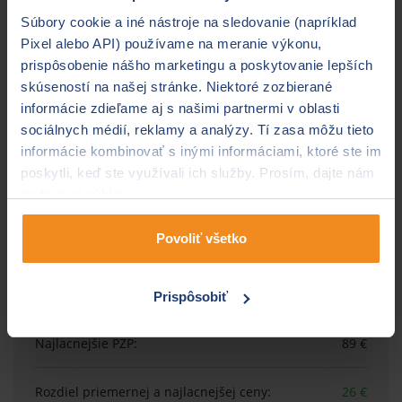
Uvedený vzorový príklad
PZP pre Nissan Juke
je
Súbory cookie a iné nástroje na sledovanie (napríklad
vypočítaný na základe technických parametrov
Pixel alebo API) používame na meranie výkonu,
automobilu a údajov o poistníkovi (fyzická osoba, rok
prispôsobenie nášho marketingu a poskytovanie lepších
narodenia 1978, trvalé bydlisko Pezinok, bez škodových
skúseností na našej stránke. Niektoré zozbierané
udalostí).
informácie zdieľame aj s našimi partnermi v oblasti
sociálnych médií, reklamy a analýzy. Tí zasa môžu tieto
informácie kombinovať s inými informáciami, ktoré ste im
poskytli, keď ste využívali ich služby. Prosím, dajte nám
na to svoj súhlas.
Nissan Juke
Povoliť všetko
1598 cm3 / 86 kW, benzín
1645 kg, rok výroby 2014
Prispôsobiť
Najdrahšie PZP:
152 €
Priemerná cena PZP:
115 €
Najlacnejšie PZP:
89 €
Rozdiel priemernej
a najlacnejšej ceny:
26 €