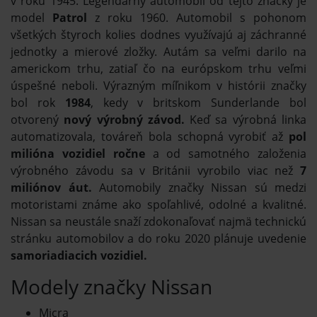
v roku 1945. Legendárny automobil od tejto značky je
model
Patrol
z roku 1960. Automobil s pohonom
všetkých štyroch kolies dodnes využívajú aj záchranné
jednotky a mierové zložky. Autám sa veľmi darilo na
americkom trhu, zatiaľ čo na európskom trhu veľmi
úspešné neboli. Výrazným míľnikom v histórii značky
bol rok
1984
, kedy v britskom Sunderlande bol
otvorený
nový výrobný závod.
Keď sa výrobná linka
automatizovala, továreň bola schopná vyrobiť až
pol
milióna vozidiel ročne
a od samotného založenia
výrobného závodu sa v Británii vyrobilo viac než
7
miliónov áut.
Automobily značky Nissan sú medzi
motoristami známe ako spoľahlivé, odolné a kvalitné.
Nissan sa neustále snaží zdokonaľovať najmä technickú
stránku automobilov a do roku 2020 plánuje uvedenie
samoriadiacich vozidiel.
Modely značky Nissan
Micra