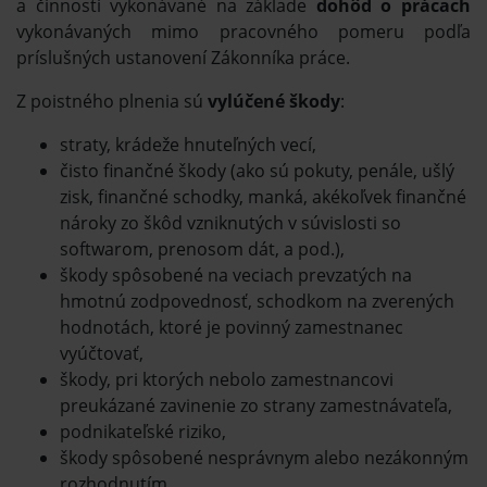
a činnosti vykonávané na základe
dohôd o prácach
vykonávaných mimo pracovného pomeru podľa
príslušných ustanovení Zákonníka práce.
Z poistného plnenia sú
vylúčené škody
:
straty, krádeže hnuteľných vecí,
čisto finančné škody (ako sú pokuty, penále, ušlý
zisk, finančné schodky, manká, akékoľvek finančné
nároky zo škôd vzniknutých v súvislosti so
softwarom, prenosom dát, a pod.),
škody spôsobené na veciach prevzatých na
hmotnú zodpovednosť, schodkom na zverených
hodnotách, ktoré je povinný zamestnanec
vyúčtovať,
škody, pri ktorých nebolo zamestnancovi
preukázané zavinenie zo strany zamestnávateľa,
podnikateľské riziko,
škody spôsobené nesprávnym alebo nezákonným
rozhodnutím.