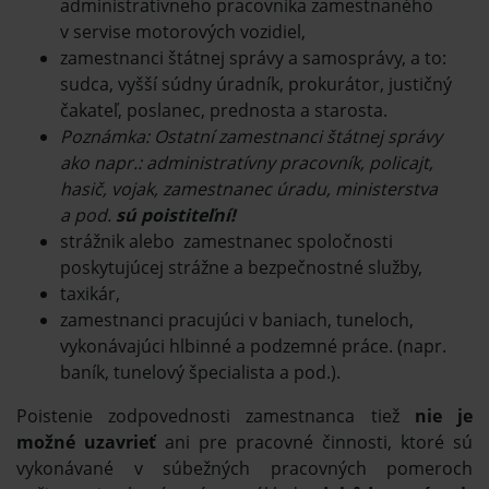
administratívneho pracovníka zamestnaného
v servise motorových vozidiel,
zamestnanci štátnej správy a samosprávy, a to:
sudca, vyšší súdny úradník, prokurátor, justičný
čakateľ, poslanec, prednosta a starosta.
Poznámka: Ostatní zamestnanci štátnej správy
ako napr.: administratívny pracovník, policajt,
hasič, vojak, zamestnanec úradu, ministerstva
a pod.
sú poistiteľní!
strážnik alebo zamestnanec spoločnosti
poskytujúcej strážne a bezpečnostné služby,
taxikár,
zamestnanci pracujúci v baniach, tuneloch,
vykonávajúci hlbinné a podzemné práce. (napr.
baník, tunelový špecialista a pod.).
Poistenie zodpovednosti zamestnanca tiež
nie je
možné uzavrieť
ani pre pracovné činnosti, ktoré sú
vykonávané v súbežných pracovných pomeroch