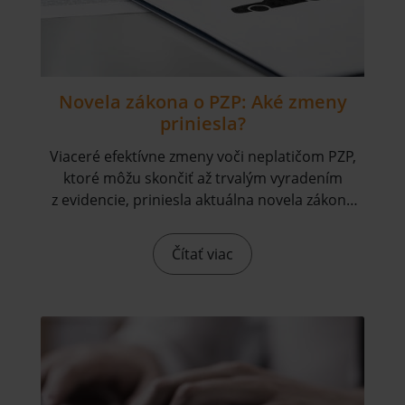
Novela zákona o PZP: Aké zmeny
priniesla?
Viaceré efektívne zmeny voči neplatičom PZP,
ktoré môžu skončiť až trvalým vyradením
z evidencie, priniesla aktuálna novela zákona
o PZP (LEX PZP).
Čítať viac