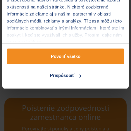
Tlačivá a dokumenty
skúseností na našej stránke. Niektoré zozbierané
informácie zdieľame aj s našimi partnermi v oblasti
sociálnych médií, reklamy a analýzy. Tí zasa môžu tieto
informácie kombinovať s inými informáciami, ktoré ste im
poskytli, keď ste využívali ich služby. Prosím, dajte nám
na to svoj súhlas.
Povoliť všetko
Prispôsobiť
Poistenie zodpovednosti
zamestnanca online
Porovnajte si ponuky a ceny poistenia a