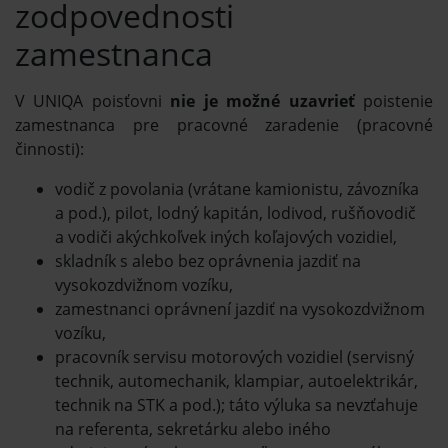
zodpovednosti
zamestnanca
V UNIQA poisťovni
nie je možné uzavrieť
poistenie
zamestnanca pre pracovné zaradenie (pracovné
činnosti):
vodič z povolania (vrátane kamionistu, závozníka
a pod.), pilot, lodný kapitán, lodivod, rušňovodič
a vodiči akýchkoľvek iných koľajových vozidiel,
skladník s alebo bez oprávnenia jazdiť na
vysokozdvižnom vozíku,
zamestnanci oprávnení jazdiť na vysokozdvižnom
vozíku,
pracovník servisu motorových vozidiel (servisný
technik, automechanik, klampiar, autoelektrikár,
technik na STK a pod.); táto výluka sa nevzťahuje
na referenta, sekretárku alebo iného