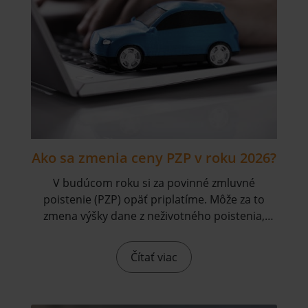
Ako sa zmenia ceny PZP v roku 2026?
V budúcom roku si za povinné zmluvné
poistenie (PZP) opäť priplatíme. Môže za to
zmena výšky dane z neživotného poistenia,
resp. osobitného odvodu z PZP.
Čítať viac