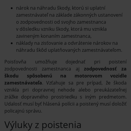
nárok na náhradu škody, ktorú si uplatní
zamestnávateľ na základe zákonných ustanovení
o zodpovednosti od svojho zamestnanca
v dôsledku vzniku škody, ktorá mu vznikla
zavineným konaním zamestnanca,
náklady na zisťovanie a odvrátenie nárokov na
náhradu škôd uplatňovaných zamestnávateľom.
Poisťovňa umožňuje dojednať pri poistení
zodpovednosti zamestnanca aj
zodpovednosť za
škodu spôsobenú na motorovom vozidle
zamestnávateľa
. Vzťahuje sa pre prípad, že škoda
vznikla pri dopravnej nehode alebo preukázateľnej
zrážke dopravného prostriedku s iným predmetom.
Udalosť musí byť hlásená polícii a poistený musí doložiť
policajnú správu.
Výluky z poistenia