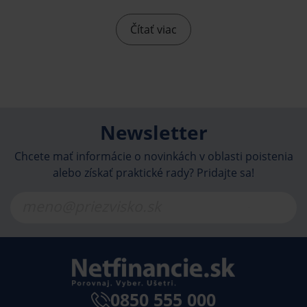
konferencie konalo aj vyhlasovanie výsledkov
ankety SIBAF Award 2025. Ako hodnotiaci
Čítať viac
zo 75 spoločností v poisťovacom sektore
ocenili produkty, služby a odborníkov
jednotlivých poisťovní?
Newsletter
Chcete mať informácie o novinkách v oblasti poistenia
alebo získať praktické rady? Pridajte sa!
0850 555 000