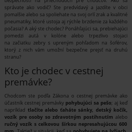
bezpečnosti na priechodoch pre chodcov. Ako sa
správate ako vodič? Ste predvídavý a jazdíte v obci
pomalšie alebo sa spoliehate na svoj orlí zrak a kvalitné
pneumatiky, ktoré ustoja aj rýchle brzdenie za každého
počasia? A aký ste chodec? Ponáhľajúci sa, prebiehajúci
pomedzi autá v kolóne alebo trpezlivo stojaci
na začiatku zebry s upreným pohľadom na šoférov,
ktorý z nich vám umožní bezpečne prejsť na druhú
stranu?
Kto je chodec v cestnej
premávke?
Chodcom ste podľa Zákona o cestnej premávke ako
účastník cestnej premávky
pohybujúci sa pešo
; aj keď
napríklad
tlačíte alebo ťaháte sánky, detský kočík,
vozík pre osoby so zdravotným postihnutím
alebo
ručný vozík s celkovou šírkou nepresahujúcou 600
mm.
Taktiež v situácii, keď sa
pohybujete na lyžiach,