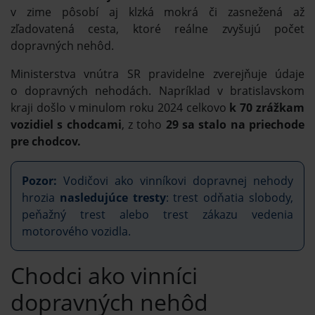
v zime pôsobí aj klzká mokrá či zasnežená až
zľadovatená cesta, ktoré reálne zvyšujú počet
dopravných nehôd.
Ministerstva vnútra SR pravidelne zverejňuje údaje
o dopravných nehodách. Napríklad v bratislavskom
kraji došlo v minulom roku 2024 celkovo
k 70 zrážkam
vozidiel s chodcami
, z toho
29 sa stalo na priechode
pre chodcov.
Pozor:
Vodičovi ako vinníkovi dopravnej nehody
hrozia
nasledujúce tresty
: trest odňatia slobody,
peňažný trest alebo trest zákazu vedenia
motorového vozidla.
Chodci ako vinníci
dopravných nehôd