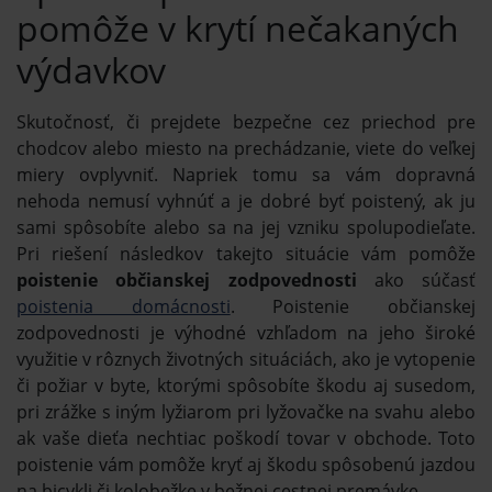
pomôže v krytí nečakaných
výdavkov
Skutočnosť, či prejdete bezpečne cez priechod pre
chodcov alebo miesto na prechádzanie, viete do veľkej
miery ovplyvniť. Napriek tomu sa vám dopravná
nehoda nemusí vyhnúť a je dobré byť poistený, ak ju
sami spôsobíte alebo sa na jej vzniku spolupodieľate.
Pri riešení následkov takejto situácie vám pomôže
poistenie občianskej zodpovednosti
ako súčasť
poistenia domácnosti
. Poistenie občianskej
zodpovednosti je výhodné vzhľadom na jeho široké
využitie v rôznych životných situáciách, ako je vytopenie
či požiar v byte, ktorými spôsobíte škodu aj susedom,
pri zrážke s iným lyžiarom pri lyžovačke na svahu alebo
ak vaše dieťa nechtiac poškodí tovar v obchode. Toto
poistenie vám pomôže kryť aj škodu spôsobenú jazdou
na bicykli či kolobežke v bežnej cestnej premávke.