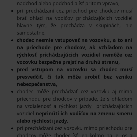
nadchod alebo podchod a ísť pritom vpravo,
pri prechádzaní cez priechod pre chodcov musí
brať ohľad na vodičov prichádzajúcich vozidiel
hlavne tým, že prechádza v skupinách, nie
samostatne,
chodec nesmie vstupovať na vozovku, a to ani
na priechode pre chodcov, ak vzhľadom na
rýchlosť prichádzajúcich vozidiel nemôže cez
vozovku bezpečne prejsť na druhú stranu,
pred vstupom na vozovku sa chodec musí
presvedčiť, či tak môže urobiť bez vzniku
nebezpečenstva,
chodec môže prechádzať cez vozovku aj mimo
priechodu pre chodcov v prípade, že s ohľadom
na vzdialenosť a rýchlosť jazdy prichádzajúcich
vozidiel
neprinúti ich vodičov na zmenu smeru
alebo rýchlosti jazdy,
pri prechádzaní cez vozovku mimo priechodu pre
chodcov môže chodec ísť len kolmo na jej os a