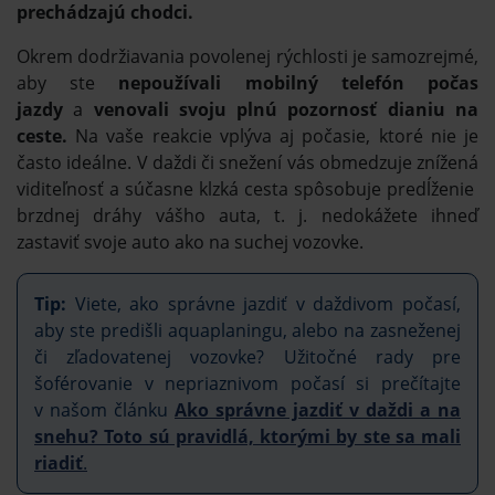
prechádzajú chodci.
Okrem dodržiavania povolenej rýchlosti je samozrejmé,
aby ste
nepoužívali mobilný telefón počas
jazdy
a
venovali svoju plnú pozornosť dianiu na
ceste.
Na vaše reakcie vplýva aj počasie, ktoré nie je
často ideálne. V daždi či snežení vás obmedzuje znížená
viditeľnosť a súčasne klzká cesta spôsobuje predĺženie
brzdnej dráhy vášho auta, t. j. nedokážete ihneď
zastaviť svoje auto ako na suchej vozovke.
Tip:
Viete, ako správne jazdiť v daždivom počasí,
aby ste predišli aquaplaningu, alebo na zasneženej
či zľadovatenej vozovke? Užitočné rady pre
šoférovanie v nepriaznivom počasí si prečítajte
v našom článku
Ako správne jazdiť v daždi a na
snehu? Toto sú pravidlá, ktorými by ste sa mali
riadiť
.