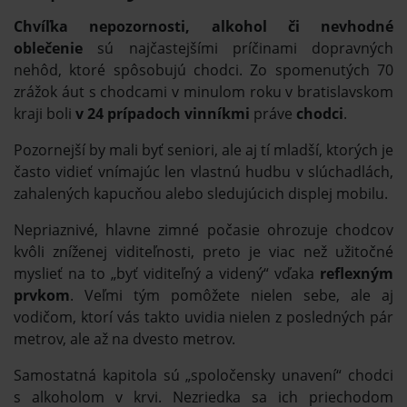
Chvíľka nepozornosti, alkohol či nevhodné
oblečenie
sú najčastejšími príčinami dopravných
nehôd, ktoré spôsobujú chodci. Zo spomenutých 70
zrážok áut s chodcami v minulom roku v bratislavskom
kraji boli
v 24 prípadoch vinníkmi
práve
chodci
.
Pozornejší by mali byť seniori, ale aj tí mladší, ktorých je
často vidieť vnímajúc len vlastnú hudbu v slúchadlách,
zahalených kapucňou alebo sledujúcich displej mobilu.
Nepriaznivé, hlavne zimné počasie ohrozuje chodcov
kvôli zníženej viditeľnosti, preto je viac než užitočné
myslieť na to „byť viditeľný a videný“ vďaka
reflexným
prvkom
. Veľmi tým pomôžete nielen sebe, ale aj
vodičom, ktorí vás takto uvidia nielen z posledných pár
metrov, ale až na dvesto metrov.
Samostatná kapitola sú „spoločensky unavení“ chodci
s alkoholom v krvi. Nezriedka sa ich priechodom