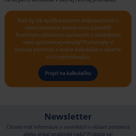
Radi by ste využili poistenie zodpovednosti v
rámci poistenia domácnosti a predišli
finančným výdavkom súvisiacich s následkami
vami spôsobenej nehody? Porovnajte si
ponuky poisťovní v online kalkulačke a vyberte
si tú najvhodnejšiu.
Prejsť na kalkulačku
Newsletter
Chcete mať informácie o novinkách v oblasti poistenia
alebo získať praktické rady? Pridajte sa!