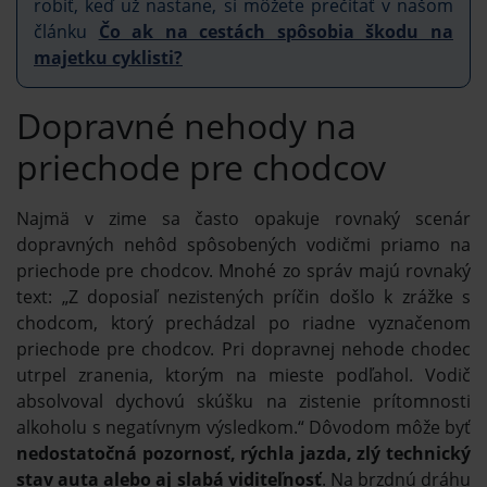
robiť, keď už nastane, si môžete prečítať v našom
článku
Čo ak na cestách spôsobia škodu na
majetku cyklisti?
Dopravné nehody na
priechode pre chodcov
Najmä v zime sa často opakuje rovnaký scenár
dopravných nehôd spôsobených vodičmi priamo na
priechode pre chodcov. Mnohé zo správ majú rovnaký
text: „Z doposiaľ nezistených príčin došlo k zrážke s
chodcom, ktorý prechádzal po riadne vyznačenom
priechode pre chodcov. Pri dopravnej nehode chodec
utrpel zranenia, ktorým na mieste podľahol. Vodič
absolvoval dychovú skúšku na zistenie prítomnosti
alkoholu s negatívnym výsledkom.“ Dôvodom môže byť
nedostatočná pozornosť, rýchla jazda, zlý technický
stav auta alebo aj slabá viditeľnosť
. Na brzdnú dráhu