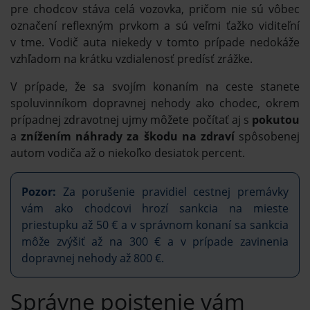
pre chodcov stáva celá vozovka, pričom nie sú vôbec
označení reflexným prvkom a sú veľmi ťažko viditeľní
v tme. Vodič auta niekedy v tomto prípade nedokáže
vzhľadom na krátku vzdialenosť predísť zrážke.
V prípade, že sa svojím konaním na ceste stanete
spoluvinníkom dopravnej nehody ako chodec, okrem
prípadnej zdravotnej ujmy môžete počítať aj s
pokutou
a
znížením náhrady za škodu na zdraví
spôsobenej
autom vodiča až o niekoľko desiatok percent.
Pozor:
Za porušenie pravidiel cestnej pre­mávky
vám ako chodcovi hrozí sankcia na mieste
priestupku až 50 € a v správnom konaní sa sankcia
môže zvýšiť až na 300 € a v prípade zavinenia
dopravnej nehody až 800 €.
Správne poistenie vám