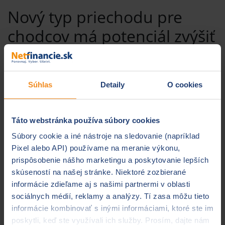
Nový typ priechodu pre
chodcov má potenciál zvýšiť
bezpečnosť
V poslednej dobe sa okrem zaužívaného označenia
Súhlas
Detaily
O cookies
„priechod pre chodcov“ môžete stretnúť s novým
pojmom „miesto na prechádzanie“. Je v nich nejaký
rozdiel? Áno, a to nielen v ich vizuálnom značení na
Táto webstránka používa súbory cookies
ceste, ale aj povinnosti správania sa chodcov.
Súbory cookie a iné nástroje na sledovanie (napríklad
Miesto na prechádzanie
je na rozdiel od klasickej
Pixel alebo API) používame na meranie výkonu,
„zebry“ vyčlenené len
dvomi pozdĺžnymi
prispôsobenie nášho marketingu a poskytovanie lepších
prerušovanými čiarami po okraji
. Tieto čiary sa
skúseností na našej stránke. Niektoré zozbierané
vyznačujú hlavne
na väčších križovatkách, kde je
informácie zdieľame aj s našimi partnermi v oblasti
semafor
, a teda svetelná signalizácia. Ako chodec
sociálnych médií, reklamy a analýzy. Tí zasa môžu tieto
môžete cez takéto miesto prejsť len v prípade, že na
informácie kombinovať s inými informáciami, ktoré ste im
semafore pre chodcov svieti zelená. Na druhej strane
poskytli, keď ste využívali ich služby. Prosím, dajte nám