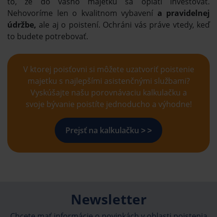
to, že do vášho majetku sa oplatí investovať.
Nehovoríme len o kvalitnom vybavení
a pravidelnej
údržbe,
ale aj o poistení. Ochráni vás práve vtedy, keď
to budete potrebovať.
V ktorej poisťovni si môžete uzatvoriť poistenie
majetku s najlepšími asistenčnými službami?
Vyskúšajte našu porovnávaciu kalkulačku a
svoje bývanie poistíte jednoducho a výhodne!
Prejsť na kalkulačku ˃ ˃
Newsletter
Chcete mať informácie o novinkách v oblasti poistenia