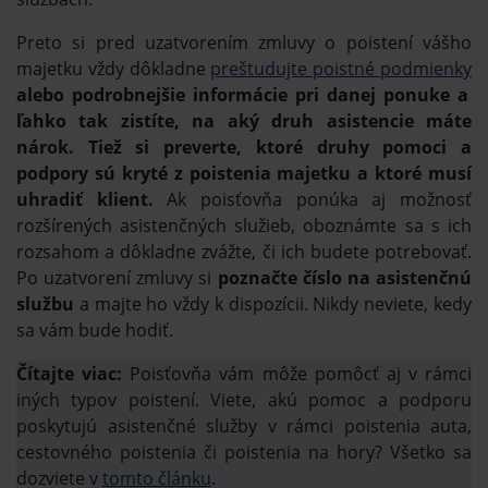
Preto si pred uzatvorením zmluvy o poistení vášho
majetku vždy dôkladne
preštudujte poistné podmienky
alebo podrobnejšie informácie pri danej ponuke a
ľahko tak zistíte, na aký druh asistencie máte
nárok. Tiež si preverte, ktoré druhy pomoci a
podpory sú kryté z poistenia majetku a ktoré musí
uhradiť klient.
Ak poisťovňa ponúka aj možnosť
rozšírených asistenčných služieb, oboznámte sa s ich
rozsahom a dôkladne zvážte, či ich budete potrebovať.
Po uzatvorení zmluvy si
poznačte číslo na asistenčnú
službu
a majte ho vždy k dispozícii. Nikdy neviete, kedy
sa vám bude hodiť.
Čítajte viac:
Poisťovňa vám môže pomôcť aj v rámci
iných typov poistení. Viete, akú pomoc a podporu
poskytujú asistenčné služby v rámci poistenia auta,
cestovného poistenia či poistenia na hory? Všetko sa
dozviete v
tomto článku
.