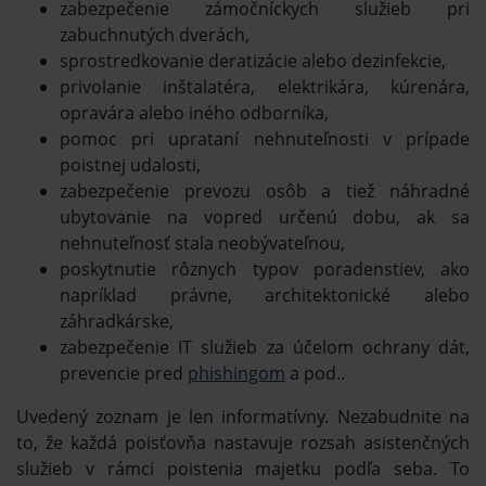
zabezpečenie zámočníckych služieb pri
zabuchnutých dverách,
sprostredkovanie deratizácie alebo dezinfekcie,
privolanie inštalatéra, elektrikára, kúrenára,
opravára alebo iného odborníka,
pomoc pri uprataní nehnuteľnosti v prípade
poistnej udalosti,
zabezpečenie prevozu osôb a tiež náhradné
ubytovanie na vopred určenú dobu, ak sa
nehnuteľnosť stala neobývateľnou,
poskytnutie rôznych typov poradenstiev, ako
napríklad právne, architektonické alebo
záhradkárske,
zabezpečenie IT služieb za účelom ochrany dát,
prevencie pred
phishingom
a pod..
Uvedený zoznam je len informatívny. Nezabudnite na
to, že každá poisťovňa nastavuje rozsah asistenčných
služieb v rámci poistenia majetku podľa seba. To