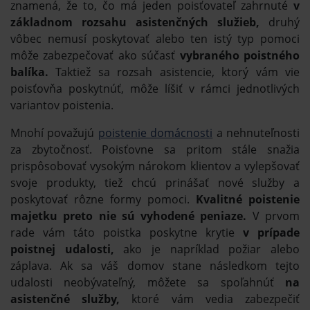
znamená, že to, čo má jeden poisťovateľ zahrnuté
v
základnom rozsahu asistenčných služieb,
druhý
vôbec nemusí poskytovať alebo ten istý typ pomoci
môže zabezpečovať ako súčasť
vybraného poistného
balíka.
Taktiež sa rozsah asistencie, ktorý vám vie
poisťovňa poskytnúť, môže líšiť v rámci jednotlivých
variantov poistenia.
Mnohí považujú
poistenie domácnosti
a nehnuteľnosti
za zbytočnosť. Poisťovne sa pritom stále snažia
prispôsobovať vysokým nárokom klientov a vylepšovať
svoje produkty, tiež chcú prinášať nové služby a
poskytovať rôzne formy pomoci.
Kvalitné poistenie
majetku preto nie sú vyhodené peniaze.
V prvom
rade vám táto poistka poskytne krytie
v prípade
poistnej udalosti,
ako je napríklad požiar alebo
záplava. Ak sa váš domov stane následkom tejto
udalosti neobývateľný, môžete sa spoľahnúť
na
asistenčné služby,
ktoré vám vedia zabezpečiť