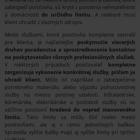
zabezpečí poisťovňa, sú kryté z poistenia nehnuteľnosti
a domácnosti
do určitého limitu.
A niektoré musí
klient uhradiť z vlastných zdrojov.
Medzi službami, ktoré poisťovňa kompletne zastreší
pre klienta, je najčastejšie
poskytnutie viacerých
druhov poradenstva a sprostredkovanie kontaktov
na poskytovateľov rôznych profesionálnych služieb.
V niektorých prípadoch poisťovateľ
kompletne
zorganizuje vykonanie konkrétnej služby, pričom ju
uhradí klient.
Môže ísť napríklad o zabezpečenie
potrebného materiálu alebo výjazdu pohotovostnej
služby na miesto poistnej udalosti. Inštalatérske,
kúrenárske, elektrikárske a podobné služby sú vo
väčšine poisťovní
hradené do vopred stanoveného
limitu.
Tieto limity sa môžu líšiť nielen medzi
poisťovňami, ale aj v rámci jednotlivých balíkov.
Spravidla vyššie balíky majú aj vyššie limity pri týchto
službách.