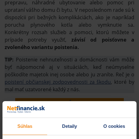
prepravu, náhradné ubytovanie alebo pomoc pri
uprataní vášho domu či bytu. V neposlednom rade sú k
dispozícii pri bežných komplikáciách, ako je napríklad
porucha plynového kotla alebo vymknutie sa.
Konkrétny rozsah služieb a pomoci, ktorú môžete v
prípade potreby využiť,
závisí od poisťovne a
zvoleného variantu poistenia.
TIP:
Poistenie nehnuteľnosti a domácnosti vám môže
byť nápomocné aj v situáciách, keď neúmyselne
poškodíte majetok inej osobe alebo ju zraníte. Reč je o
poistení občianskej zodpovednosti za škodu
, ktoré by
mal mať uzatvorené každý z nás.
Súhlas
Detaily
O cookies