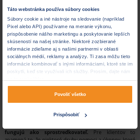
Táto webstránka používa súbory cookies
Súbory cookie a iné nástroje na sledovanie (napríklad
Pixel alebo API) používame na meranie výkonu,
prispôsobenie nášho marketingu a poskytovanie lepších
skúseností na našej stránke. Niektoré zozbierané
informácie zdieľame aj s našimi partnermi v oblasti
sociálnych médií, reklamy a analýzy. Tí zasa môžu tieto
Na čo si pri asistenčných
informácie kombinovať s inými informáciami, ktoré ste im
službách treba dať pozor?
poskytli, keď ste využívali ich služby. Prosím, dajte nám
na to svoj súhlas.
Ako môžete vidieť, rozsah ochrany a pomoci, ktorú vám
asistenčné služby vedia poskytnúť, je naozaj široký. A
Povoliť všetko
platí to aj v prípade základných balíkov. Na to, aby
poisťovne vedeli poskytovať naozaj širokú škálu
Prispôsobiť
podpory pre klientov, často spolupracujú
s rôznymi
externými spoločnosťami, pričom asistenčné služby
fungujú ako sprostredkovateľ.
Pre klientov to
znamená to, že niektoré druhy pomoci a úkonov, ktoré