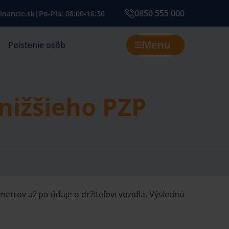
0850 555 000
inancie.sk
|
Po-Pia: 08:00-16:30
Menu
Poistenie osôb
nižšieho PZP
etrov až po údaje o držiteľovi vozidla. Výslednú