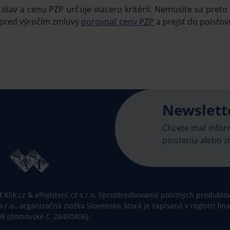
liav a cenu PZP určuje viacero kritérií. Nemusíte sa pre
y pred výročím zmluvy
porovnať ceny PZP
a prejsť do poisťo
Newslett
Chcete mať inform
poistenia alebo zí
Klik.cz & ePojisteni.cz s.r.o. Sprostredkovanie poistných produktov 
 s.r.o., organizačná zložka Slovensko, ktorá je zapísaná v registri f
08 (domovské č. 28480406).