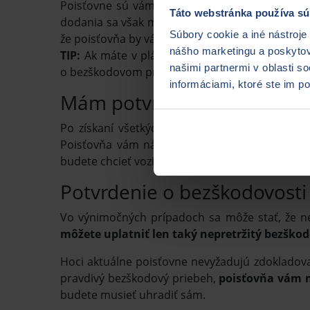
Poisťovne sú vám povinné potvrdenie o bezško
Táto webstránka používa sú
dodania sa však môže v závislosti od poisťovne 
Súbory cookie a iné nástroje
že poisťovňa by vám mala potvrdenie zaslať
do 
nášho marketingu a poskytova
TIP:
Ak máte v pláne vypovedať aktuálnu pois
našimi partnermi v oblasti s
o bezškodovom priebehu.
informáciami, ktoré ste im po
Mám potvrdenia o bezškodovo
Po získaní všetkých potvrdení už len
stačí za
Poisťovňa vám následne zašle všetky potreb
budete chcieť vozidlo poistiť v inej poisťovni.
Potvrdenie o bezškodovosti 
Vo výnimočných prípadoch sa môže stať, že neb
môžete uplatniť len taký nepretržitý bezškod
Hoci aktuálne poisťovne nevyžadujú zdokladovani
pravdivý bezškodový priebeh,
poisťovňa vám m
budete musieť uhradiť sám.