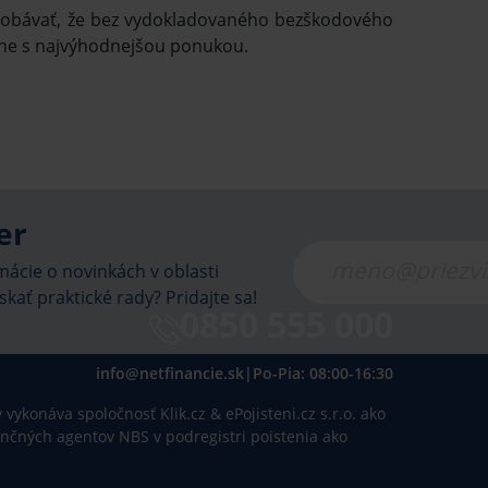
to obávať, že bez vydokladovaného bezškodového
vne s najvýhodnejšou ponukou.
er
ácie o novinkách v oblasti
skať praktické rady? Pridajte sa!
0850 555 000
info@netfinancie.sk
|
Po-Pia: 08:00-16:30
vykonáva spoločnosť Klik.cz & ePojisteni.cz s.r.o. ako
inančných agentov NBS v podregistri poistenia ako