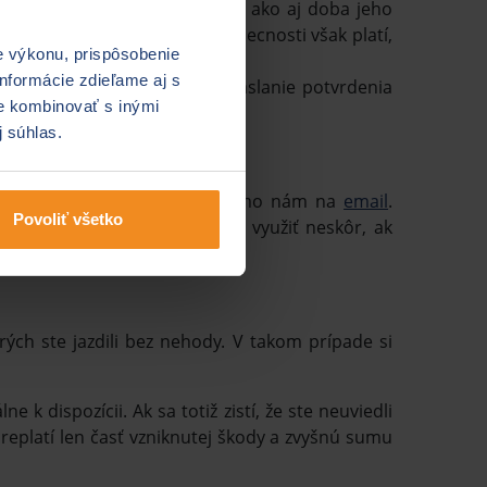
 akým o potvrdenie požiadať, ako aj doba jeho
ríslušnej poisťovni. Vo všeobecnosti však platí,
e výkonu, prispôsobenie
nformácie zdieľame aj s
edi PZP
rovno požiadať aj o zaslanie potvrdenia
ie kombinovať s inými
j súhlas.
novú poistnú zmluvu alebo priamo nám na
email
.
Povoliť všetko
ložte
– môžete ich opätovne využiť neskôr, ak
ých ste jazdili bez nehody. V takom prípade si
 dispozícii. Ak sa totiž zistí, že ste neuviedli
replatí len časť vzniknutej škody a zvyšnú sumu