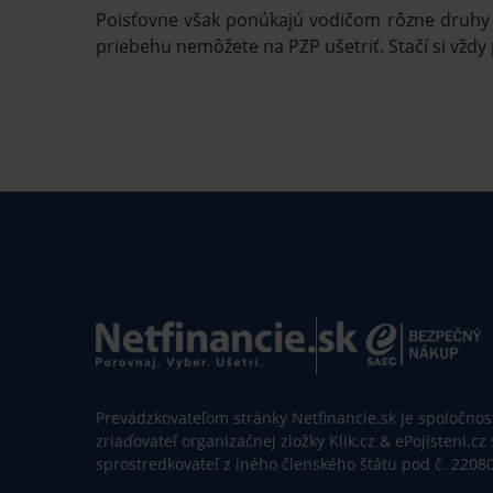
Poisťovne však ponúkajú vodičom rôzne druhy z
priebehu nemôžete na PZP ušetriť. Stačí si vžd
Prevádzkovateľom stránky Netfinancie.sk je spoločnosť 
zriaďovateľ organizačnej zložky Klik.cz & ePojisteni.cz
sprostredkovateľ z iného členského štátu pod č. 2208