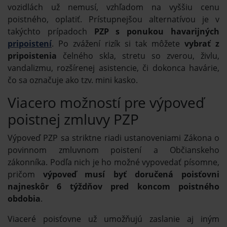
vozidlách už nemusí, vzhľadom na vyššiu cenu
poistného, oplatiť. Prístupnejšou alternatívou je v
takýchto prípadoch
PZP s ponukou havarijných
pripoistení
. Po zvážení rizík si tak môžete
vybrať z
pripoistenia
čelného skla, stretu so zverou, živlu,
vandalizmu, rozšírenej asistencie, či dokonca havárie,
čo sa označuje ako tzv. mini kasko.
Viacero možností pre výpoveď
poistnej zmluvy PZP
Výpoveď PZP sa striktne riadi ustanoveniami Zákona o
povinnom zmluvnom poistení a Občianskeho
zákonníka. Podľa nich je ho možné vypovedať písomne,
pričom
výpoveď musí byť doručená poisťovni
najneskôr 6 týždňov pred koncom poistného
obdobia
.
Viaceré poisťovne už umožňujú zaslanie aj iným