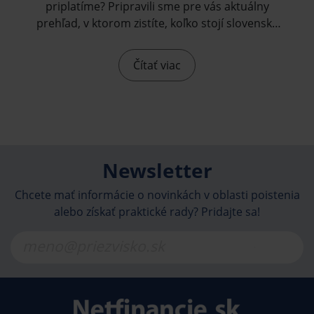
priplatíme? Pripravili sme pre vás aktuálny
prehľad, v ktorom zistíte, koľko stojí slovenská
diaľničná známka pre osobné vozidlá do 3,5 t a
aké poplatky vás čakajú v okolitých krajinách.
Čítať viac
Newsletter
Chcete mať informácie o novinkách v oblasti poistenia
alebo získať praktické rady? Pridajte sa!