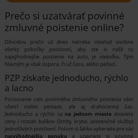
Prečo si uzatvárať povinné
zmluvné poistenie online?
Dôvodov, prečo už dnes netreba obiehať osobne
všetky pobočky poisťovní, aby ste si našli to
najvýhodnejšie poistenie na auto, je niekoľko. Tým
hlavným je však úspora, či už času, alebo peňazí.
PZP získate jednoducho, rýchlo
a lacno
Porovnanie cien povinného zmluvného poistenia vám
ušetrí nielen peniaze, ale aj drahocenný čas.
Jednoducho a rýchlo sa
na jednom mieste
dozviete
ceny i rozsah balíkov (limity, krytie, asistenčné služby)
jednotlivých poisťovní. Potom si ľahko vyberiete pre vás
najvýhodnejšiu ponuku
a uzavriete si povinné