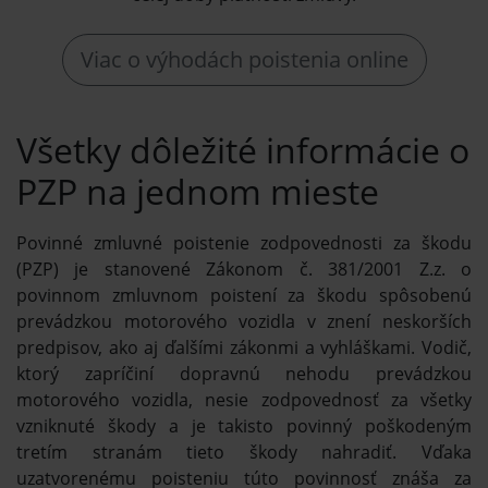
Viac o výhodách poistenia online
Všetky dôležité informácie o
PZP na jednom mieste
Povinné zmluvné poistenie zodpovednosti za škodu
(PZP) je stanovené Zákonom č. 381/2001 Z.z. o
povinnom zmluvnom poistení za škodu spôsobenú
prevádzkou motorového vozidla v znení neskorších
predpisov, ako aj ďalšími zákonmi a vyhláškami. Vodič,
ktorý zapríčiní dopravnú nehodu prevádzkou
motorového vozidla, nesie zodpovednosť za všetky
vzniknuté škody a je takisto povinný poškodeným
tretím stranám tieto škody nahradiť. Vďaka
uzatvorenému poisteniu túto povinnosť znáša za