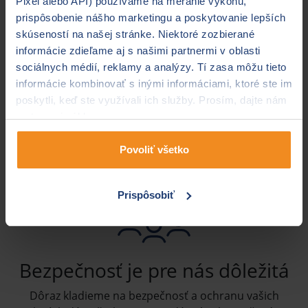
Pixel alebo API) používame na meranie výkonu,
prispôsobenie nášho marketingu a poskytovanie lepších
Kvalifikované poradenstvo
skúseností na našej stránke. Niektoré zozbierané
informácie zdieľame aj s našimi partnermi v oblasti
Na našich stránkach ponúkame nielen možnosť poistiť
sociálnych médií, reklamy a analýzy. Tí zasa môžu tieto
sa, ale aj množstvo praktických informácií. Ak predsa
informácie kombinovať s inými informáciami, ktoré ste im
len nenájdete odpoveď na vaše otázky, môžete sa na
poskytli, keď ste využívali ich služby. Prosím, dajte nám
nás obrátiť a radi vám pomôžeme. Rovnako tak aj pri
na to svoj súhlas.
rozhodovaní a uzatváraní samotného poistenia.
Povoliť všetko
Prispôsobiť
Bezpečnosť je pre nás dôležitá
Dôraz kladieme na bezpečnosť a ochranu vašich