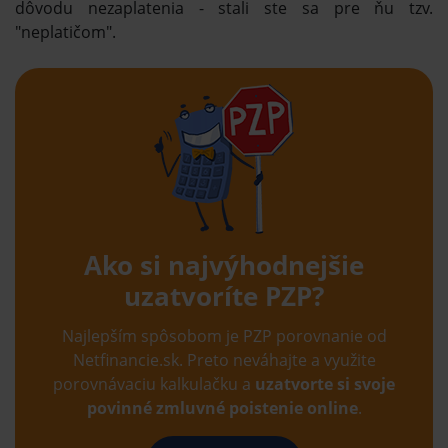
dôvodu nezaplatenia - stali ste sa pre ňu tzv.
"neplatičom".
Ako si najvýhodnejšie
uzatvoríte PZP?
Najlepším spôsobom je PZP porovnanie od
Netfinancie.sk. Preto neváhajte a využite
porovnávaciu kalkulačku a
uzatvorte si svoje
povinné zmluvné poistenie online
.