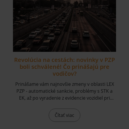
Revolúcia na cestách: novinky v PZP
boli schválené! Čo prinášajú pre
vodičov?
Prinášame vám najnovšie zmeny v oblasti LEX
PZP - automatické sankcie, problémy s STK a
EK, až po vyradenie z evidencie vozidiel pri
neplatnom PZP. Získajte prehľad, aby ste
predišli nepríjemnostiam a prípadným
Čítať viac
pokutám.