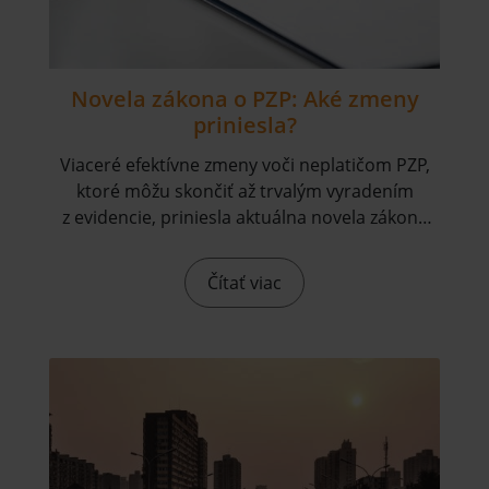
Novela zákona o PZP: Aké zmeny
priniesla?
Viaceré efektívne zmeny voči neplatičom PZP,
ktoré môžu skončiť až trvalým vyradením
z evidencie, priniesla aktuálna novela zákona
o PZP (LEX PZP).
Čítať viac