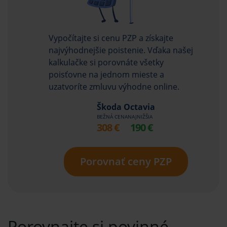
Vypočítajte si cenu PZP a získajte
najvýhodnejšie poistenie.
Vďaka našej
kalkulačke si porovnáte všetky
poisťovne
na jednom mieste a
uzatvoríte zmluvu výhodne online.
Škoda Octavia
BEŽNÁ CENA
NAJNIŽŠIA
308 €
190 €
Porovnať ceny PZP
Porovnajte si povinné