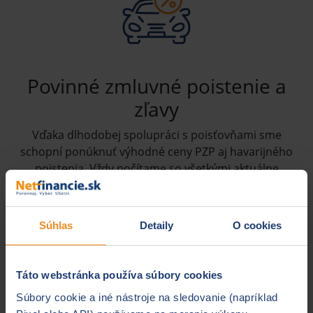
Povinné zmluvné poistenie a
zľavy
Vďaka dlhodobej spolupráci s poisťovňami sme
schopní ponúknuť výhodné ceny PZP aj havarijného
poistenia. Vždy počítame so všetkými aktuálne
dostupnými zľavami, bonusmi a výhodami.
Súhlas
Detaily
O cookies
Táto webstránka používa súbory cookies
Súbory cookie a iné nástroje na sledovanie (napríklad