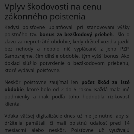
Vplyv škodovosti na cenu
zákonného poistenia
Kedysi poisťovne uplatňovali pri stanovovaní výšky
poistného tzv.
bonus za bezškodový priebeh
. Išlo o
zľavu za nepretržité obdobie, kedy držiteľ vozidla jazdil
bez nehody a nebolo nič vyplácané z jeho PZP.
Samozrejme, čím dlhšie obdobie, tým vyšší bonus. Ako
doklad slúžilo potvrdenie o bezškodovom priebehu,
ktoré vydávali poisťovne.
Neskôr poisťovne zaujímal len
počet škôd za isté
obdobie
, ktoré bolo od 2 do 5 rokov. Každá mala iné
podmienky a inak podľa toho hodnotila rizikovosť
klienta.
Vďaka väčšej digitalizácie dnes už nie je nutné, aby si
držitelia pamätali, či mali poistnú udalosť pred 14
mesiacmi alebo neskôr. Poisťovne už využívajú