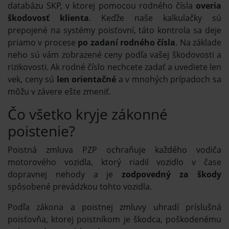
databázu SKP, v ktorej pomocou rodného čísla
overia
škodovosť klienta
. Keďže naše kalkulačky sú
prepojené na systémy poisťovní, táto kontrola sa deje
priamo v procese
po zadaní rodného čísla
. Na základe
neho sú vám zobrazené ceny podľa vašej škodovosti a
rizikovosti. Ak rodné číslo nechcete zadať a uvediete len
vek, ceny sú
len orientačné
a v mnohých prípadoch sa
môžu v závere ešte zmeniť.
Čo všetko kryje zákonné
poistenie?
Poistná zmluva PZP ochraňuje každého vodiča
motorového vozidla, ktorý riadil vozidlo v čase
dopravnej nehody a je
zodpovedný za škody
spôsobené prevádzkou tohto vozidla.
Podľa zákona a poistnej zmluvy uhradí príslušná
poisťovňa, ktorej poistníkom je škodca, poškodenému