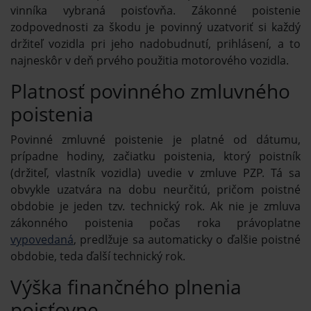
vinníka vybraná poisťovňa. Zákonné poistenie
zodpovednosti za škodu je povinný uzatvoriť si každý
držiteľ vozidla pri jeho nadobudnutí, prihlásení, a to
najneskôr v deň prvého použitia motorového vozidla.
Platnosť povinného zmluvného
poistenia
Povinné zmluvné poistenie je platné od dátumu,
prípadne hodiny, začiatku poistenia, ktorý poistník
(držiteľ, vlastník vozidla) uvedie v zmluve PZP. Tá sa
obvykle uzatvára na dobu neurčitú, pričom poistné
obdobie je jeden tzv. technický rok. Ak nie je zmluva
zákonného poistenia počas roka právoplatne
vypovedaná
, predlžuje sa automaticky o ďalšie poistné
obdobie, teda ďalší technický rok.
Výška finančného plnenia
poisťovne