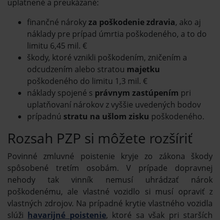
uplatnené a preukázané:
finančné nároky
za poškodenie zdravia
, ako aj
náklady pre prípad úmrtia poškodeného, a to do
limitu 6,45 mil. €
škody, ktoré vznikli poškodením, zničením a
odcudzením alebo stratou
majetku
poškodeného do limitu 1,3 mil. €
náklady spojené s
právnym zastúpením
pri
uplatňovaní nárokov z vyššie uvedených bodov
prípadnú
stratu na ušlom zisku
poškodeného.
Rozsah PZP si môžete rozšíriť
Povinné zmluvné poistenie kryje zo zákona škody
spôsobené tretím osobám. V prípade dopravnej
nehody tak vinník nemusí uhrádzať nárok
poškodenému, ale vlastné vozidlo si musí opraviť z
vlastných zdrojov. Na prípadné krytie vlastného vozidla
slúži
havarijné poistenie
, ktoré sa však pri starších