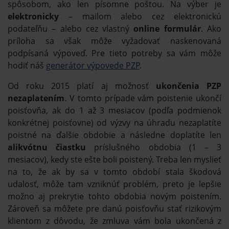
spôsobom, ako len písomne poštou. Na výber je
elektronicky
– mailom alebo cez elektronickú
podateľňu – alebo cez vlastný
online formulár
. Ako
príloha sa však môže vyžadovať naskenovaná
podpísaná výpoveď. Pre tieto potreby sa vám môže
hodiť náš
generátor výpovede PZP
.
Od roku 2015 platí aj možnosť
ukončenia PZP
nezaplatením
. V tomto prípade vám poistenie ukončí
poisťovňa, ak do 1 až 3 mesiacov (podľa podmienok
konkrétnej poisťovne) od výzvy na úhradu nezaplatíte
poistné na ďalšie obdobie a následne doplatíte len
alikvótnu čiastku
príslušného obdobia (1 – 3
mesiacov), kedy ste ešte boli poistený. Treba len myslieť
na to, že ak by sa v tomto období stala škodová
udalosť, môže tam vzniknúť problém, preto je lepšie
možno aj prekrytie tohto obdobia novým poistením.
Zároveň sa môžete pre danú poisťovňu stať rizikovým
klientom z dôvodu, že zmluva vám bola ukončená z