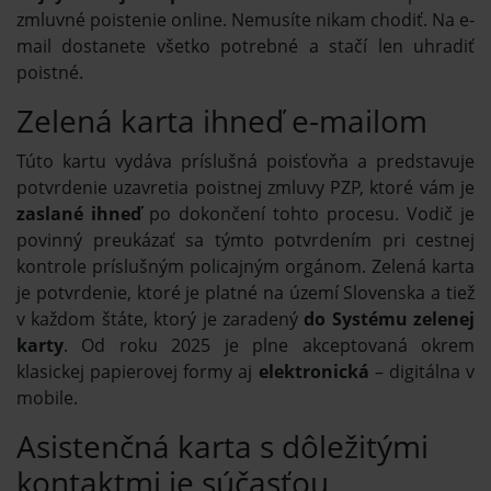
zmluvné poistenie online. Nemusíte nikam chodiť. Na e-
mail dostanete všetko potrebné a stačí len uhradiť
poistné.
Zelená karta ihneď e-mailom
Túto kartu vydáva príslušná poisťovňa a predstavuje
potvrdenie uzavretia poistnej zmluvy PZP, ktoré vám je
zaslané ihneď
po dokončení tohto procesu. Vodič je
povinný preukázať sa týmto potvrdením pri cestnej
kontrole príslušným policajným orgánom. Zelená karta
je potvrdenie, ktoré je platné na území Slovenska a tiež
v každom štáte, ktorý je zaradený
do Systému zelenej
karty
. Od roku 2025 je plne akceptovaná okrem
klasickej papierovej formy aj
elektronická
– digitálna v
mobile.
Asistenčná karta s dôležitými
kontaktmi je súčasťou