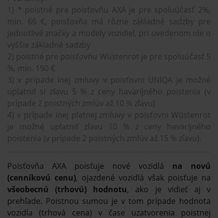
1) * poistné pre poisťovňu AXA je pre spoluúčasť 2%,
min. 66 €, poisťovňa má rôzne základné sadzby pre
jednotlivé značky a modely vozidiel, pri uvedenom ide o
vyššie základné sadzby
2) poistné pre poisťovňu Wüstenrot je pre spoluúčasť 5
%, min. 150 €
3) v prípade inej zmluvy v poisťovni UNIQA je možné
uplatniť si zľavu 5 % z ceny havarijného poistenia (v
prípade 2 poistných zmlúv až 10 % zľavu)
4) v prípade inej platnej zmluvy v poisťovni Wüstenrot
je možné uplatniť zľavu 10 % z ceny havarijného
poistenia (v prípade 2 poistných zmlúv až 15 % zľavu).
Poisťovňa AXA poisťuje nové vozidlá
na novú
(cenníkovú cenu)
, ojazdené vozidlá však poisťuje na
všeobecnú (trhovú) hodnotu
, ako je vidieť aj v
prehľade. Poistnou sumou je v tom prípade hodnota
vozidla (trhová cena) v čase uzatvorenia poistnej