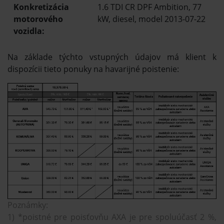
Konkretizácia
1.6 TDI CR DPF Ambition, 77
motorového
kW, diesel, model 2013-07-22
vozidla:
Na základe týchto vstupných údajov má klient k
dispozícii tieto ponuky na havarijné poistenie:
Poznámky:
1) *poistné pre poisťovňu AXA je pre spoluúčasť 2 %,