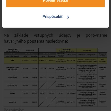
Povoliť všetko
vozidla:
Konkretizácia
2.0 TDI, 103 kW, diesel,
Prispôsobiť
motorového vozidla:
model 2008
Na základe vstupných údajov je porovnanie
havarijného poistenia nasledovné:
Poznámky: