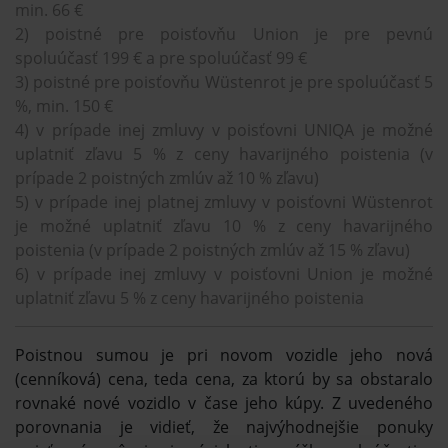
min. 66 €
2) poistné pre poisťovňu Union je pre pevnú
spoluúčasť 199 € a pre spoluúčasť 99 €
3) poistné pre poisťovňu Wüstenrot je pre spoluúčasť 5
%, min. 150 €
4) v prípade inej zmluvy v poisťovni UNIQA je možné
uplatniť zľavu 5 % z ceny havarijného poistenia (v
prípade 2 poistných zmlúv až 10 % zľavu)
5) v prípade inej platnej zmluvy v poisťovni Wüstenrot
je možné uplatniť zľavu 10 % z ceny havarijného
poistenia (v prípade 2 poistných zmlúv až 15 % zľavu)
6) v prípade inej zmluvy v poisťovni Union je možné
uplatniť zľavu 5 % z ceny havarijného poistenia
Poistnou sumou je pri novom vozidle jeho nová
(cenníková) cena, teda cena, za ktorú by sa obstaralo
rovnaké nové vozidlo v čase jeho kúpy. Z uvedeného
porovnania je vidieť, že najvýhodnejšie ponuky