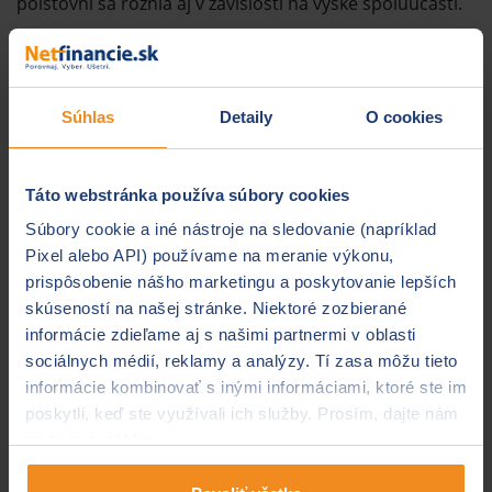
poisťovní sa rôznia aj v závislosti na výške spoluúčasti.
2. Príklad havarijného
poistenia
Súhlas
Detaily
O cookies
Klient:
právnická osoba
Táto webstránka používa súbory cookies
Okres:
Bratislava
Súbory cookie a iné nástroje na sledovanie (napríklad
Pixel alebo API) používame na meranie výkonu,
Poistené riziká:
all-risk (havária, živel,
prispôsobenie nášho marketingu a poskytovanie lepších
vandalizmus, krádež)
skúseností na našej stránke. Niektoré zozbierané
informácie zdieľame aj s našimi partnermi v oblasti
Územný rozsah
Európa
sociálnych médií, reklamy a analýzy. Tí zasa môžu tieto
krytia:
informácie kombinovať s inými informáciami, ktoré ste im
poskytli, keď ste využívali ich služby. Prosím, dajte nám
Typ poistenia:
individuálne
na to svoj súhlas.
Značka a model
Audi A4 Avant