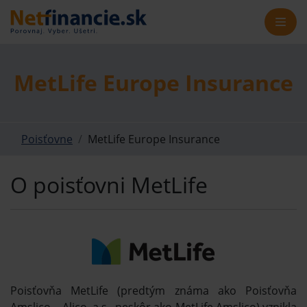
MetLife Europe Insurance
Poisťovne
MetLife Europe Insurance
O poisťovni MetLife
Poisťovňa MetLife (predtým známa ako Poisťovňa
Amslico – Alico, a.s., neskôr ako MetLife Amslico) vznikla