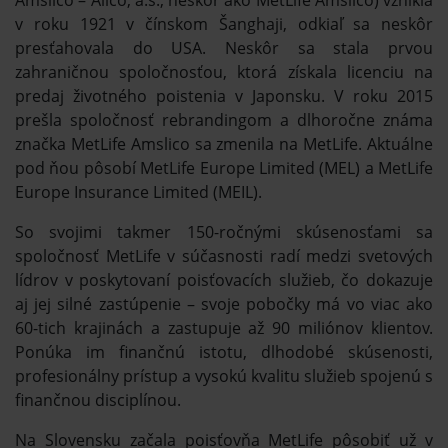
v roku 1921 v čínskom Šanghaji, odkiaľ sa neskôr
presťahovala do USA. Neskôr sa stala prvou
zahraničnou spoločnosťou, ktorá získala licenciu na
predaj životného poistenia v Japonsku. V roku 2015
prešla spoločnosť rebrandingom a dlhoročne známa
značka MetLife Amslico sa zmenila na MetLife. Aktuálne
pod ňou pôsobí MetLife Europe Limited (MEL) a MetLife
Europe Insurance Limited (MEIL).
So svojimi takmer 150-ročnými skúsenosťami sa
spoločnosť MetLife v súčasnosti radí medzi svetových
lídrov v poskytovaní poisťovacích služieb, čo dokazuje
aj jej silné zastúpenie – svoje pobočky má vo viac ako
60-tich krajinách a zastupuje až 90 miliónov klientov.
Ponúka im finančnú istotu, dlhodobé skúsenosti,
profesionálny prístup a vysokú kvalitu služieb spojenú s
finančnou disciplínou.
Na Slovensku začala poisťovňa MetLife pôsobiť už v