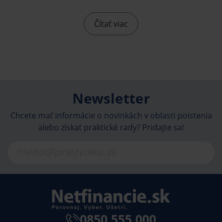
SIBAF forum 2016. Konkrétne vďaka nášmu
odborníkovi na poistenie, Mgr. Vladimírovi
Čítať viac
Cvikovi, ktorý bude jednu z diskusií moderovať.
Newsletter
Chcete mať informácie o novinkách v oblasti poistenia
alebo získať praktické rady? Pridajte sa!
0850 555 000