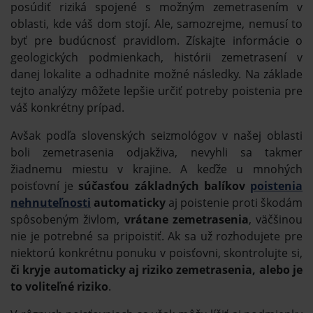
posúdiť riziká spojené s možným zemetrasením v
oblasti, kde váš dom stojí. Ale, samozrejme, nemusí to
byť pre budúcnosť pravidlom. Získajte informácie o
geologických podmienkach, histórii zemetrasení v
danej lokalite a odhadnite možné následky. Na základe
tejto analýzy môžete lepšie určiť potreby poistenia pre
váš konkrétny prípad.
Avšak podľa slovenských seizmológov v našej oblasti
boli zemetrasenia odjakživa, nevyhli sa takmer
žiadnemu miestu v krajine. A keďže u mnohých
poisťovní je
súčasťou základných balíkov
poistenia
nehnuteľnosti
automaticky
aj poistenie proti škodám
spôsobeným živlom,
vrátane zemetrasenia
, väčšinou
nie je potrebné sa pripoistiť. Ak sa už rozhodujete pre
niektorú konkrétnu ponuku v poisťovni, skontrolujte si,
či kryje automaticky aj riziko zemetrasenia, alebo je
to voliteľné riziko
.