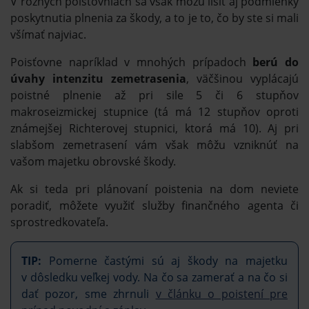
V rôznych poisťovniach sa však môžu líšiť aj podmienky
poskytnutia plnenia za škody, a to je to, čo by ste si mali
všímať najviac.
Poisťovne napríklad v mnohých prípadoch
berú do
úvahy intenzitu zemetrasenia
, väčšinou vyplácajú
poistné plnenie až pri sile 5 či 6 stupňov
makroseizmickej stupnice (tá má 12 stupňov oproti
známejšej Richterovej stupnici, ktorá má 10). Aj pri
slabšom zemetrasení vám však môžu vzniknúť na
vašom majetku obrovské škody.
Ak si teda pri plánovaní poistenia na dom neviete
poradiť, môžete využiť služby finančného agenta či
sprostredkovateľa.
TIP:
Pomerne častými sú aj škody na majetku
v dôsledku veľkej vody. Na čo sa zamerať a na čo si
dať pozor, sme zhrnuli
v článku o poistení pre