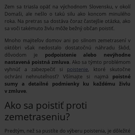
Zem sa triasla opäť na východnom Slovensku, v okolí
Domaši, ale nešlo o takú silu ako koncom minulého
roka. Na pretras sa dostáva čoraz častejšie otázka, ako
sa voči takémuto živlu môže bežný občan poistiť.
Mnoho majiteľov domov ani po silnom zemetrasení v
októbri však nedostalo dostatočnú náhradu škôd,
dôvodom je
podpoistenie alebo nevýhodne
nastavená poistná zmluva
. Ako sa týmto problémom
vyhnúť a zabezpečiť si
poistenie
, ktoré skutočne
ochráni nehnuteľnosť? Všímajte si najmä
poistné
sumy a detailné podmienky ku každému živlu
v zmluve
.
Ako sa poistiť proti
zemetraseniu?
Predtým, než sa pustíte do výberu poistenia, je dôležité