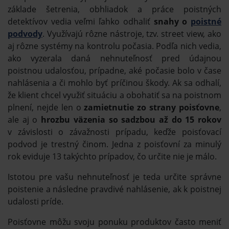
základe šetrenia, obhliadok a práce poistných
detektívov vedia veľmi ľahko odhaliť
snahy o
poistné
podvody
. Využívajú rôzne nástroje, tzv. street view, ako
aj rôzne systémy na kontrolu počasia. Podľa nich vedia,
ako vyzerala daná nehnuteľnosť pred údajnou
poistnou udalosťou, prípadne, aké počasie bolo v čase
nahlásenia a či mohlo byť príčinou škody. Ak sa odhalí,
že klient chcel využiť situáciu a obohatiť sa na poistnom
plnení, nejde len o
zamietnutie zo strany poisťovne
,
ale aj o
hrozbu väzenia so sadzbou až do 15 rokov
v závislosti o závažnosti prípadu, keďže poisťovací
podvod je trestný činom. Jedna z poisťovní za minulý
rok eviduje 13 takýchto prípadov, čo určite nie je málo.
Istotou pre vašu nehnuteľnosť je teda určite správne
poistenie a následne pravdivé nahlásenie, ak k poistnej
udalosti príde.
Poisťovne môžu svoju ponuku produktov často meniť