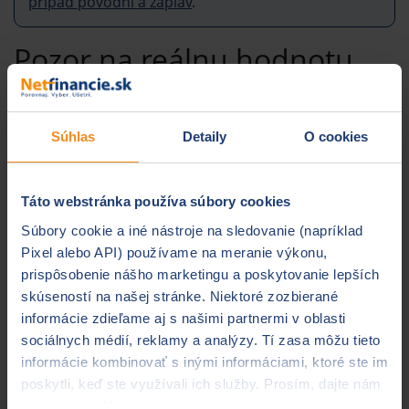
prípad povodní a záplav
.
Pozor na reálnu hodnotu
nehnuteľnosti
Častým problémom, a to nielen pri poistení voči živlom,
Súhlas
Detaily
O cookies
je
podpoistenie nehnuteľnosti
. Napríklad, ak ste si
v roku 2015 postavili dom za 100 tisíc eur, dnes už
môže byť vplyvom inflácie a ceny materiálov i práce
Táto webstránka používa súbory cookies
jeho cena dvojnásobná. Ak ste si ho v roku 2015 poistili
Súbory cookie a iné nástroje na sledovanie (napríklad
na sumu 100 tisíc eur a poistnú zmluvu nemenili,
Pixel alebo API) používame na meranie výkonu,
poisťovňa by vám pri škode napríklad 10 tisíc eur
prispôsobenie nášho marketingu a poskytovanie lepších
vyplatila iba polovičnú sumu, presne podľa nastavenia
skúseností na našej stránke. Niektoré zozbierané
jeho hodnoty v roku 2015. Prakticky tak dostanete
informácie zdieľame aj s našimi partnermi v oblasti
o polovicu menej, než by ste čakali.
sociálnych médií, reklamy a analýzy. Tí zasa môžu tieto
informácie kombinovať s inými informáciami, ktoré ste im
Preto je dôležité
poistnú zmluvu pravidelne
poskytli, keď ste využívali ich služby. Prosím, dajte nám
aktualizovať
. Urobte tak
najmä vtedy, ak dom
na to svoj súhlas.