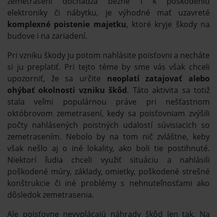
zemetrasení dochádza bežne i k poškodeniu
elektroniky či nábytku, je výhodné mať uzavreté
komplexné poistenie majetku
, ktoré kryje škody na
budove i na zariadení.
Pri vzniku škody ju potom nahlásite poisťovni a necháte
si ju preplatiť. Pri tejto téme by sme vás však chceli
upozorniť, že sa určite
neoplatí zatajovať alebo
ohýbať okolnosti vzniku škôd
. Táto aktivita sa totiž
stala veľmi populárnou práve pri nešťastnom
októbrovom zemetrasení, kedy sa poisťovniam zvýšili
počty nahlásených poistných udalostí súvisiacich so
zemetrasením. Nebolo by na tom nič zvláštne, keby
však nešlo aj o iné lokality, ako boli tie postihnuté.
Niektorí ľudia chceli využiť situáciu a nahlásili
poškodené múry, základy, omietky, poškodené strešné
konštrukcie či iné problémy s nehnuteľnosťami ako
dôsledok zemetrasenia.
Ale poisťovne nevyplácajú náhrady škôd len tak. Na