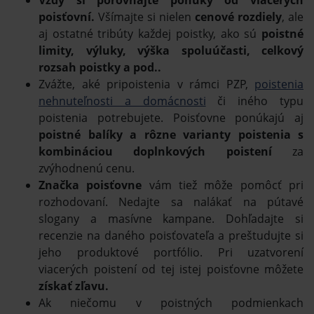
poisťovní.
Všímajte si nielen
cenové rozdiely
, ale
aj ostatné tribúty každej poistky, ako sú
poistné
limity, výluky, výška spoluúčasti, celkový
rozsah poistky a pod..
Zvážte, aké pripoistenia v rámci PZP,
poistenia
nehnuteľnosti a domácnosti
či iného typu
poistenia potrebujete. Poisťovne ponúkajú aj
poistné balíky a rôzne varianty poistenia s
kombináciou doplnkových poistení
za
zvýhodnenú cenu.
Značka poisťovne
vám tiež môže pomôcť pri
rozhodovaní. Nedajte sa nalákať na pútavé
slogany a masívne kampane. Dohľadajte si
recenzie na daného poisťovateľa a preštudujte si
jeho produktové portfólio. Pri uzatvorení
viacerých poistení od tej istej poisťovne môžete
získať zľavu.
Ak niečomu v poistných podmienkach