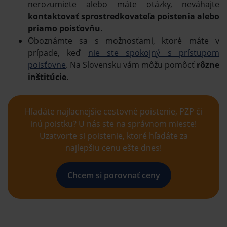
nerozumiete alebo máte otázky, neváhajte
kontaktovať sprostredkovateľa poistenia alebo
priamo poisťovňu
.
Oboznámte sa s možnosťami, ktoré máte v
prípade, keď
nie ste spokojný s prístupom
poisťovne
. Na Slovensku vám môžu pomôcť
rôzne
inštitúcie.
Hľadáte najlacnejšie cestovné poistenie, PZP či
inú poistku? U nás ste na správnom mieste!
Uzatvorte si poistenie, ktoré hľadáte za
najlepšiu cenu ešte dnes!
Chcem si porovnať ceny