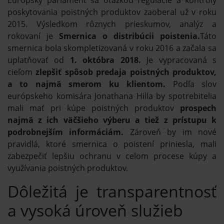
Európsky parlament sa otázkou regulácie a kontroly
poskytovania poistných produktov zaoberal už v roku
2015. Výsledkom rôznych prieskumov, analýz a
rokovaní je
Smernica o distribúcii poistenia.
Táto
smernica bola skompletizovaná v roku 2016 a začala sa
uplatňovať od
1. októbra 2018.
Je vypracovaná s
cieľom
zlepšiť spôsob predaja poistných produktov,
a to najmä smerom ku klientom.
Podľa slov
európskeho komisára Jonathana Hilla by spotrebitelia
mali mať pri kúpe poistných produktov
prospech
najmä z ich väčšieho výberu a tiež z prístupu k
podrobnejším informáciám.
Zároveň by im nové
pravidlá, ktoré smernica o poistení priniesla, mali
zabezpečiť lepšiu ochranu v celom procese kúpy a
využívania poistných produktov.
Dôležitá je transparentnosť
a vysoká úroveň služieb