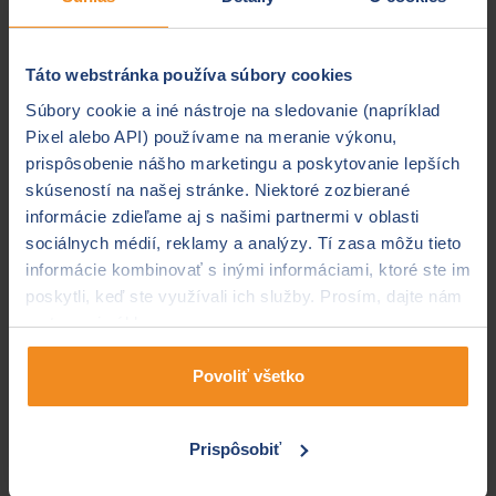
Smernica má za cieľ klientov
Táto webstránka používa súbory cookies
chrániť, nie zvýhodňovať
Súbory cookie a iné nástroje na sledovanie (napríklad
Pixel alebo API) používame na meranie výkonu,
Vyššie sme vám vysvetlili, že pravidlá, ktoré sú
prispôsobenie nášho marketingu a poskytovanie lepších
definované v tejto smernici, majú spotrebiteľov
skúseností na našej stránke. Niektoré zozbierané
predovšetkým chrániť
pred nekalými praktikami.
informácie zdieľame aj s našimi partnermi v oblasti
Zároveň majú pomôcť tomu, aby si kúpili taký produkt,
sociálnych médií, reklamy a analýzy. Tí zasa môžu tieto
ktorý spĺňa ich požiadavky. Je však dôležité
informácie kombinovať s inými informáciami, ktoré ste im
poznamenať, že ako poisťovne, tak aj klienti majú nielen
poskytli, keď ste využívali ich služby. Prosím, dajte nám
svoje práva, ale aj povinnosti a musia dodržiavať
na to svoj súhlas.
určité podmienky.
Niektoré sú dané zákonom, iné
určujú samotné poisťovne vo svojich Všeobecných
Povoliť všetko
poistných podmienkach. Klienti sa môžu spoľahnúť na
to, že sú z hľadiska práva chránené ich záujmy. Musia
však rešpektovať pravidlá, s ktorými súhlasili pri
Prispôsobiť
uzatvorení poistnej zmluvy. Napríklad pri
výpovedi
poistenia je potrebné dodržať stanovené lehoty, v