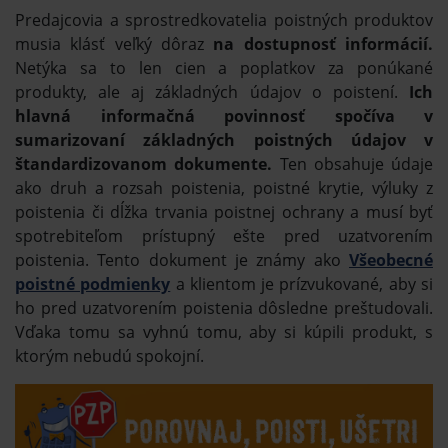
Predajcovia a sprostredkovatelia poistných produktov
musia klásť veľký dôraz
na dostupnosť informácií.
Netýka sa to len cien a poplatkov za ponúkané
produkty, ale aj základných údajov o poistení.
Ich
hlavná informačná povinnosť spočíva v
sumarizovaní základných poistných údajov v
štandardizovanom dokumente.
Ten obsahuje údaje
ako druh a rozsah poistenia, poistné krytie, výluky z
poistenia či dĺžka trvania poistnej ochrany a musí byť
spotrebiteľom prístupný ešte pred uzatvorením
poistenia. Tento dokument je známy ako
Všeobecné
poistné podmienky
a klientom je prízvukované, aby si
ho pred uzatvorením poistenia dôsledne preštudovali.
Vďaka tomu sa vyhnú tomu, aby si kúpili produkt, s
ktorým nebudú spokojní.