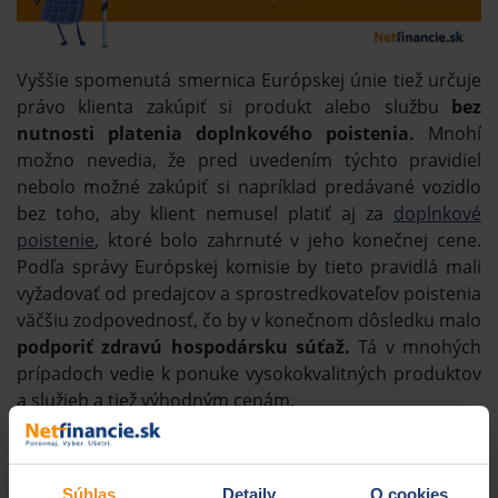
Vyššie spomenutá smernica Európskej únie tiež určuje
právo klienta zakúpiť si produkt alebo službu
bez
nutnosti platenia doplnkového poistenia.
Mnohí
možno nevedia, že pred uvedením týchto pravidiel
nebolo možné zakúpiť si napríklad predávané vozidlo
bez toho, aby klient nemusel platiť aj za
doplnkové
poistenie
, ktoré bolo zahrnuté v jeho konečnej cene.
Podľa správy Európskej komisie by tieto pravidlá mali
vyžadovať od predajcov a sprostredkovateľov poistenia
väčšiu zodpovednosť, čo by v konečnom dôsledku malo
podporiť zdravú hospodársku súťaž.
Tá v mnohých
prípadoch vedie k ponuke vysokokvalitných produktov
a služieb a tiež výhodným cenám.
Dobré vedieť:
Kompletné znenie Smernice Európskeho
parlamentu a Rady Európskej únie o distribúcii
Súhlas
Detaily
O cookies
poistenia nájdete na
tomto odkaze
.