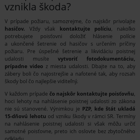
vznikla škoda?
V prípade požiaru, samozrejme, čo najskôr privolajte
hasičov.
Vždy však
kontaktujte políciu
, nakoľko
potrebujete poisťovni doložiť hlásenie polície
a ukončené šetrenie od hasičov s určením príčiny
požiaru. Pre úspešné šetrenie a likvidáciu poistnej
udalosti musíte
vytvoriť fotodokumentáciu,
prípadne video
z miesta udalosti. Dbajte na to, aby
zábery boli čo najostrejšie a nafotené tak, aby rozsah
škody bol čo najlepšie viditeľný.
V každom prípade
čo najskôr kontaktujte poisťovňu
,
hoci lehoty na nahlásenie poistnej udalosti zo zákona
nie sú stanovené. Výnimkou je
PZP, kde štát ukladá
15-dňovú lehotu
od vzniku škody v rámci SR. Termíny
na nahlásenie poistnej udalosti si však môžu určiť
samotné poisťovne, preto ich oslovte bez zbytočného
odkladu.