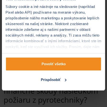
Svoje auto zaparkujte na
bezpečné miesto
–
Súbory cookie a iné nástroje na sledovanie (napríklad
najlepšie do garáže alebo ho preparkujte na
Pixel alebo API) používame na meranie výkonu,
menej frekventované miesto.
prispôsobenie nášho marketingu a poskytovanie lepších
Ak parkujete na ulici, zvážte
prekrytie auta
skúseností na našej stránke. Niektoré zozbierané
ochrannou plachtou kvôli padajúcim úlomkom
informácie zdieľame aj s našimi partnermi v oblasti
a iskrám z pyrotechniky.
sociálnych médií, reklamy a analýzy. Tí zasa môžu tieto
V aute nenechávajte žiadne
cennosti,
informácie kombinovať s inými informáciami, ktoré ste im
elektroniku
alebo iné
osobné veci
. Ak už nejaké
poskytli, keď ste využívali ich služby. Prosím, dajte nám
predmety musíte ponechať v aute, uložte ich do
na to svoj súhlas.
kufra a uistite sa, že je zamknutý.
Najlepšou ochranou je
poistenie auta
– uistite
Povoliť všetko
sa, či vaša poistka pokrýva aj úhradu škôd
následkom pyrotechniky.
Viete, aké poistenie pokryje
Prispôsobiť
finančné škody následkom
požiaru z pyrotechniky?