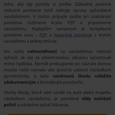
toho, aký typ poistky si zvolíte. Základné povinné
zmluvné poistenie totiž nekryje opravy spôsobené
vandalizmom. V tomto prípade zvážte pri uzatváraní
poistenia rozšírenie krytia PZP o pripoistenie
vandalizmu. Najlepším variantom je komplexné
poistenie auta –
PZP
a
havarijné poistenie
s krytím
vandalizmu v jednej zmluve.
Ani vašej
nehnuteľnosti
sa vandalizmus nemusí
vyhnúť, ak ste za silvestrovskou zábavou vycestovali
mimo bydliska. Nemilé prekvapenie po návrate domov
musíte riešiť rovnako ako poistnú udalosť následkom
pyrotechniky, a teda
vzniknutú škodu náležite
zdokumentujte
a kontaktujte poisťovňu.
Všetky škody, ktoré vám vznikli na aute alebo majetku
následkom vandalizmu, je potrebné
vždy nahlásiť
polícii
a následne spísať hlásenie.