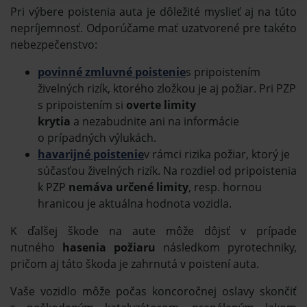
Pri výbere poistenia auta je dôležité myslieť aj na túto
nepríjemnosť. Odporúčame mať uzatvorené pre takéto
nebezpečenstvo:
povinné zmluvné poistenie
s pripoistením
živelných rizík, ktorého zložkou je aj požiar. Pri PZP
s pripoistením si
overte limity
krytia
a nezabudnite ani na informácie
o prípadných výlukách.
havarijné poistenie
v rámci rizika požiar, ktorý je
súčasťou živelných rizík. Na rozdiel od pripoistenia
k PZP
nemáva určené limity
, resp. hornou
hranicou je aktuálna hodnota vozidla.
K ďalšej škode na aute môže dôjsť v prípade
nutného
hasenia požiaru
následkom pyrotechniky,
pričom aj táto škoda je zahrnutá v poistení auta.
Vaše vozidlo môže počas koncoročnej oslavy skončiť