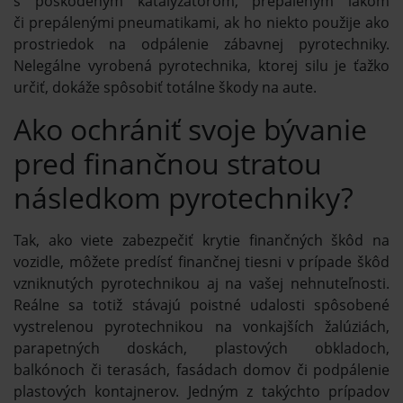
s poškodeným katalyzátorom, prepáleným lakom
či prepálenými pneumatikami, ak ho niekto použije ako
prostriedok na odpálenie zábavnej pyrotechniky.
Nelegálne vyrobená pyrotechnika, ktorej silu je ťažko
určiť, dokáže spôsobiť totálne škody na aute.
Ako ochrániť svoje bývanie
pred finančnou stratou
následkom pyrotechniky?
Tak, ako viete zabezpečiť krytie finančných škôd na
vozidle, môžete predísť finančnej tiesni v prípade škôd
vzniknutých pyrotechnikou aj na vašej nehnuteľnosti.
Reálne sa totiž stávajú poistné udalosti spôsobené
vystrelenou pyrotechnikou na vonkajších žalúziách,
parapetných doskách, plastových obkladoch,
balkónoch či terasách, fasádach domov či podpálenie
plastových kontajnerov. Jedným z takýchto prípadov