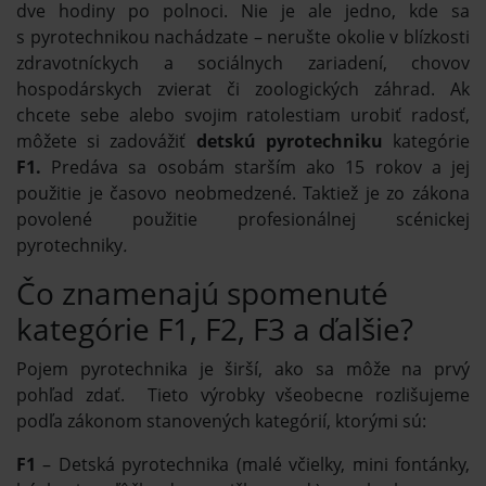
dve hodiny po polnoci. Nie je ale jedno, kde sa
s pyrotechnikou nachádzate – nerušte okolie v blízkosti
zdravotníckych a sociálnych zariadení, chovov
hospodárskych zvierat či zoologických záhrad. Ak
chcete sebe alebo svojim ratolestiam urobiť radosť,
môžete si zadovážiť
detskú pyrotechniku
kategórie
F1.
Predáva sa osobám starším ako 15 rokov a jej
použitie je časovo neobmedzené. Taktiež je zo zákona
povolené použitie profesionálnej scénickej
pyrotechniky
.
Čo znamenajú spomenuté
kategórie F1, F2, F3 a ďalšie?
Pojem pyrotechnika je širší, ako sa môže na prvý
pohľad zdať. Tieto výrobky všeobecne rozlišujeme
podľa zákonom stanovených kategórií, ktorými sú:
F1
– Detská pyrotechnika (malé včielky, mini fontánky,