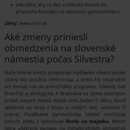
zabráňte, aby sa deti a zvieratá dostali do
priameho kontaktu so zábavnou pyrotechnikou.
Zdroj
: www.minv.sk
Aké zmeny priniesli
obmedzenia na slovenské
námestia počas Silvestra?
Naše hlavné mesto podporuje myšlienku silvestrovskej
oslavy bez použitia ohňostroja, a preto ho nezaradilo
ani minulý rok do polnočného programu. Dôvody boli
finančné aj ekologické. K Bratislave sa týmto postojom
pridali viaceré mestá, medzi nimi Zvolen či Nitra, ktoré
apelovali na stres z hluku u malých detí, seniorov či
zvierat. Používanie pyrotechniky taktiež znečisťuje
vzduch, pôdu a spôsobuje
škody na majetku
. Mesto
Nitra ušetrené peniaze na minuloročnom ohňostroji