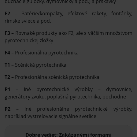
búchacie guľôčky, dymovničky a pod.) a prskavky
F2
– Batérie/kompakty, efektové rakety, fontánky,
rímske sviece a pod.
F3
– Rovnaké produkty ako F2, ale s väčším množstvom
pyrotechnickej zložky
F4
– Profesionálna pyrotechnika
T1
– Scénická pyrotechnika
T2
– Profesionálna scénická pyrotechnika
P1
– Iné pyrotechnické výrobky – dymovnice,
generátory zvuku, poplašná pyrotechnika, pochodne
P2
– Iné profesionálne pyrotechnické výrobky,
napríklad vystreľovacie signálne svetlice
Dobre vedieť: Zakázanými formami