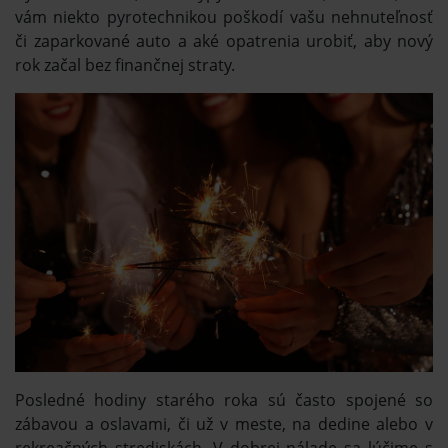
vám niekto pyrotechnikou poškodí vašu nehnuteľnosť
či zaparkované auto a aké opatrenia urobiť, aby nový
rok začal bez finančnej straty.
Posledné hodiny starého roka sú často spojené so
zábavou a oslavami, či už v meste, na dedine alebo v
rekreačných strediskách. V dobrej nálade sa lúčime s