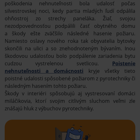
poškodenia nehnuteľnosti bola udalosť počas
silvestrovskej noci, kedy partia mladých ľudí odpálila
ohňostroj zo strechy paneláka. Žiaľ, svojou
nezodpovednosťou podpálili časť obytného domu
a škody ešte zväčšilo následné hasenie požiaru.
Namiesto oslavy nového roka tak obyvatelia bytovky
skončili na ulici a so znehodnoteným bývaním. Inou
škodovou udalosťou bolo podpálenie zariadenia bytu
cudzou vystrelenou svetlicou.
Poistenie
nehnuteľnosti a domácnosti
kryje všetky tieto
poistné udalosti spôsobené požiarom z pyrotechniky či
následným hasením tohto požiaru.
Škody v interiéri spôsobujú aj vystresovaní domáci
miláčikovia, ktorí svojim citlivým sluchom veľmi zle
znášajú hluk z výbuchov pyrotechniky.