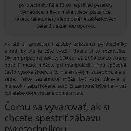
pyrotechniky
F2 a F3
sú napríklad petardy,
výmetnice, míny, rímske sviece, pískajúce
rakety, raketomety alebo batérie zábleskových
petárd s externou oporou.
Ak ste si zaobstarali zásoby zakázanej pyrotechniky
a radi by ste ju ešte využili, dobre si to rozmyslite.
Okrem prípadnej pokuty 500 eur až 2 000 eur zo strany
obce či mesta môžete pri manipulácii s ňou spôsobiť
často vysoké škody, a to nielen svojim susedom, ale aj
sebe. Takto zasiahnuté môže byť vaše zdravie aj
majetok - zaparkované auto či samotné bývanie – váš
byt alebo dom vrátane domácnosti.
Čomu sa vyvarovať, ak si
chcete spestriť zábavu
pyrotechnikou