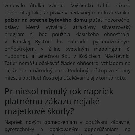
venovalo útulku zvierat. Myšlienku tohto zákazu
podporil aj fakt, že práve v nedávnej minulosti vznikol
požiar na streche bytového domu
počas novoročnej
oslavy. Mestá vytvárajú atraktívny silvestrovský
program aj bez použitia klasického ohňostroja.
V Banskej Bystrici ho nahradili pyromuzikálnym
ohňostrojom, v Žiline svetelným mappingom či
hudobnou a tanečnou šou v Košiciach. Návštevníci
Tatier nemôžu očakávať žiaden ohňostroj vzhľadom na
to, že ide o národný park. Podobný prístup zo strany
miest a obcí k ohňostroju očakávame aj v tomto roku.
Priniesol minulý rok napriek
platnému zákazu nejaké
majetkové škody?
Napriek novým obmedzeniam v používaní zábavnej
pyrotechniky a opakovaným odporúčaniam na