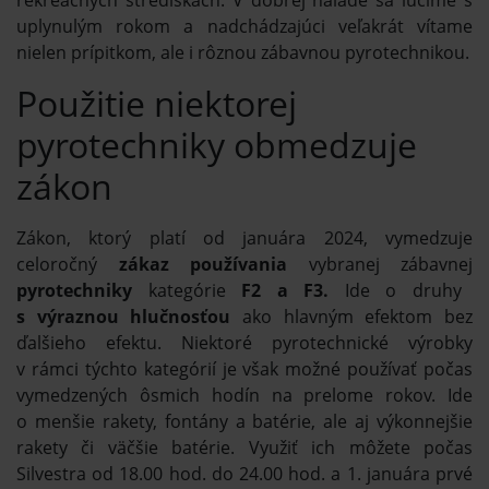
uplynulým rokom a nadchádzajúci veľakrát vítame
nielen prípitkom, ale i rôznou zábavnou pyrotechnikou.
Použitie niektorej
pyrotechniky obmedzuje
zákon
Zákon, ktorý platí od januára 2024, vymedzuje
celoročný
zákaz používania
vybranej zábavnej
pyrotechniky
kategórie
F2 a F3.
Ide o druhy
s výraznou hlučnosťou
ako hlavným efektom bez
ďalšieho efektu. Niektoré pyrotechnické výrobky
v rámci týchto kategórií je však možné používať počas
vymedzených ôsmich hodín na prelome rokov. Ide
o menšie rakety, fontány a batérie, ale aj výkonnejšie
rakety či väčšie batérie. Využiť ich môžete počas
Silvestra od 18.00 hod. do 24.00 hod. a 1. januára prvé