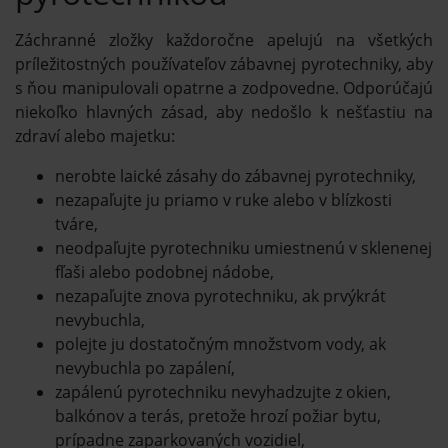
Záchranné zložky každoročne apelujú na všetkých
príležitostných používateľov zábavnej pyrotechniky, aby
s ňou manipulovali opatrne a zodpovedne. Odporúčajú
niekoľko hlavných zásad, aby nedošlo k nešťastiu na
zdraví alebo majetku:
nerobte laické zásahy do zábavnej pyrotechniky,
nezapaľujte ju priamo v ruke alebo v blízkosti
tváre,
neodpaľujte pyrotechniku umiestnenú v sklenenej
fľaši alebo podobnej nádobe,
nezapaľujte znova pyrotechniku, ak prvýkrát
nevybuchla,
polejte ju dostatočným množstvom vody, ak
nevybuchla po zapálení,
zapálenú pyrotechniku nevyhadzujte z okien,
balkónov a terás, pretože hrozí požiar bytu,
prípadne zaparkovaných vozidiel,