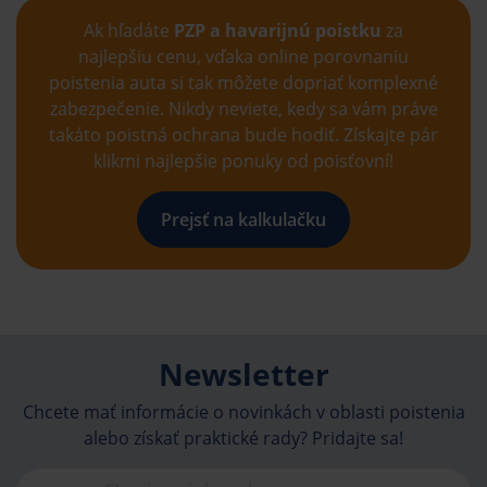
Ak hľadáte
PZP a havarijnú poistku
za
najlepšiu cenu, vďaka online porovnaniu
poistenia auta si tak môžete dopriať komplexné
zabezpečenie. Nikdy neviete, kedy sa vám práve
takáto poistná ochrana bude hodiť. Získajte pár
klikmi najlepšie ponuky od poisťovní!
Prejsť na kalkulačku
Newsletter
Chcete mať informácie o novinkách v oblasti poistenia
alebo získať praktické rady? Pridajte sa!