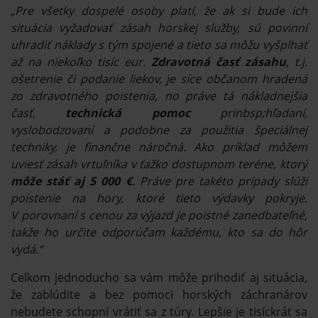
„Pre všetky dospelé osoby platí, že ak si bude ich
situácia vyžadovať zásah horskej služby, sú povinní
uhradiť náklady s tým spojené a tieto sa môžu vyšplhať
až na niekoľko tisíc eur.
Zdravotná časť zásahu
, t.j.
ošetrenie či podanie liekov, je síce občanom hradená
zo zdravotného poistenia, no práve tá nákladnejšia
časť,
technická pomoc
prinbsp;hľadaní,
vyslobodzovaní a podobne za použitia špeciálnej
techniky, je finančne náročná. Ako príklad môžem
uviesť zásah vrtuľníka v ťažko dostupnom teréne, ktorý
môže stáť aj 5 000 €
. Práve pre takéto prípady slúži
poistenie na hory, ktoré tieto výdavky pokryje.
V porovnaní s cenou za výjazd je poistné zanedbateľné,
takže ho určite odporúčam každému, kto sa do hôr
vydá.“
Celkom jednoducho sa vám môže prihodiť aj situácia,
že zablúdite a bez pomoci horských záchranárov
nebudete schopní vrátiť sa z túry. Lepšie je tisíckrát sa