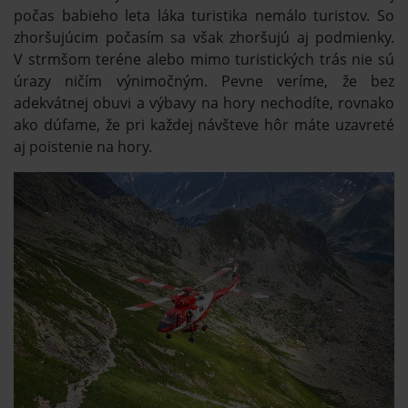
počas babieho leta láka turistika nemálo turistov. So
zhoršujúcim počasím sa však zhoršujú aj podmienky.
V strmšom teréne alebo mimo turistických trás nie sú
úrazy ničím výnimočným. Pevne veríme, že bez
adekvátnej obuvi a výbavy na hory nechodíte, rovnako
ako dúfame, že pri každej návšteve hôr máte uzavreté
aj poistenie na hory.