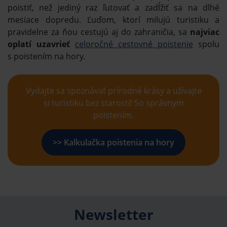
poistiť, než jediný raz ľutovať a zadĺžiť sa na dlhé
mesiace dopredu. Ľuďom, ktorí milujú turistiku a
pravidelne za ňou cestujú aj do zahraničia, sa
najviac
oplatí uzavrieť
celoročné cestovné poistenie
spolu
s poistením na hory.
Vydajte sa spoznávať prírodné krásy a užívajte
si turistiku bez starostí! So správnym
poistením.
>> Kalkulačka poistenia na hory
Newsletter