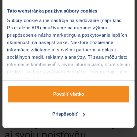
ňu záchranári dostanú vašu priamu GPS lokáciu.
Táto webstránka používa súbory cookies
4. Snažte sa zabrániť
Súbory cookie a iné nástroje na sledovanie (napríklad
dehydratácii zraneného.
Pixel alebo API) používame na meranie výkonu,
prispôsobenie nášho marketingu a poskytovanie lepších
skúseností na našej stránke. Niektoré zozbierané
Pri podozrení na vážnejšie zranenie nedávajte
informácie zdieľame aj s našimi partnermi v oblasti
zranenému piť, ale ovlažte mu pery. Príchod
sociálnych médií, reklamy a analýzy. Tí zasa môžu tieto
záchranárov môže trvať dlho kvôli sťaženým
informácie kombinovať s inými informáciami, ktoré ste im
podmienkam terénu, ale ak neviete, čo zranenému
poskytli, keď ste využívali ich služby. Prosím, dajte nám
presne je, v žiadnom prípade mu
nedávajte tekutiny
na to svoj súhlas.
vo veľkom množstve alebo jedlo
. Ak ste si istí, že ide
„len“ o vyvrtnutý členok alebo iné zranenie končatiny,
Povoliť všetko
hlt vody neuškodí.
5. Ste sám zranený? Po
Prispôsobiť
horskej službe kontaktujte
aj svoju poisťovňu.