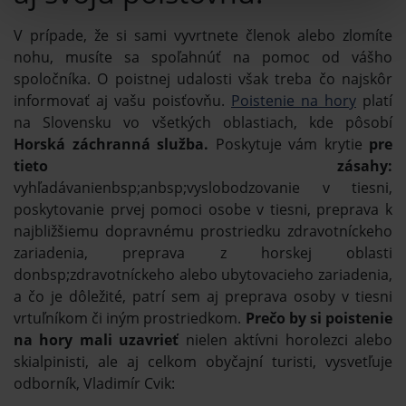
V prípade, že si sami vyvrtnete členok alebo zlomíte
nohu, musíte sa spoľahnúť na pomoc od vášho
spoločníka. O poistnej udalosti však treba čo najskôr
informovať aj vašu poisťovňu.
Poistenie na hory
platí
na Slovensku vo všetkých oblastiach, kde pôsobí
Horská záchranná služba.
Poskytuje vám krytie
pre
tieto zásahy:
vyhľadávanienbsp;anbsp;vyslobodzovanie v tiesni,
poskytovanie prvej pomoci osobe v tiesni, preprava k
najbližšiemu dopravnému prostriedku zdravotníckeho
zariadenia, preprava z horskej oblasti
donbsp;zdravotníckeho alebo ubytovacieho zariadenia,
a čo je dôležité, patrí sem aj preprava osoby v tiesni
vrtuľníkom či iným prostriedkom.
Prečo by si poistenie
na hory mali uzavrieť
nielen aktívni horolezci alebo
skialpinisti, ale aj celkom obyčajní turisti, vysvetľuje
odborník, Vladimír Cvik: