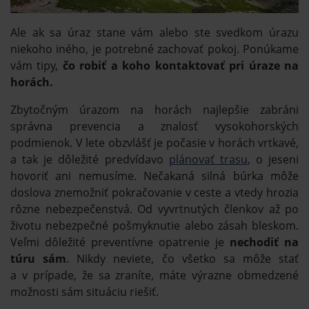
Ale ak sa úraz stane vám alebo ste svedkom úrazu
niekoho iného, je potrebné zachovať pokoj. Ponúkame
vám tipy,
čo robiť a koho kontaktovať pri úraze na
horách.
Zbytočným úrazom na horách najlepšie zabráni
správna prevencia a znalosť vysokohorských
podmienok. V lete obzvlášť je počasie v horách vrtkavé,
a tak je dôležité predvídavo
plánovať trasu
, o jeseni
hovoriť ani nemusíme. Nečakaná silná búrka môže
doslova znemožniť pokračovanie v ceste a vtedy hrozia
rôzne nebezpečenstvá. Od vyvrtnutých členkov až po
životu nebezpečné pošmyknutie alebo zásah bleskom.
Veľmi dôležité preventívne opatrenie je
nechodiť na
túru sám
. Nikdy neviete, čo všetko sa môže stať
a v prípade, že sa zraníte, máte výrazne obmedzené
možnosti sám situáciu riešiť.