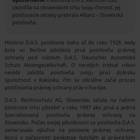
ukončila na slovenskom trhu svoju činnosť. Jej
poisťovacie aktivity prebrala Allianz – Slovenská
poisťovňa.
História D.A.S. poisťovne siaha až do roku 1928, kedy
bola vo Berlíne založená prvá poisťovňa právnej
ochrany pod názvom D.A.S. Deutscher Automobil
Schutz Aktiengesellschaft. O necelých tridsať rokov
neskôr založila poisťovňa svoju prvú dcérsku
spoločnosť v Rakúsku, čím sa oficiálne začal proces
poisťovania právnej ochrany práv v Európe.
D.A.S. Rechtsschutz AG, Slovensko začala na našom
poistnom trhu pôsobiť v roku 1997 ako prvá a jediná
špecializovaná poisťovňa právnej ochrany na
Slovensku. Počas svojej pôsobnosti sa poisťovňa D.A.S.
zameriavala výlučne na poistene právnej ochrany,
ktorú v súčasnosti poskytuje fyzickým aj právnickým