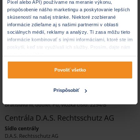
Slovenská poisťovňa
.
Pixel alebo API) používame na meranie výkonu,
prispôsobenie nášho marketingu a poskytovanie lepších
Úplný názov spoločnosti
skúseností na našej stránke. Niektoré zozbierané
D.A.S. Rechtsschutz AG, pobočka poisťovne z iného
informácie zdieľame aj s našimi partnermi v oblasti
členského štátu
sociálnych médií, reklamy a analýzy. Tí zasa môžu tieto
informácie kombinovať s inými informáciami, ktoré ste im
Sídlo spoločnosti
poskytli, keď ste využívali ich služby. Prosím, dajte nám
Prievozská 4 C
na to svoj súhlas.
821 09 Bratislava
IČO
Povoliť všetko
47 250 569
Obchodný register
Prispôsobiť
zapísaná v obchodnom registri Mestského súdu
Bratislava III, oddiel: Po, vložka číslo: 2294/B
Centrála D.A.S. Rechtsschutz AG
Sídlo centrály
D.A.S. Rechtsschutz AG