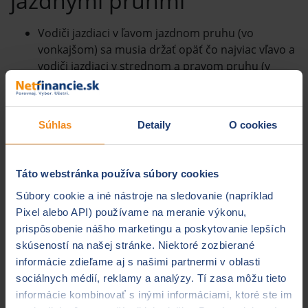
jazdnými pruhmi
Vodiči jazdiaci v ľavom jazdnom pruhu (vo
vonkajšom) sa musia držať opäť čo najviac vľavo a
vodiči jazdiaci v strednom a pravom pruhu (v
ostatných pruhoch) , sa musia držať čo najviac
vpravo. V tomto prípade môžu využiť aj odstavný
pruh.
Súhlas
Detaily
O cookies
Táto webstránka používa súbory cookies
Súbory cookie a iné nástroje na sledovanie (napríklad
Prečo?
Pixel alebo API) používame na meranie výkonu,
prispôsobenie nášho marketingu a poskytovanie lepších
„Jazdný pruh“, ktorý takýmto spôsobom jazdy vzniká sa
skúseností na našej stránke. Niektoré zozbierané
nazýva
„Záchranná ulička“ – Rettungsgasse
a je
informácie zdieľame aj s našimi partnermi v oblasti
určený pre vozidlá záchrannej zdravotnej služby,
sociálnych médií, reklamy a analýzy. Tí zasa môžu tieto
hasičov, policajtov, ale aj pre vozidlá odťahovej služby či
informácie kombinovať s inými informáciami, ktoré ste im