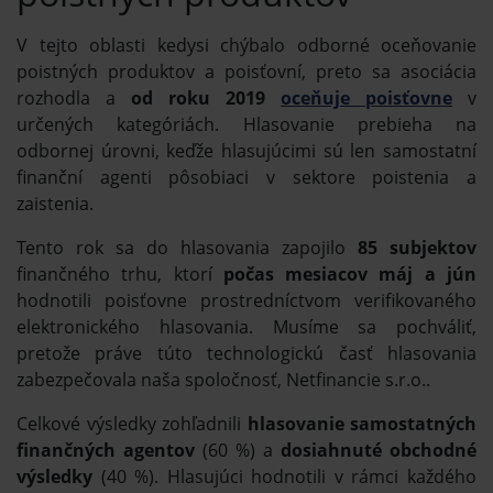
V tejto oblasti kedysi chýbalo odborné oceňovanie
poistných produktov a poisťovní, preto sa asociácia
rozhodla a
od roku 2019
oceňuje poisťovne
v
určených kategóriách. Hlasovanie prebieha na
odbornej úrovni, keďže hlasujúcimi sú len samostatní
finanční agenti pôsobiaci v sektore poistenia a
zaistenia.
Tento rok sa do hlasovania zapojilo
85 subjektov
finančného trhu, ktorí
počas mesiacov máj a jún
hodnotili poisťovne prostredníctvom verifikovaného
elektronického hlasovania. Musíme sa pochváliť,
pretože práve túto technologickú časť hlasovania
zabezpečovala naša spoločnosť, Netfinancie s.r.o..
Celkové výsledky zohľadnili
hlasovanie samostatných
finančných agentov
(60 %) a
dosiahnuté obchodné
výsledky
(40 %). Hlasujúci hodnotili v rámci každého