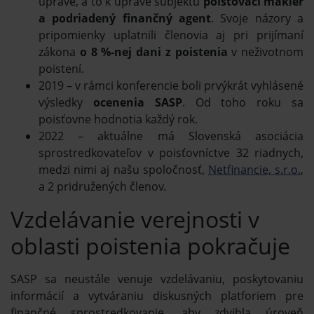
úprave, a to k úprave subjektu
poisťovací maklér
a podriadený finančný agent
. Svoje názory a
pripomienky uplatnili členovia aj pri prijímaní
zákona
o 8 %-nej dani z poistenia
v neživotnom
poistení.
2019 – v rámci konferencie boli prvýkrát vyhlásené
výsledky
ocenenia SASP
. Od toho roku sa
poisťovne hodnotia každý rok.
2022 – aktuálne má Slovenská asociácia
sprostredkovateľov v poisťovníctve 32 riadnych,
medzi nimi aj našu spoločnosť,
Netfinancie, s.r.o.
,
a 2 pridružených členov.
Vzdelávanie verejnosti v
oblasti poistenia pokračuje
SASP sa neustále venuje vzdelávaniu, poskytovaniu
informácií a vytváraniu diskusných platforiem pre
finančné sprostredkovanie, aby zdvihla úroveň