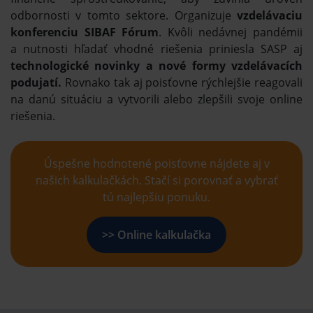
odbornosti v tomto sektore. Organizuje
vzdelávaciu
konferenciu SIBAF Fórum
. Kvôli nedávnej pandémii
a nutnosti hľadať vhodné riešenia priniesla SASP aj
technologické novinky a nové formy vzdelávacích
podujatí.
Rovnako tak aj poisťovne rýchlejšie reagovali
na danú situáciu a vytvorili alebo zlepšili svoje online
riešenia.
Úspešne hodnotené poisťovne nájdete aj v
našich kalkulačkách. Stačí si porovnať a vybrať
tú najlepšiu ponuku.
>> Online kalkulačka