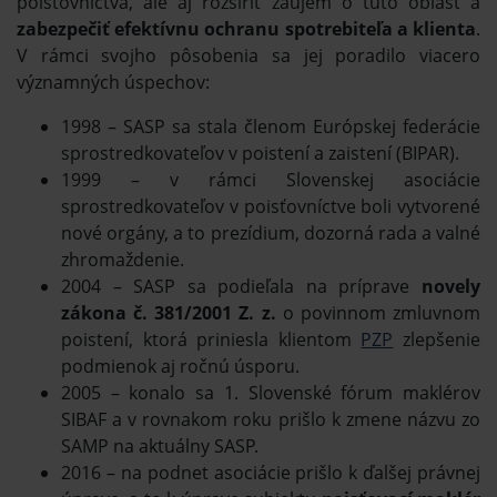
poisťovníctva, ale aj rozšíriť záujem o túto oblasť a
zabezpečiť efektívnu ochranu spotrebiteľa a klienta
.
V rámci svojho pôsobenia sa jej poradilo viacero
významných úspechov:
1998 – SASP sa stala členom Európskej federácie
sprostredkovateľov v poistení a zaistení (BIPAR).
1999 – v rámci Slovenskej asociácie
sprostredkovateľov v poisťovníctve boli vytvorené
nové orgány, a to prezídium, dozorná rada a valné
zhromaždenie.
2004 – SASP sa podieľala na príprave
novely
zákona č. 381/2001 Z. z.
o povinnom zmluvnom
poistení, ktorá priniesla klientom
PZP
zlepšenie
podmienok aj ročnú úsporu.
2005 – konalo sa 1. Slovenské fórum maklérov
SIBAF a v rovnakom roku prišlo k zmene názvu zo
SAMP na aktuálny SASP.
2016 – na podnet asociácie prišlo k ďalšej právnej