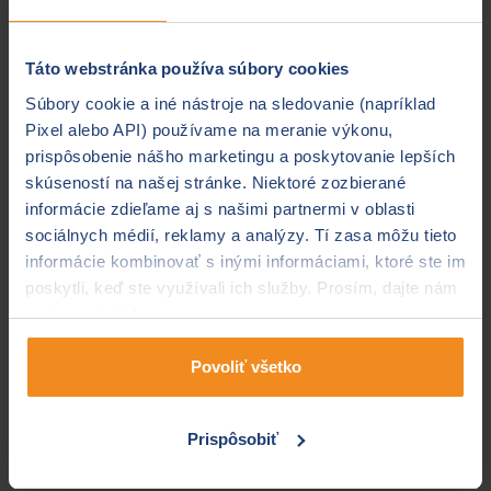
členského štátu
Union poisťovňa, a. s.
Táto webstránka používa súbory cookies
KOOPERATIVA poisťovňa, a.s. Vienna Insurance
Group
Súbory cookie a iné nástroje na sledovanie (napríklad
Pixel alebo API) používame na meranie výkonu,
prispôsobenie nášho marketingu a poskytovanie lepších
skúseností na našej stránke. Niektoré zozbierané
informácie zdieľame aj s našimi partnermi v oblasti
Pre porovnanie ponúkame aj výsledky hlasovania za
sociálnych médií, reklamy a analýzy. Tí zasa môžu tieto
rok 2020
informácie kombinovať s inými informáciami, ktoré ste im
poskytli, keď ste využívali ich služby. Prosím, dajte nám
Najlepšie poisťovne za rok
na to svoj súhlas.
2020
Povoliť všetko
Kategória: havarijné poistenie
motorových vozidiel (KASKO)
Prispôsobiť
Generali Poisťovňa, a. s.