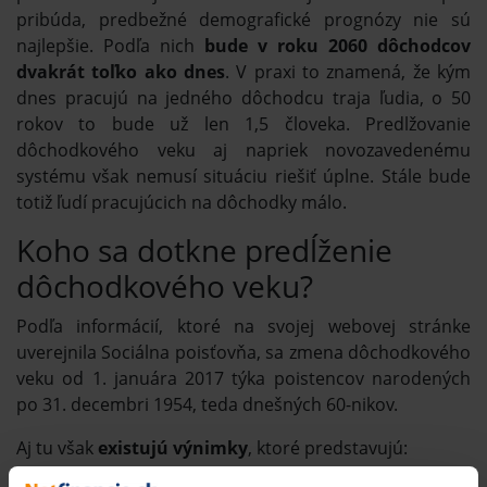
pribúda, predbežné demografické prognózy nie sú
najlepšie. Podľa nich
bude v roku 2060 dôchodcov
dvakrát toľko ako dnes
. V praxi to znamená, že kým
dnes pracujú na jedného dôchodcu traja ľudia, o 50
rokov to bude už len 1,5 človeka. Predlžovanie
dôchodkového veku aj napriek novozavedenému
systému však nemusí situáciu riešiť úplne. Stále bude
totiž ľudí pracujúcich na dôchodky málo.
Koho sa dotkne predĺženie
dôchodkového veku?
Podľa informácií, ktoré na svojej webovej stránke
uverejnila Sociálna poisťovňa, sa zmena dôchodkového
veku od 1. januára 2017 týka poistencov narodených
po 31. decembri 1954, teda dnešných 60-nikov.
Aj tu však
existujú výnimky
, ktoré predstavujú: