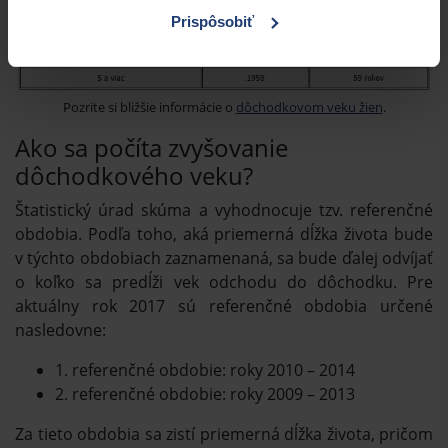
Prispôsobiť
Pozrite si bližšie informácie o
dôchodkovom veku žien
.
Ako sa počíta zvyšovanie
dôchodkového veku?
Štatistický úrad skúma a vyhodnocuje tzv. referenčné
obdobia. Podľa toho, aká priemerná dĺžka života bude
v týchto obdobiach zaznamenaná, sa bude ďalej odvíjať
o koľko sa predĺži vek odchodu do dôchodku. Pre
aktuálny rok 2017 sú referenčné obdobia určené
nasledovne:
1. referenčné obdobie: roky 2010 – 2014
2. referenčné obdobie: roky 2009 – 2013
Za tieto obdobia sa zistí priemerná dĺžka života, pričom