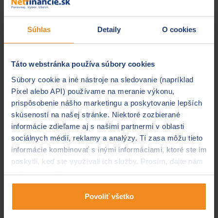
ženy narodené od 1. 1. 1955 do 31. 12. 1961 –
znížený dôchodkový vek v závislosti od počtu
vychovaných detí
Súhlas
Detaily
O cookies
poistenci, ktorí majú znížený dôchodkový vek –
odpracovali potrebný počet rokov v zamestnaní
zaradenom do I. pracovnej kategórie a/alebo do
Táto webstránka používa súbory cookies
I./II. kategórií funkcií
Súbory cookie a iné nástroje na sledovanie (napríklad
poistenci narodení do 31. 12. 1954 – dôchodkový
Pixel alebo API) používame na meranie výkonu,
vek už dovŕšili do 31. 12. 2016
prispôsobenie nášho marketingu a poskytovanie lepších
POZOR!
Pre tých penzistov, ktorí dovŕšia dôchodkový
skúseností na našej stránke. Niektoré zozbierané
vek v roku 2017 však platí, že si musia k aktuálnemu
informácie zdieľame aj s našimi partnermi v oblasti
veku pripočítať ešte 76 dní navyše.
sociálnych médií, reklamy a analýzy. Tí zasa môžu tieto
informácie kombinovať s inými informáciami, ktoré ste im
poskytli, keď ste využívali ich služby. Prosím, dajte nám
na to svoj súhlas.
Povoliť všetko