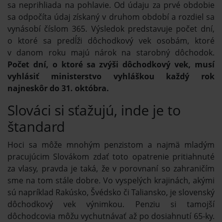
sa neprihliada na pohlavie. Od údaju za prvé obdobie
sa odpočíta údaj získaný v druhom období a rozdiel sa
vynásobí číslom 365. Výsledok predstavuje počet dní,
o ktoré sa predĺži dôchodkový vek osobám, ktoré
v danom roku majú nárok na starobný dôchodok.
Počet dní, o ktoré sa zvýši dôchodkový vek, musí
vyhlásiť ministerstvo vyhláškou každý rok
najneskôr do 31. októbra.
Slováci si sťažujú, inde je to
štandard
Hoci sa môže mnohým penzistom a najmä mladým
pracujúcim Slovákom zdať toto opatrenie pritiahnuté
za vlasy, pravda je taká, že v porovnaní so zahraničím
sme na tom stále dobre. Vo vyspelých krajinách, akými
sú napríklad Rakúsko, Švédsko či Taliansko, je slovenský
dôchodkový vek výnimkou. Penziu si tamojší
dôchodcovia môžu vychutnávať až po dosiahnutí 65-ky.