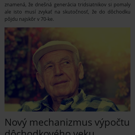
znamená, že dnešná generácia tridsiatnikov si pomaly
ale isto musí zvykať na skutočnosť, že do dôchodku
pôjdu najskôr v 70-ke.
Nový mechanizmus výpočtu
dôchodkového veku