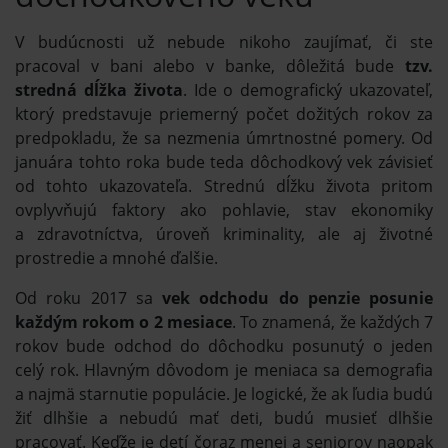
V budúcnosti už nebude nikoho zaujímať, či ste
pracoval v bani alebo v banke, dôležitá bude
tzv.
stredná dĺžka života
. Ide o demografický ukazovateľ,
ktorý predstavuje priemerný počet dožitých rokov za
predpokladu, že sa nezmenia úmrtnostné pomery. Od
januára tohto roka bude teda dôchodkový vek závisieť
od tohto ukazovateľa. Strednú dĺžku života pritom
ovplyvňujú faktory ako pohlavie, stav ekonomiky
a zdravotníctva, úroveň kriminality, ale aj životné
prostredie a mnohé ďalšie.
Od roku 2017 sa
vek odchodu do penzie posunie
každým rokom o 2 mesiace
. To znamená, že každých 7
rokov bude odchod do dôchodku posunutý o jeden
celý rok. Hlavným dôvodom je meniaca sa demografia
a najmä starnutie populácie. Je logické, že ak ľudia budú
žiť dlhšie a nebudú mať deti, budú musieť dlhšie
pracovať. Keďže je detí čoraz menej a seniorov naopak