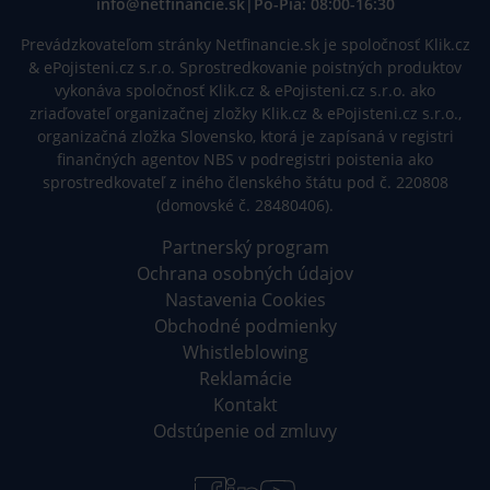
info@netfinancie.sk
|
Po-Pia: 08:00-16:30
Prevádzkovateľom stránky Netfinancie.sk je spoločnosť Klik.cz
& ePojisteni.cz s.r.o. Sprostredkovanie poistných produktov
vykonáva spoločnosť Klik.cz & ePojisteni.cz s.r.o. ako
zriaďovateľ organizačnej zložky Klik.cz & ePojisteni.cz s.r.o.,
organizačná zložka Slovensko, ktorá je zapísaná v registri
finančných agentov NBS v podregistri poistenia ako
sprostredkovateľ z iného členského štátu pod č. 220808
(domovské č. 28480406).
Partnerský program
Ochrana osobných údajov
Nastavenia Cookies
Obchodné podmienky
Whistleblowing
Reklamácie
Kontakt
Odstúpenie od zmluvy