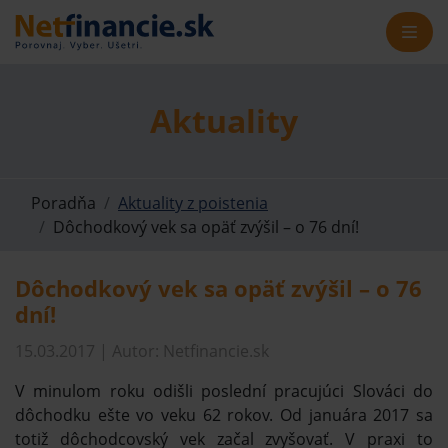
Aktuality
Poradňa
Aktuality z poistenia
Dôchodkový vek sa opäť zvýšil – o 76 dní!
Dôchodkový vek sa opäť zvýšil – o 76
dní!
15.03.2017 | Autor: Netfinancie.sk
V minulom roku odišli poslední pracujúci Slováci do
dôchodku ešte vo veku 62 rokov. Od januára 2017 sa
totiž dôchodcovský vek začal zvyšovať. V praxi to