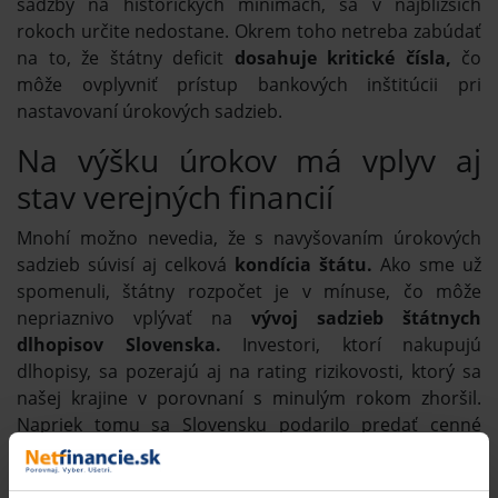
sadzby na historických minimách, sa v najbližších
rokoch určite nedostane. Okrem toho netreba zabúdať
na to, že štátny deficit
dosahuje kritické čísla,
čo
môže ovplyvniť prístup bankových inštitúcii pri
nastavovaní úrokových sadzieb.
Na výšku úrokov má vplyv aj
stav verejných financií
Mnohí možno nevedia, že s navyšovaním úrokových
sadzieb súvisí aj celková
kondícia štátu.
Ako sme už
spomenuli, štátny rozpočet je v mínuse, čo môže
nepriaznivo vplývať na
vývoj sadzieb štátnych
dlhopisov Slovenska.
Investori, ktorí nakupujú
dlhopisy, sa pozerajú aj na rating rizikovosti, ktorý sa
našej krajine v porovnaní s minulým rokom zhoršil.
Napriek tomu sa Slovensku podarilo predať cenné
papiere
za
1,27 miliardy eur,
pričom celkový dopyt
nebol najmenší, dosiahol
takmer 2,1 miliardy eur.
Ide