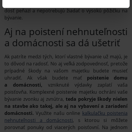
v dobrej pozícií tí, ktorí majú na nákup nehnuteľnosti
dosť peňazí a nepotrebujú žiadať o vysokú pôžičku na
bývanie.
Aj na poistení nehnuteľnosti
a domácnosti sa dá ušetriť
Ak patríte medzi tých, ktorí vlastné bývanie už majú, je
to dôvod na radosť. No aj veľká zodpovednosť, pretože
prípadné škody na vašom majetku budete musieť
uhradiť. Ak však budete mať
poistenie domu
a domácnosti,
vzniknuté výdavky zaplatí vaša
poisťovňa. Komplexné poistenie majetku ochráni vaše
bývanie zvonku aj zvnútra,
teda pokryje škody nielen
na stavbe ako takej, ale aj na vybavení a zariadení
domácnosti.
Využite našu online
kalkulačku poistenia
nehnuteľnosti a domácnosti
, s ktorou si môžete
porovnať ponuky od viacerých poisťovní. Na jednom