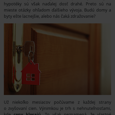
hypotéky sú však naďalej dosť drahé. Preto sú na
mieste otázky ohľadom ďalšieho vývoja. Budú domy a
byty ešte lacnejšie, alebo nás čaká zdražovanie?
Už niekoľko mesiacov počúvame z každej strany
o zvyšovaní cien. Výnimkou je trh s nehnuteľnosťami,
kde
ceny klesajú.
To však neznamená, že vlastné