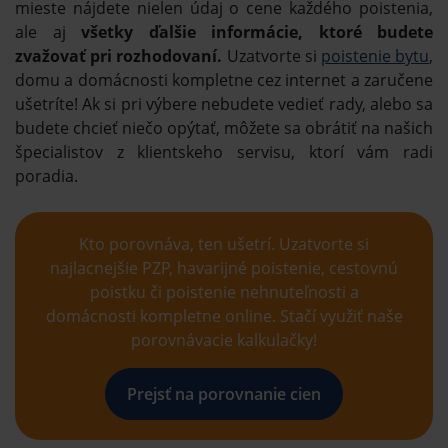
mieste nájdete nielen údaj o cene každého poistenia,
ale aj
všetky ďalšie informácie, ktoré budete
zvažovať pri rozhodovaní.
Uzatvorte si
poistenie bytu
,
domu a domácnosti kompletne cez internet a zaručene
ušetríte! Ak si pri výbere nebudete vedieť rady, alebo sa
budete chcieť niečo opýtať, môžete sa obrátiť na našich
špecialistov z klientskeho servisu, ktorí vám radi
poradia.
Kto porovnáva, ten ušetrí. Uzatvorte si
najlacnejšie PZP, havarijné poistenie, cestovnú
poistku či poistenie nehnuteľnosti a
domácnosti kompletne online. Stačí využiť naše
porovnávacie kalkulačky!
Prejsť na porovnanie cien