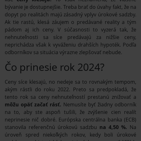
bývanie je dostupnejšie. Treba brať do úvahy fakt, že na
dopyt po realitách majú zásadný vplyv úrokové sadzby.
Ak tie rastú, klesá záujem o predávané reality a tým
pádom aj ich ceny. V súčasnosti to vyzerá tak, že
nehnuteľnosti sa síce predávajú za nižšie ceny,
neprichádza však k vyváženiu drahších hypoték. Podľa
odborníkov sa situácia výrazne zlepšovať nebude.
Čo prinesie rok 2024?
Ceny síce klesajú, no nedeje sa to rovnakým tempom,
akým rástli do roku 2022. Preto sa predpokladá, že
tento rok sa ceny nehnuteľností prestanú znižovať a
môžu opäť začať rásť.
Nemusíte byť žiadny odborník
na to, aby ste aspoň tušili, že zvýšenie cien realít
neprinesie nič dobré. Európska centrálna banka (ECB)
stanovila referenčnú úrokovú sadzbu
na 4,50 %.
Na
úroveň spred niekoľkých rokov, kedy boli úrokové