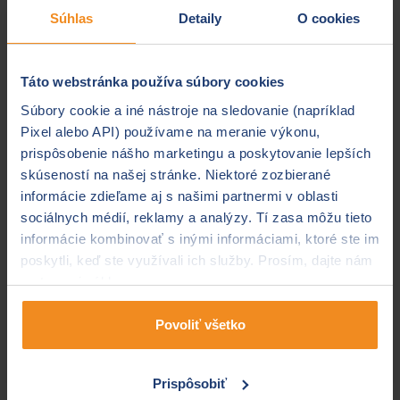
teda o relatívny úspech, ale zníženie úrokových sadzieb
Súhlas
Detaily
O cookies
neprinesie. Legislatíva ohľadom hypoték je veľmi prísna
a kladie veľký doraz na to, aby pri ich poskytovaní mali
banky dostatočne
veľký vlastný kapitál.
To znamená,
Táto webstránka používa súbory cookies
že budú potrebovať vyššie úročenie. V praxi to môže
Súbory cookie a iné nástroje na sledovanie (napríklad
priniesť ďalšiu vlnu zvyšovania úrokov pri hypotékach.
Pixel alebo API) používame na meranie výkonu,
Kto má výhodu?
prispôsobenie nášho marketingu a poskytovanie lepších
skúseností na našej stránke. Niektoré zozbierané
Ak zvažujete nákup nehnuteľnosti, pravdepodobne ste
informácie zdieľame aj s našimi partnermi v oblasti
sa po prečítaní prechádzajúcich riadkov nepotešili.
sociálnych médií, reklamy a analýzy. Tí zasa môžu tieto
Ceny bytov a domov už pravdepodobne klesať nebudú
informácie kombinovať s inými informáciami, ktoré ste im
a je možné, že opäť začnú rásť. Nutné je však
poskytli, keď ste využívali ich služby. Prosím, dajte nám
podotknúť, že následkom zvýšenia cien bytov a domov
na to svoj súhlas.
sa dopyt ešte zníži.
Preto sa očakáva iba
mierne
zvýšenie cien.
Nemalo by ísť o extrémne rýchle zmeny
Povoliť všetko
cien, akých sme boli svedkami pred pár rokmi. Situácia
ohľadom zvyšovania úrokov pri hypotékach je neistá,
Prispôsobiť
faktom však je, že sú stále príliš drahé. Aktuálne sú