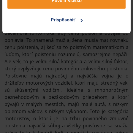
Povoliť všetko
istým spôsobom zodpovednejšie vodičky a štatisticky
sa ukazuje, že naozaj škody, ktoré spôsobujú ony, sú v
podstatne menšom rozsahu ako muži, ale rozhodnutie
Prispôsobiť
Európskeho súdneho dvora zakazuje poisťovniam od
decembra tohto roka, aby cenu poistenia odvíjali od
pohlavia. To znamená muž aj žena musia mať rovnakú
cenu poistenia, aj keď sa to poistným matematikom a
ľuďom, ktorí poisteniu rozumejú, samozrejme nepáči.
Ale vek, to je veľmi silná kategória a veľmi silný faktor,
ktorý ovplyvňuje cenu povinného zmluvného poistenia.
Poisťovne majú najradšej a najväčšia vojna je o
držiteľov motorových vozidiel, ktorí majú stredný vek,
sú skúsenými vodičmi, ideálne s mnohoročným
beznehodovým a bezškodovým priebehom, a ktorí
bývajú v malých mestách, majú malé autá, s nízkym
objemom valcov, s nízkym výkonom. Toto je kategória
motoristov, o ktorú je na trhu povinného zmluvné
poistenia najväčší súboj a všetky poisťovne sa snažia
práve tejto kategórii ľudí z menších regiónov, mimo