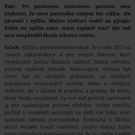
Red.: Pri povinnom zmluvnom poistení sme
zvyknutí, že cena poistného nebýva len nižšia, ale
zároveň i vyššia. Možno niektorí vodiči sa pýtajú:
Prišla mi vyššia cena, mám zaplatiť viac? Ale veď
som nespôsobil škodu nikomu inému.
V.Cvik:
Väčšina poisťovní komunikuje, že v roku 2013 vo
svojich sadzobníkoch a pre svojich klientov, ktorí
nespôsobili žiadnu škodovú udalosť, žiadnu nehodu,
poistné zvyšovať nebude. Samozrejme, nemusí byť
tomu tak vo všetkých prípadoch, vo všetkých
kubatúrach motorových vozidiel alebo u všetkých
držiteľov, ale v zásade je pravdou a praxou, že klient,
ktorý škodu nespôsobil, by mal mať poistné zachované
aj pre nasledujúce poistné obdobie. Určite nemôžu
počítať s rovnakým poistným na ďalší rok ľudia, ktorí
spôsobili nehodu pochopiteľne. Poisťovňa si škodu,
ktorú musela hradiť namiesto svojho klienta bude
istým spôsobom kompenzovať tak, že mu môže navýšiť