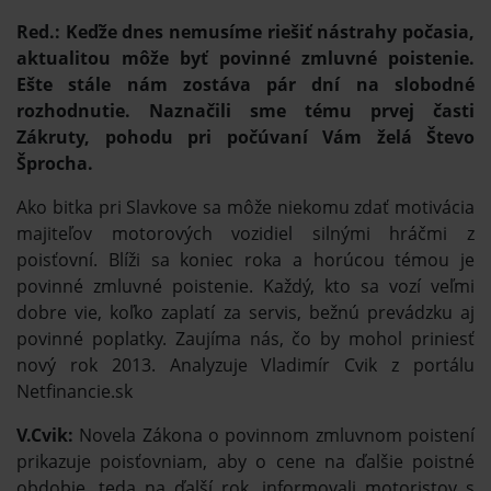
Red.: Keďže dnes nemusíme riešiť nástrahy počasia,
aktualitou môže byť povinné zmluvné poistenie.
Ešte stále nám zostáva pár dní na slobodné
rozhodnutie. Naznačili sme tému prvej časti
Zákruty, pohodu pri počúvaní Vám želá Števo
Šprocha.
Ako bitka pri Slavkove sa môže niekomu zdať motivácia
majiteľov motorových vozidiel silnými hráčmi z
poisťovní. Blíži sa koniec roka a horúcou témou je
povinné zmluvné poistenie. Každý, kto sa vozí veľmi
dobre vie, koľko zaplatí za servis, bežnú prevádzku aj
povinné poplatky. Zaujíma nás, čo by mohol priniesť
nový rok 2013. Analyzuje Vladimír Cvik z portálu
Netfinancie.sk
V.Cvik:
Novela Zákona o povinnom zmluvnom poistení
prikazuje poisťovniam, aby o cene na ďalšie poistné
obdobie, teda na ďalší rok, informovali motoristov s