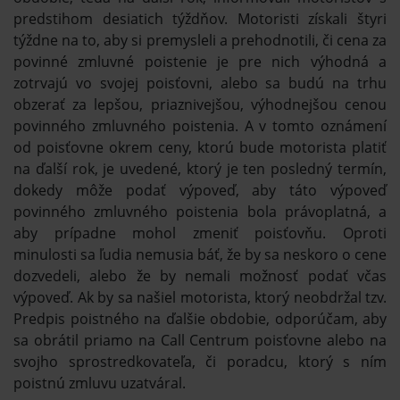
predstihom desiatich týždňov. Motoristi získali štyri
týždne na to, aby si premysleli a prehodnotili, či cena za
povinné zmluvné poistenie je pre nich výhodná a
zotrvajú vo svojej poisťovni, alebo sa budú na trhu
obzerať za lepšou, priaznivejšou, výhodnejšou cenou
povinného zmluvného poistenia. A v tomto oznámení
od poisťovne okrem ceny, ktorú bude motorista platiť
na ďalší rok, je uvedené, ktorý je ten posledný termín,
dokedy môže podať výpoveď, aby táto výpoveď
povinného zmluvného poistenia bola právoplatná, a
aby prípadne mohol zmeniť poisťovňu. Oproti
minulosti sa ľudia nemusia báť, že by sa neskoro o cene
dozvedeli, alebo že by nemali možnosť podať včas
výpoveď. Ak by sa našiel motorista, ktorý neobdržal tzv.
Predpis poistného na ďalšie obdobie, odporúčam, aby
sa obrátil priamo na Call Centrum poisťovne alebo na
svojho sprostredkovateľa, či poradcu, ktorý s ním
poistnú zmluvu uzatváral.