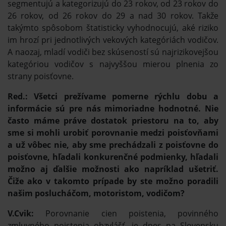
segmentujú a kategorizujú do 23 rokov, od 23 rokov do
26 rokov, od 26 rokov do 29 a nad 30 rokov. Takže
takýmto spôsobom štatisticky vyhodnocujú, aké riziko
im hrozí pri jednotlivých vekových kategóriách vodičov.
A naozaj, mladí vodiči bez skúseností sú najrizikovejšou
kategóriou vodičov s najvyššou mierou plnenia zo
strany poisťovne.
Red.: Všetci prežívame pomerne rýchlu dobu a
informácie sú pre nás mimoriadne hodnotné. Nie
často máme práve dostatok priestoru na to, aby
sme si mohli urobiť porovnanie medzi poisťovňami
a už vôbec nie, aby sme prechádzali z poisťovne do
poisťovne, hľadali konkurenčné podmienky, hľadali
možno aj ďalšie možnosti ako napríklad ušetriť.
Čiže ako v takomto prípade by ste možno poradili
našim poslucháčom, motoristom, vodičom?
V.Cvik:
Porovnanie cien poistenia, povinného
zmluvného poistenia obzvlášť, je dnes na Slovensku