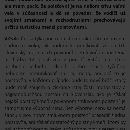
ale mám pocit, že poisťovní je na našom trhu veľmi
veľa v súčasnosti a dá sa povedať, že vodiči už
svojimi zmenami a rozhodnutiami prechovávajú
určitú turistiku medzi poisťovňami.
V.Cvik:
Čo sa týka počtu poisťovní tak určite nepoviem
žiadnu novinku, ak budem komunikovať, že na trh
slovenský a aj na trh povinného zmluvného poistenia
prichádza 12. poisťovňa v poradí. Vstúpi na trh v
priebehu jedného, dvoch alebo troch týždňov,
nebudem komunikovať ani jej meno, ani aká to je
poisťovňa. V každom prípade, bude to nový hráč, ktorý
bude mať záujem o získanie istej časti motoristov a
najjednoduchšou cestou na Slovensku, ako je získať
nejaký poistný kmeň v povinnom zmluvnom poistení, je
samozrejme výborná cena. Bez výbornej ceny sa nemá
šancu v povinnom zmluvnom poistení presadiť žiadna
poisťovňa, ani získať dostatočný poistný kmeň, ktorý by
bol schopný potom istým spôsobom tvoriť rezervu na