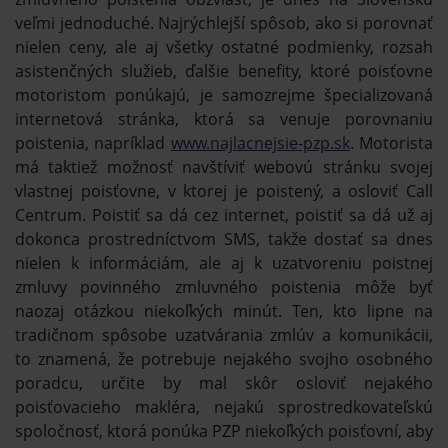
veľmi jednoduché. Najrýchlejší spôsob, ako si porovnať
nielen ceny, ale aj všetky ostatné podmienky, rozsah
asistenčných služieb, ďalšie benefity, ktoré poisťovne
motoristom ponúkajú, je samozrejme špecializovaná
internetová stránka, ktorá sa venuje porovnaniu
poistenia, napríklad
www.najlacnejsie-pzp.sk
. Motorista
má taktiež možnosť navštíviť webovú stránku svojej
vlastnej poisťovne, v ktorej je poistený, a osloviť Call
Centrum. Poistiť sa dá cez internet, poistiť sa dá už aj
dokonca prostredníctvom SMS, takže dostať sa dnes
nielen k informáciám, ale aj k uzatvoreniu poistnej
zmluvy povinného zmluvného poistenia môže byť
naozaj otázkou niekoľkých minút. Ten, kto lipne na
tradičnom spôsobe uzatvárania zmlúv a komunikácii,
to znamená, že potrebuje nejakého svojho osobného
poradcu, určite by mal skôr osloviť nejakého
poisťovacieho makléra, nejakú sprostredkovateľskú
spoločnosť, ktorá ponúka PZP niekoľkých poisťovní, aby