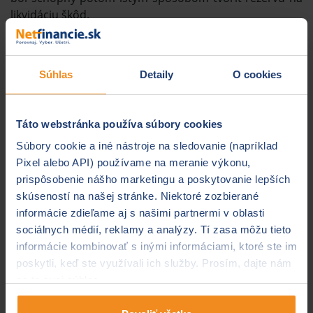
likvidáciu škôd.
Poistné už nemôže
ovplyvňovať pohlavie
Súhlas
Detaily
O cookies
držiteľa vozidla
Táto webstránka používa súbory cookies
Red.: A z praxe vieme, že sú isté skupiny vodičov,
Súbory cookie a iné nástroje na sledovanie (napríklad
ktoré sa pravdepodobne nedočkajú cenového
Pixel alebo API) používame na meranie výkonu,
priateľstva s poisťovňou.
prispôsobenie nášho marketingu a poskytovanie lepších
Každý rok v novembri je aktuálna téma povinného
skúseností na našej stránke. Niektoré zozbierané
zmluvné poistenia. Riešia ho muži, ženy, mladí, starí,
informácie zdieľame aj s našimi partnermi v oblasti
skúsení aj nováčikovia za volantom. Vladimír Cvik z
sociálnych médií, reklamy a analýzy. Tí zasa môžu tieto
Netfinancie.sk hovorí, kto z nich si pravdepodobne
informácie kombinovať s inými informáciami, ktoré ste im
siahne hlbšie do peňaženky.
poskytli, keď ste využívali ich služby. Prosím, dajte nám
na to svoj súhlas.
V.Cvik:
Pohlavie už nemôže zohrávať rolu, aj keď ženy
vodičky sú považované poisťovňami za opatrnejšie a