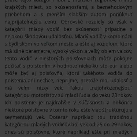
krajských miest, so skúsenosťami, s beznehodovým
priebehom a s menším slabším autom ponúknuť
najprijateľnejšiu cenu. Obrovské rozdiely sú však v
kategórii mladý vodič bez skúseností prípadne s
nejakou škodovou udalosťou. Mladý vodič v kombinácii
s bydliskom vo veľkom meste a ešte aj vozidlom, ktoré
má silné parametre, vysoký výkon a veľký objem valcov,
tento vodič v niektorých poisťovniach môže pokojne
počítať s poistením v hodnote niekoľko sto eur alebo
môže byť aj poisťovňa, ktorá takéhoto vodiča do
poistenia ani nechce, neprijme, pretože mal udalosť a
má veľmi nízky vek. Takou „najohrozenejšou“
kategóriou motoristov sú mladí ľudia do veku 23 rokov.
Ich poistenie je najdrahšie v súčasnosti a dokonca
niektoré poisťovne v tomto roku ešte viac štrukturujú a
segmentujú vek. Doteraz napríklad tou tradičnou
kategóriou mladých vodičov bol vek od 25 do 29 rokov,
dnes sú poisťovne, ktoré napríklad ešte pri mladých