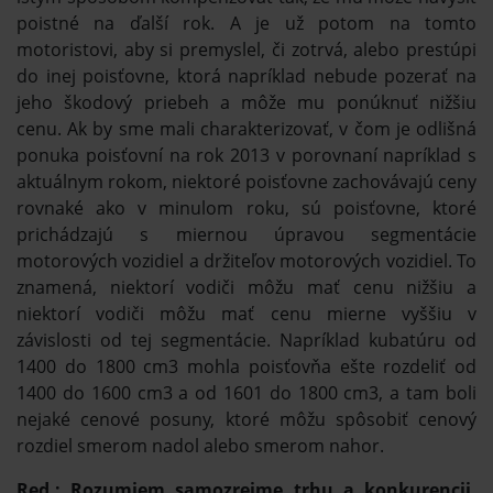
poistné na ďalší rok. A je už potom na tomto
motoristovi, aby si premyslel, či zotrvá, alebo prestúpi
do inej poisťovne, ktorá napríklad nebude pozerať na
jeho škodový priebeh a môže mu ponúknuť nižšiu
cenu. Ak by sme mali charakterizovať, v čom je odlišná
ponuka poisťovní na rok 2013 v porovnaní napríklad s
aktuálnym rokom, niektoré poisťovne zachovávajú ceny
rovnaké ako v minulom roku, sú poisťovne, ktoré
prichádzajú s miernou úpravou segmentácie
motorových vozidiel a držiteľov motorových vozidiel. To
znamená, niektorí vodiči môžu mať cenu nižšiu a
niektorí vodiči môžu mať cenu mierne vyššiu v
závislosti od tej segmentácie. Napríklad kubatúru od
1400 do 1800 cm3 mohla poisťovňa ešte rozdeliť od
1400 do 1600 cm3 a od 1601 do 1800 cm3, a tam boli
nejaké cenové posuny, ktoré môžu spôsobiť cenový
rozdiel smerom nadol alebo smerom nahor.
Red.: Rozumiem samozrejme trhu a konkurencii,