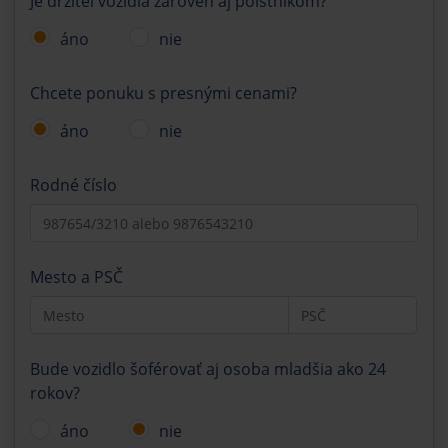
Je držiteľ vozidla zároveň aj poistníkom?
áno
nie
Chcete ponuku s presnými cenami?
áno
nie
Rodné číslo
Mesto a PSČ
Bude vozidlo šoférovať aj osoba mladšia ako 24
rokov?
áno
nie