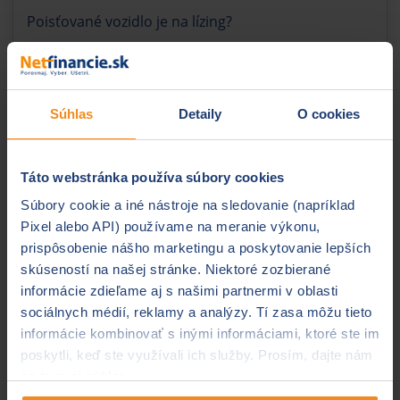
Poisťované vozidlo je na lízing?
áno
nie
Predpokladaný počet km za rok
Súhlas
Detaily
O cookies
Platnosť poistenia
Táto webstránka používa súbory cookies
Súbory cookie a iné nástroje na sledovanie (napríklad
Začiatok povinného zmluvného poistenia
Pixel alebo API) používame na meranie výkonu,
prispôsobenie nášho marketingu a poskytovanie lepších
skúseností na našej stránke. Niektoré zozbierané
informácie zdieľame aj s našimi partnermi v oblasti
sociálnych médií, reklamy a analýzy. Tí zasa môžu tieto
informácie kombinovať s inými informáciami, ktoré ste im
poskytli, keď ste využívali ich služby. Prosím, dajte nám
Kontaktné údaje
na to svoj súhlas.