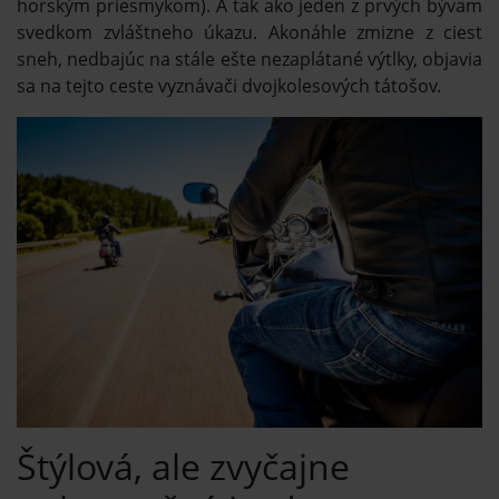
horským priesmykom). A tak ako jeden z prvých bývam
svedkom zvláštneho úkazu. Akonáhle zmizne z ciest
sneh, nedbajúc na stále ešte nezaplátané výtlky, objavia
sa na tejto ceste vyznávači dvojkolesových tátošov.
Štýlová, ale zvyčajne