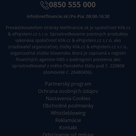
0850 555 000
info@netfinancie.sk
|
Po-Pia: 08:00-16:30
Prevádzkovateľom stránky Netfinancie.sk je spoločnosť Klik.cz
& ePojisteni.cz s.r.o. Sprostredkovanie poistných produktov
vykonáva spoločnosť Klik.cz & ePojisteni.cz s.r.o. ako
zriaďovateľ organizačnej zložky Klik.cz & ePojisteni.cz s.r.o.,
organizačná zložka Slovensko, ktorá je zapísaná v registri
finančných agentov NBS v podregistri poistenia ako
sprostredkovateľ z iného členského štátu pod č. 220808
(domovské č. 28480406).
Partnerský program
Ochrana osobných údajov
Nastavenia Cookies
Obchodné podmienky
Whistleblowing
Reklamácie
Kontakt
Odstúpenie od zmluvy