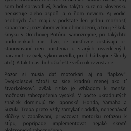
som bol spravodlivý, žiadny takýto kurz na Slovensku
neexistuje alebo aspoň ja o ňom neviem. Aj vodiči
osobných áut majú v podstate len jednu možnosť,
kapacitne aj rozsahom veľmi obmedzenú, a tou je škola
šmyku v Orechovej Potôni. Samozrejme, pri takýchto
podmienkach niet divu, že poisťovne zostávajú pri
stanovovaní cien poistenia u starých osvedčených
parametrov (vek, výkon vozidla, predchádzajúce škody
atď.). A tak to asi bohužiaľ ešte veľa rokov zostane.
Pozor si musia dať motorkári aj na "lapkov".
Dvojkolesoví tátoši sa síce kradnú menej ako tí
štvorkolesoví, avšak riziko je vzhľadom k menšej
možnosti zabezpečenia vysoké. V počte ukradnutých
značiek dominujú tie japonské: Honda, Yamaha a
Suzuki. Treba preto vždy zamykať riadidlá, nenechávať
kľúčiky v zapaľovaní, priväzovať motorku reťazou k
stĺpu, poprípade implementovať nejaké skryté
elektronické zabezpečenia.