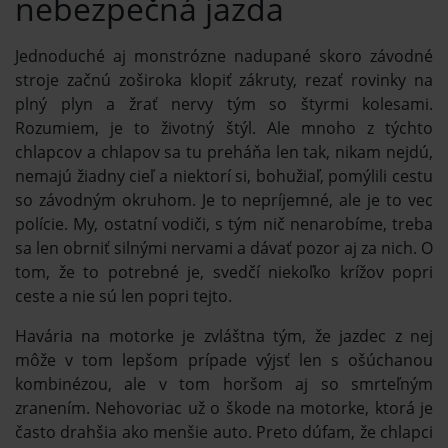
nebezpečná jazda
Jednoduché aj monstrózne nadupané skoro závodné
stroje začnú zoširoka klopiť zákruty, rezať rovinky na
plný plyn a žrať nervy tým so štyrmi kolesami.
Rozumiem, je to životný štýl. Ale mnoho z týchto
chlapcov a chlapov sa tu preháňa len tak, nikam nejdú,
nemajú žiadny cieľ a niektorí si, bohužiaľ, pomýlili cestu
so závodným okruhom. Je to nepríjemné, ale je to vec
polície. My, ostatní vodiči, s tým nič nenarobíme, treba
sa len obrniť silnými nervami a dávať pozor aj za nich. O
tom, že to potrebné je, svedčí niekoľko krížov popri
ceste a nie sú len popri tejto.
Havária na motorke je zvláštna tým, že jazdec z nej
môže v tom lepšom prípade výjsť len s ošúchanou
kombinézou, ale v tom horšom aj so smrteľným
zranením. Nehovoriac už o škode na motorke, ktorá je
často drahšia ako menšie auto. Preto dúfam, že chlapci