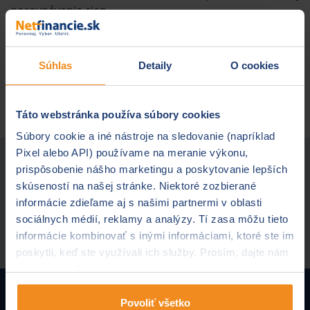
porovnávania cien.
S jednoduchosťou a prehľadnosťou nadväzuje na
doterajšie povinné zmluvné poistenie klasických
Súhlas
Detaily
O cookies
motorových vozidiel do 3,5t. Poistné sa určuje iba na
základe jedného kritéria – výkonu motora v kW.
Táto webstránka používa súbory cookies
Súbory cookie a iné nástroje na sledovanie (napríklad
Pixel alebo API) používame na meranie výkonu,
Newsletter
prispôsobenie nášho marketingu a poskytovanie lepších
Chcete mať informácie o novinkách v oblasti poistenia
skúseností na našej stránke. Niektoré zozbierané
alebo získať praktické rady? Pridajte sa!
informácie zdieľame aj s našimi partnermi v oblasti
sociálnych médií, reklamy a analýzy. Tí zasa môžu tieto
informácie kombinovať s inými informáciami, ktoré ste im
poskytli, keď ste využívali ich služby. Prosím, dajte nám
na to svoj súhlas.
Povoliť všetko