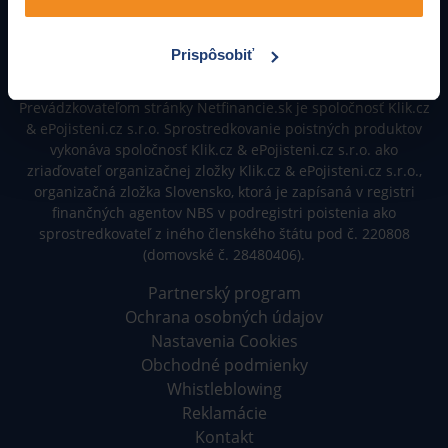
0850 555 000
Prispôsobiť
info@netfinancie.sk
|
Po-Pia: 08:00-16:30
Prevádzkovateľom stránky Netfinancie.sk je spoločnosť Klik.cz
& ePojisteni.cz s.r.o. Sprostredkovanie poistných produktov
vykonáva spoločnosť Klik.cz & ePojisteni.cz s.r.o. ako
zriaďovateľ organizačnej zložky Klik.cz & ePojisteni.cz s.r.o.,
organizačná zložka Slovensko, ktorá je zapísaná v registri
finančných agentov NBS v podregistri poistenia ako
sprostredkovateľ z iného členského štátu pod č. 220808
(domovské č. 28480406).
Partnerský program
Ochrana osobných údajov
Nastavenia Cookies
Obchodné podmienky
Whistleblowing
Reklamácie
Kontakt