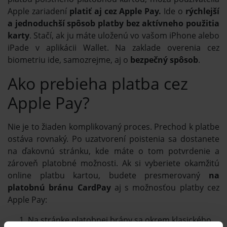
Apple zariadení
platiť aj cez Apple Pay.
Ide o
rýchlejší
a jednoduchší spôsob platby bez aktívneho použitia
karty
. Stačí, ak ju máte uloženú vo vašom iPhone alebo
iPade v aplikácii Wallet. Na zaklade overenia cez
biometriu ide, samozrejme, aj o
bezpečný spôsob
.
Ako prebieha platba cez
Apple Pay?
Nie je to žiaden komplikovaný proces. Prechod k platbe
ostáva rovnaký. Po uzatvorení poistenia sa dostanete
na ďakovnú stránku, kde máte o tom potvrdenie a
zároveň platobné možnosti. Ak si vyberiete okamžitú
online platbu kartou, budete presmerovaný
na
platobnú bránu CardPay
aj s možnosťou platby cez
Apple Pay:
Na stránke platobnej brány sa okrem klasického