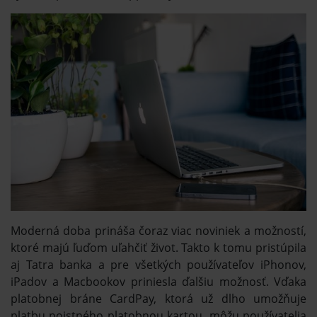
Moderná doba prináša čoraz viac noviniek a možností,
ktoré majú ľuďom uľahčiť život. Takto k tomu pristúpila
aj Tatra banka a pre všetkých používateľov iPhonov,
iPadov a Macbookov priniesla ďalšiu možnosť. Vďaka
platobnej bráne CardPay, ktorá už dlho umožňuje
platbu poistného platobnou kartou, môžu používatelia