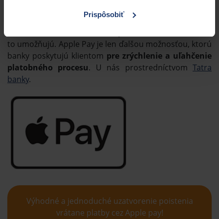
aj na stránke
podpory Apple Pay
.
Prispôsobiť
Mnohí užívatelia už teraz používajú bezkontaktné platby
mobilom v obchodoch či rôznych inštitúciách, ktoré im
to umožňujú. Apple Pay je len ďalšou možnosťou, ktorú
banky poskytujú klientom
pre zrýchlenie a uľahčenie
platobného procesu
. U nás prostredníctvom
Tatra
banky
.
Výhodné a jednoduché uzatvorenie poistenia
vrátane platby cez Apple pay!