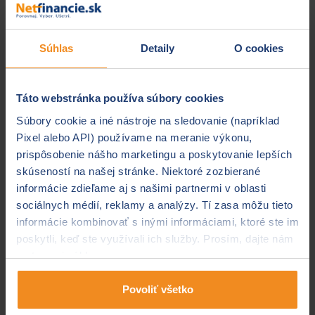
zobrazenia formulára pre vyplnenie karty zobrazí
aj preklik na platbu cez Apple Pay označený
logom. Kliknite naň.
Súhlas
Detaily
O cookies
Skontrolujte si údaje a platbu potvrďte (údaje na
karte sa automaticky vyplnia z aplikácie Wallet).
Zariadenie si od vás vypýta overenie, či už na
Táto webstránka používa súbory cookies
základe Face ID, Touch ID alebo kódu (záleží od
Súbory cookie a iné nástroje na sledovanie (napríklad
zariadenia a vášho nastavenia).
Pixel alebo API) používame na meranie výkonu,
Po overení je platba zrealizovaná a na obrazovke
prispôsobenie nášho marketingu a poskytovanie lepších
sa vám objaví „hotovo“.
skúseností na našej stránke. Niektoré zozbierané
TIP:
Ak budete používať MacBook, musíte mať zapnuté
informácie zdieľame aj s našimi partnermi v oblasti
rozhranie Bluetooth, ktoré slúži na spojenie s vaším
sociálnych médií, reklamy a analýzy. Tí zasa môžu tieto
mobilom, a zároveň musíte byť prihlásený pod
informácie kombinovať s inými informáciami, ktoré ste im
rovnakým Apple ID, aby sa údaje správne spárovali a
poskytli, keď ste využívali ich služby. Prosím, dajte nám
načítali.
na to svoj súhlas.
Podrobnejšie informácie o nastavení a fungovaní
Povoliť všetko
platby cez Apple Pay pre rôzne verzie systémov nájdete