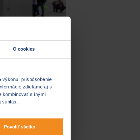
O cookies
e výkonu, prispôsobenie
o dohady nakoniec potvrdil
nformácie zdieľame aj s
ku. Hlavným dôvodom tohto
ie kombinovať s inými
onkurencieschopnosť. Banka
j súhlas.
námy.
Povoliť všetko
račovať až kým sa neukončí