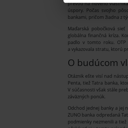
prevod na nového vlastníka.
úspory. Počas svojho pôso
bankami, pričom žiadna z tý
Maďarská pobočková sieť z
globálna finančná kríza. 
padlo v tomto roku. OTP 
a vykazovala stratu, ktorú pr
O budúcom vla
Otáznik ešte visí nad nástu
Penta, tiež Tatra banka, kt
V súčasnosti však stále pr
záväzných ponúk.
Odchod jednej banky a jej 
ZUNO banka odpredaná Tatra
podmienky nezmenili a tiež