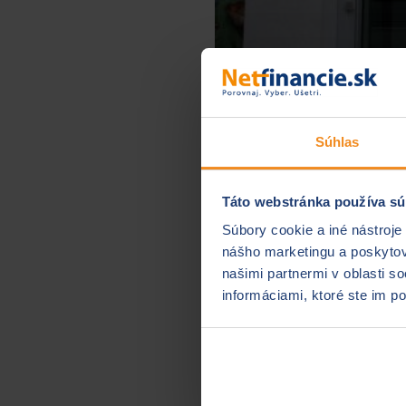
Súhlas
Táto webstránka používa sú
Súbory cookie a iné nástroje
Už dlhšie sa špekulovalo 
nášho marketingu a poskytova
Sándor Csányi, predseda 
našimi partnermi v oblasti s
rozhodnutia je jej neúspe
informáciami, ktoré ste im po
plánuje svoj odchod zavŕšiť 
Klienti sa báť
OTP banka naďalej poskytu