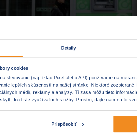
Detaily
bory cookies
 na sledovanie (napríklad Pixel alebo API) používame na merani
o tom, že maďarská OTP banka chce opustiť náš trh. Tiet
nie lepších skúseností na našej stránke. Niektoré zozbierané i
Predstavenstva OTP, na tlačovej konferencii v Slovins
ociálnych médií, reklamy a analýzy. Tí zasa môžu tieto informác
šná snaha o zvýšenie trhového podielu a dlhodobá nízka k
skytli, keď ste využívali ich služby. Prosím, dajte nám na to svo
do konca jari tohto roku, pričom jej nástupca zatiaľ nie je z
 nemusia
Prispôsobiť
je svoje služby v plnohodnotnom rozsahu a bude tak pok