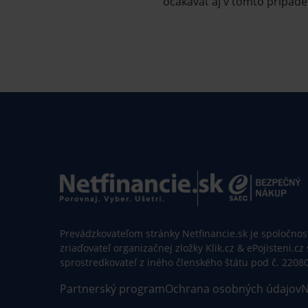
očakávať aj v tomto prípade
Prevádzkovateľom stránky Netfinancie.sk je spoločnosť 
zriaďovateľ organizačnej zložky Klik.cz & ePojisteni.cz
sprostredkovateľ z iného členského štátu pod č. 2208
Partnerský program
Ochrana osobných údajov
N