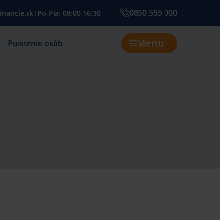
0850 555 000
inancie.sk
|
Po-Pia: 08:00-16:30
Menu
Poistenie osôb