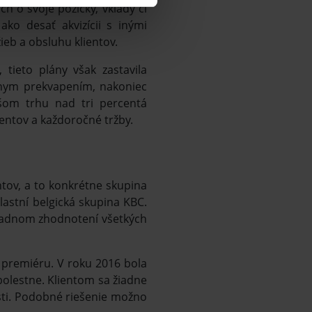
h o svoje pôžičky, vklady či
ko desať akvizícii s inými
eb a obsluhu klientov.
tieto plány však zastavila
dnym prekvapením, nakoniec
šom trhu nad tri percentá
lientov a každoročné tržby.
ntov, a to konkrétne skupina
lastní belgická skupina KBC.
riadnom zhodnotení všetkých
 premiéru. V roku 2016 bola
olestne. Klientom sa žiadne
sti. Podobné riešenie možno