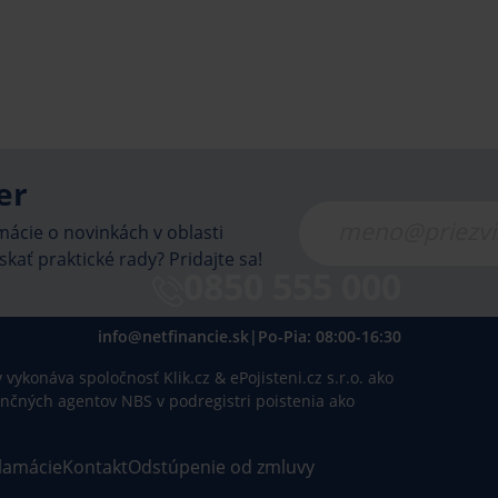
er
ácie o novinkách v oblasti
skať praktické rady? Pridajte sa!
0850 555 000
info@netfinancie.sk
|
Po-Pia: 08:00-16:30
vykonáva spoločnosť Klik.cz & ePojisteni.cz s.r.o. ako
inančných agentov NBS v podregistri poistenia ako
lamácie
Kontakt
Odstúpenie od zmluvy