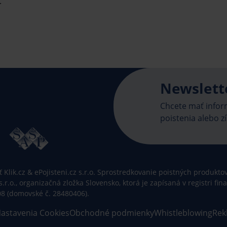
.
Newslett
Chcete mať inform
poistenia alebo zí
Klik.cz & ePojisteni.cz s.r.o. Sprostredkovanie poistných produktov 
 s.r.o., organizačná zložka Slovensko, ktorá je zapísaná v registri f
08 (domovské č. 28480406).
astavenia Cookies
Obchodné podmienky
Whistleblowing
Rek