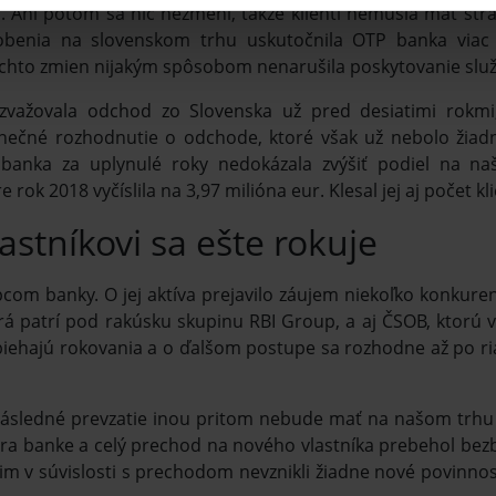
 Ani potom sa nič nezmení, takže klienti nemusia mať strac
benia na slovenskom trhu uskutočnila OTP banka viac a
chto zmien nijakým spôsobom nenarušila poskytovanie služi
važovala odchod zo Slovenska už pred desiatimi rokmi, 
Konečné rozhodnutie o odchode, ktoré však už nebolo žia
banka za uplynulé roky nedokázala zvýšiť podiel na na
e rok 2018 vyčíslila na 3,97 milióna eur. Klesal jej aj počet k
stníkovi sa ešte rokuje
pcom banky. O jej aktíva prejavilo záujem niekoľko konkure
orá patrí pod rakúsku skupinu RBI Group, a aj ČSOB, ktorú v
ebiehajú rokovania a o ďalšom postupe sa rozhodne až po 
následné prevzatie inou pritom nebude mať na našom trhu
 banke a celý prechod na nového vlastníka prebehol bezb
 im v súvislosti s prechodom nevznikli žiadne nové povinno