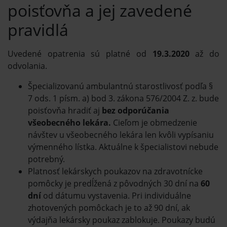
poisťovňa a jej zavedené
pravidlá
Uvedené opatrenia sú platné od
19.3.2020
až do
odvolania.
Špecializovanú ambulantnú starostlivosť podľa §
7 ods. 1 písm. a) bod 3. zákona 576/2004 Z. z. bude
poisťovňa hradiť aj
bez odporúčania
všeobecného lekára.
Cieľom je obmedzenie
návštev u všeobecného lekára len kvôli vypísaniu
výmenného lístka. Aktuálne k špecialistovi nebude
potrebný.
Platnosť lekárskych poukazov na zdravotnícke
pomôcky je predĺžená z pôvodných 30 dní na
60
dní
od dátumu vystavenia. Pri individuálne
zhotovených pomôckach je to až 90 dní, ak
výdajňa lekársky poukaz zablokuje. Poukazy budú