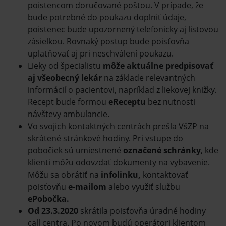
poistencom doručované poštou. V prípade, že
bude potrebné do poukazu doplniť údaje,
poistenec bude upozornený telefonicky aj listovou
zásielkou. Rovnaký postup bude poisťovňa
uplatňovať aj pri neschválení poukazu.
Lieky od špecialistu
môže aktuálne predpisovať
aj všeobecný lekár
na základe relevantných
informácií o pacientovi, napríklad z liekovej knižky.
Recept bude formou
eReceptu
bez nutnosti
návštevy ambulancie.
Vo svojich kontaktných centrách prešla VšZP na
skrátené stránkové hodiny. Pri vstupe do
pobočiek sú umiestnené
označené schránky
, kde
klienti môžu odovzdať dokumenty na vybavenie.
Môžu sa obrátiť na
infolinku,
kontaktovať
poisťovňu
e-mailom
alebo využiť službu
ePobočka.
Od 23.3.2020
skrátila poisťovňa úradné hodiny
call centra. Po novom budú operátori klientom