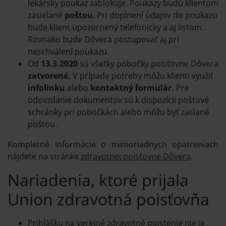
lekársky poukaz zablokuje. Poukazy budú klientom
zasielané
poštou
. Pri doplnení údajov do poukazu
bude klient upozornený telefonicky a aj listom.
Rovnako bude Dôvera postupovať aj pri
neschválení poukazu.
Od
13.3.2020
sú všetky pobočky poisťovne Dôvera
zatvorené.
V prípade potreby môžu klienti využiť
infolinku
alebo
kontaktný formulár.
Pre
odovzdanie dokumentov sú k dispozícii poštové
schránky pri pobočkách alebo môžu byť zaslané
poštou.
Kompletné informácie o mimoriadnych opatreniach
nájdete na stránke
zdravotnej poisťovne Dôvera
.
Nariadenia, ktoré prijala
Union zdravotná poisťovňa
Prihlášku na verejné zdravotné poistenie nie je