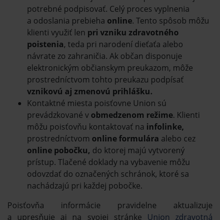
potrebné podpisovať. Celý proces vyplnenia
a odoslania prebieha
online
. Tento spôsob môžu
klienti využiť len
pri vzniku zdravotného
poistenia
,
teda pri narodení dieťaťa alebo
návrate zo zahraničia. Ak občan disponuje
elektronickým občianskym preukazom, môže
prostredníctvom tohto preukazu podpísať
vznikovú aj zmenovú prihlášku.
Kontaktné miesta poisťovne Union sú
prevádzkované v
obmedzenom režime
. Klienti
môžu poisťovňu kontaktovať na
infolinke,
prostredníctvom
online formulára
alebo cez
online pobočku,
do ktorej majú vytvorený
prístup. Tlačené doklady na vybavenie môžu
odovzdať do označených schránok, ktoré sa
nachádzajú pri každej pobočke.
Poisťovňa informácie pravidelne aktualizuje
a upresňuje aj na svojej stránke
Union zdravotná