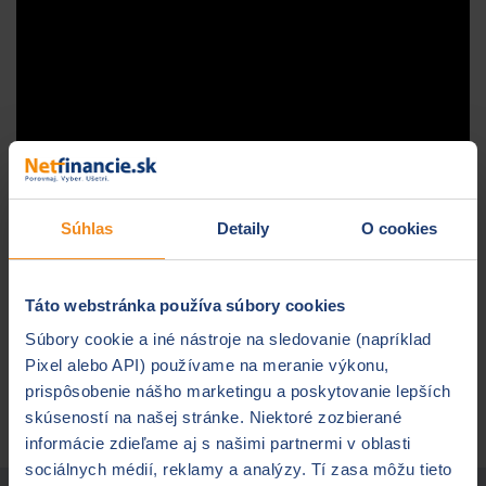
Súhlas
Detaily
O cookies
Zobraziť prepis videa: Rast cien
Táto webstránka používa súbory cookies
PZP sa neočakáva
Súbory cookie a iné nástroje na sledovanie (napríklad
Pixel alebo API) používame na meranie výkonu,
Späť
na zoznam videí
.
prispôsobenie nášho marketingu a poskytovanie lepších
skúseností na našej stránke. Niektoré zozbierané
informácie zdieľame aj s našimi partnermi v oblasti
sociálnych médií, reklamy a analýzy. Tí zasa môžu tieto