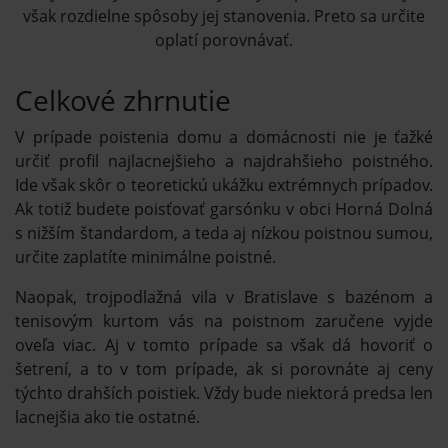
však rozdielne spôsoby jej stanovenia. Preto sa určite
oplatí porovnávať.
Celkové zhrnutie
V prípade poistenia domu a domácnosti nie je ťažké
určiť profil najlacnejšieho a najdrahšieho poistného.
Ide však skôr o teoretickú ukážku extrémnych prípadov.
Ak totiž budete poisťovať garsónku v obci Horná Dolná
s nižším štandardom, a teda aj nízkou poistnou sumou,
určite zaplatíte minimálne poistné.
Naopak, trojpodlažná vila v Bratislave s bazénom a
tenisovým kurtom vás na poistnom zaručene vyjde
oveľa viac. Aj v tomto prípade sa však dá hovoriť o
šetrení, a to v tom prípade, ak si porovnáte aj ceny
týchto drahších poistiek. Vždy bude niektorá predsa len
lacnejšia ako tie ostatné.