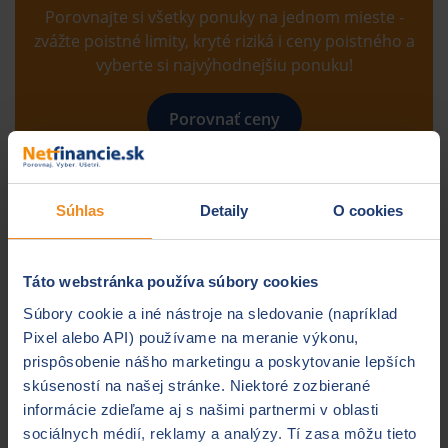
Porovnajte si všetky ponuky na jednom mieste -
zvážte poistné limity, kryté riziká i ceny poistného a
vyberte si najvýhodnejšiu ponuku!
Porovnať ceny
Čo určuje cenu poistenia
Súhlas
Detaily
O cookies
domu a domácnosti?
Táto webstránka používa súbory cookies
Poisťovne používajú segmentačné kritériá, na základe
ktorých vám počítajú výšku poistného. Nie všetky však
Súbory cookie a iné nástroje na sledovanie (napríklad
používajú rovnaké premenné a rovnaký princíp
Pixel alebo API) používame na meranie výkonu,
uplatňovania, takže je možné vybrať si tú, ktorá vám
prispôsobenie nášho marketingu a poskytovanie lepších
poskytne výhodnejšie podmienky. Vďaka porovnaniu
skúseností na našej stránke. Niektoré zozbierané
tak môžete aj napriek ich uplatneniu dosiahnuť úsporu
informácie zdieľame aj s našimi partnermi v oblasti
na poistení domu a domácnosti. Základné kritériá
sociálnych médií, reklamy a analýzy. Tí zasa môžu tieto