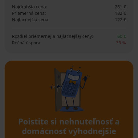
Najdrahšia cena:
251 €
Priemerná cena:
182 €
Najlacnejšia cena:
122 €
Rozdiel priemernej
a najlacnejšej ceny:
60 €
Ročná úspora:
33 %
Poistite si nehnuteľnosť a
domácnosť výhodnejšie