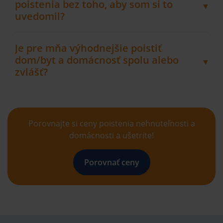
poistenia bez toho, aby som si to
uvedomil?
Je pre mňa výhodnejšie poistiť
dom/byt a domácnosť spolu alebo
zvlášť?
Porovnajte si ceny poistenia nehnuteľnosti a
domácnosti a ušetrite!
Porovnať ceny