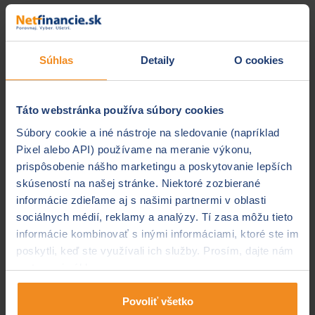
Úplný názov spoločnosti
Silverside, a. s.
Sídlo spoločnosti
Súhlas
Detaily
O cookies
Plynárenská 7/B
821 09 Bratislava
Táto webstránka používa súbory cookies
IČO
Súbory cookie a iné nástroje na sledovanie (napríklad
50 052 562
Pixel alebo API) používame na meranie výkonu,
Obchodný register
prispôsobenie nášho marketingu a poskytovanie lepších
Zapísaná v obchodnom registri Okresného súdu
skúseností na našej stránke. Niektoré zozbierané
Bratislava I, oddiel: Sa, vložka číslo: 6261/B
informácie zdieľame aj s našimi partnermi v oblasti
sociálnych médií, reklamy a analýzy. Tí zasa môžu tieto
informácie kombinovať s inými informáciami, ktoré ste im
Zákaznícky servis
poskytli, keď ste využívali ich služby. Prosím, dajte nám
0800 555 678
na to svoj súhlas.
E-mail
silverside@silverside.sk
Povoliť všetko