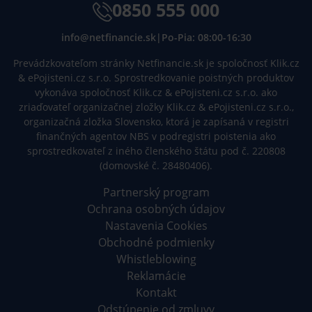
0850 555 000
info@netfinancie.sk
|
Po-Pia: 08:00-16:30
Prevádzkovateľom stránky Netfinancie.sk je spoločnosť Klik.cz
& ePojisteni.cz s.r.o. Sprostredkovanie poistných produktov
vykonáva spoločnosť Klik.cz & ePojisteni.cz s.r.o. ako
zriaďovateľ organizačnej zložky Klik.cz & ePojisteni.cz s.r.o.,
organizačná zložka Slovensko, ktorá je zapísaná v registri
finančných agentov NBS v podregistri poistenia ako
sprostredkovateľ z iného členského štátu pod č. 220808
(domovské č. 28480406).
Partnerský program
Ochrana osobných údajov
Nastavenia Cookies
Obchodné podmienky
Whistleblowing
Reklamácie
Kontakt
Odstúpenie od zmluvy