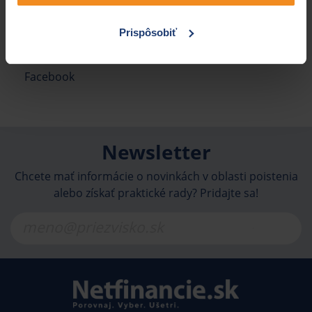
Web stránka
www.silverside.sk
Prispôsobiť
Sociálne siete
Facebook
Newsletter
Chcete mať informácie o novinkách v oblasti poistenia
alebo získať praktické rady? Pridajte sa!