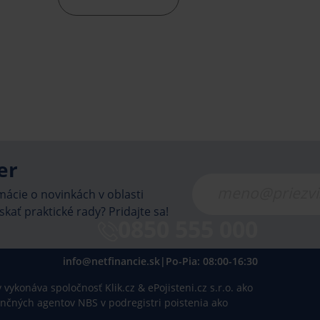
nepríjemnostiam a prípadným
pokutám.
er
ácie o novinkách v oblasti
skať praktické rady? Pridajte sa!
0850 555 000
info@netfinancie.sk
|
Po-Pia: 08:00-16:30
vykonáva spoločnosť Klik.cz & ePojisteni.cz s.r.o. ako
inančných agentov NBS v podregistri poistenia ako