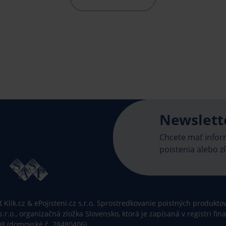
Newslett
Chcete mať inform
poistenia alebo zí
Klik.cz & ePojisteni.cz s.r.o. Sprostredkovanie poistných produktov 
 s.r.o., organizačná zložka Slovensko, ktorá je zapísaná v registri f
08 (domovské č. 28480406).