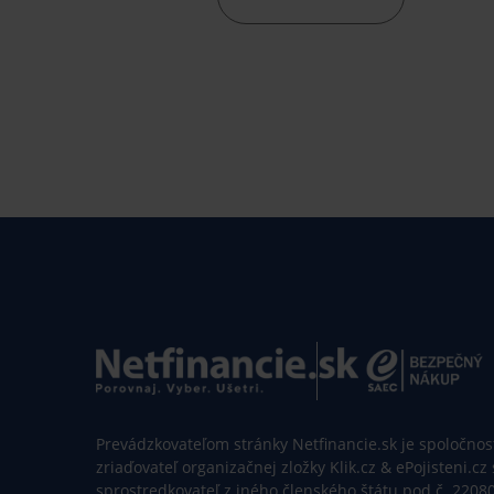
Prevádzkovateľom stránky Netfinancie.sk je spoločnosť 
zriaďovateľ organizačnej zložky Klik.cz & ePojisteni.cz
sprostredkovateľ z iného členského štátu pod č. 2208