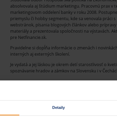
absolvovala aj štúdium marketingu. Pracovnú prax v t
marketingovom oddelení banky v roku 2008. Postupne z
priemyslu či hobby segmentu, kde sa venovala práci s 
webstránok, písania blogových článkov alebo prípravy 
materiály a prezentovala spoločnosti na výstavách. A
pre Netfinancie.sk.
Pravidelne si dopĺňa informácie o zmenách i novinkác
interných aj externých školení.
Je vydatá a jej láskou je okrem detí starostlivosť o kv
spoznávanie hradov a zámkov na Slovensku i v Čechác
 autora
Detaily