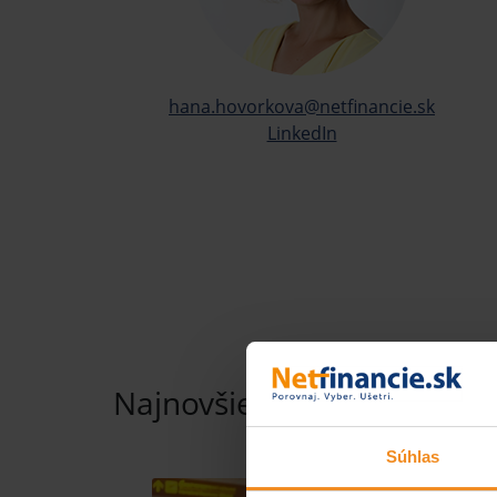
hana.hovorkova@netfinancie.sk
LinkedIn
Najnovšie príspevky tohto
Súhlas