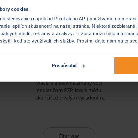
bory cookies
 na sledovanie (napríklad Pixel alebo API) používame na merani
nie lepších skúseností na našej stránke. Niektoré zozbierané i
ociálnych médií, reklamy a analýzy. Tí zasa môžu tieto informác
skytli, keď ste využívali ich služby. Prosím, dajte nám na to svo
Novela zákona o PZP: Aké
Prispôsobiť
zmeny priniesla?
Viaceré efektívne zmeny voči
neplatičom PZP, ktoré môžu
skončiť až trvalým vyradením
z evidencie, priniesla aktuálna
novela zákona o PZP (LEX PZP).
Čítať viac