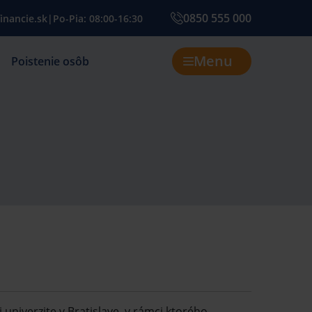
0850 555 000
inancie.sk
|
Po-Pia: 08:00-16:30
Menu
Poistenie osôb
niverzite v Bratislave, v rámci ktorého