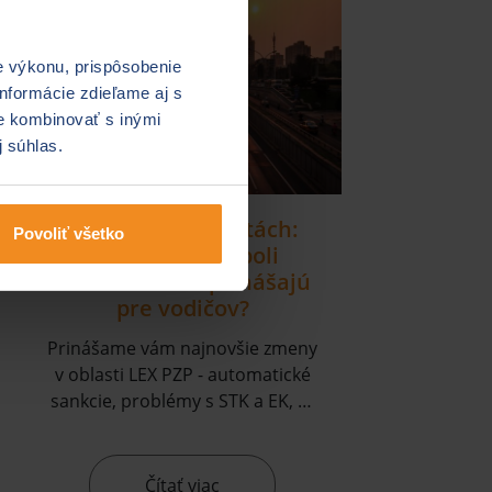
e výkonu, prispôsobenie
nformácie zdieľame aj s
ie kombinovať s inými
j súhlas.
Revolúcia na cestách:
Povoliť všetko
novinky v PZP boli
schválené! Čo prinášajú
pre vodičov?
Prinášame vám najnovšie zmeny
v oblasti LEX PZP - automatické
sankcie, problémy s STK a EK, až
po vyradenie z evidencie vozidiel
pri neplatnom PZP. Získajte
prehľad, aby ste predišli
Čítať viac