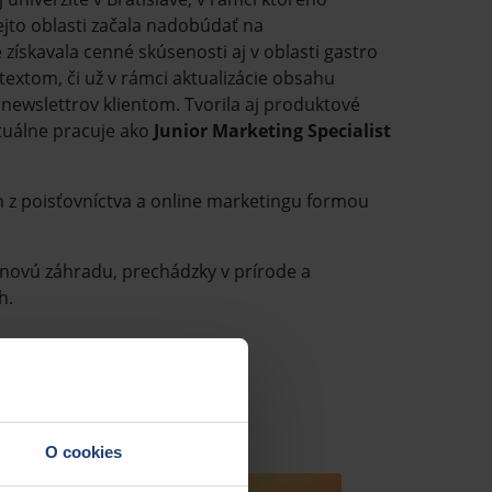
ejto oblasti začala nadobúdať na
ískavala cenné skúsenosti aj v oblasti gastro
textom, či už v rámci aktualizácie obsahu
newslettrov klientom. Tvorila aj produktové
ktuálne pracuje ako
Junior Marketing Specialist
h z poisťovníctva a online marketingu formou
etinovú záhradu, prechádzky v prírode a
h.
O cookies