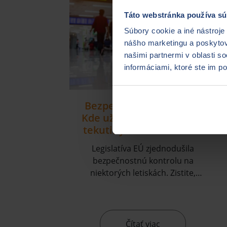
Táto webstránka používa sú
Súbory cookie a iné nástroje
nášho marketingu a poskytova
našimi partnermi v oblasti s
informáciami, ktoré ste im po
Bezpečnostná kontrola:
Kde už nemusíte vyberať
tekutiny ani elektroniku
Legislatíva EÚ zjednodušila
bezpečnostnú kontrolu na
niektorých letiskách. Zistite,
ktorých sa to týka.
Čítať viac